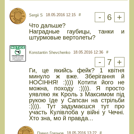
18.05.2016 12:15
#
-
6
+
Sergii S
Что дальше?
Наградные гаубицы, танки и
штурмовые вертолеты?
18.05.2016 12:36
#
Konstantin Shevchenko
-
7
+
Ги, це якийсь фейк? 1 квітня
минуло ж вже. Зберігання й
НОСІННЯ! :)))) Котити його не
можна, походу :)))). Я просто
уявляю як Кроль з Максимом під
рукою їде у Сапсан на стрільби
:)))). Тут задумаєшся тут про
участь Кулівлоба у війні у Чечні.
Хто зна, мо й правда...
18.05.2016 13:22
#
Павел Грязнов