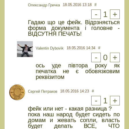
18.05.2016 13:18
#
Олександр Гричка
-
1
+
Гадаю що це фейк. Відрзняється
форма документа і головне -
ВІДСУТНЯ ПЕЧАТЬ!
18.05.2016 14:34
#
Valentin Dybovik
-
0
+
ось уде півтора року як
печатка не є обовязковим
реквізитом
18.05.2016 14:23
#
Сергей Петраков
-
1
+
фейк или нет - какая разница ?
пока наш народ будет сидеть по
домам и жевать сопли, власть
будет делать ВСЕ, ЧТО