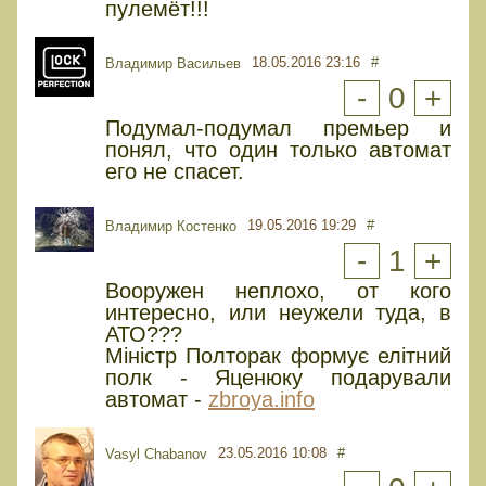
пулемёт!!!
18.05.2016 23:16
#
Владимир Васильев
-
0
+
Подумал-подумал премьер и
понял, что один только автомат
его не спасет.
19.05.2016 19:29
#
Владимир Костенко
-
1
+
Вооружен неплохо, от кого
интересно, или неужели туда, в
АТО???
Міністр Полторак формує елітний
полк - Яценюку подарували
автомат -
zbroya.info
23.05.2016 10:08
#
Vasyl Chabanov