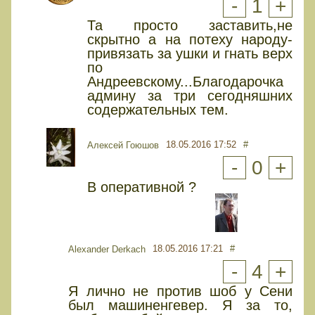
-
1
+
Та просто заставить,не
скрытно а на потеху народу-
привязать за ушки и гнать верх
по
Андреевскому...Благодарочка
админу за три сегодняшних
содержательных тем.
18.05.2016 17:52
#
Алексей Гоюшов
-
0
+
В оперативной ?
18.05.2016 17:21
#
Alexander Derkach
-
4
+
Я лично не против шоб у Сени
был машиненгевер. Я за то,