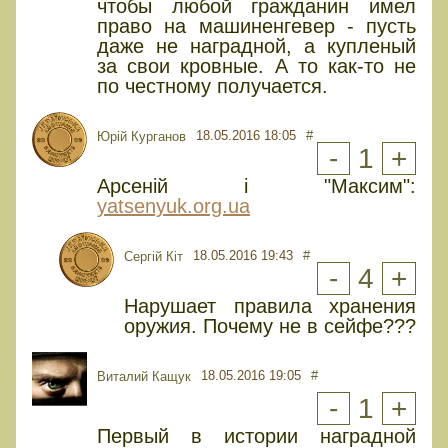
чтобы любой гражданин имел
право на машиненгевер - пусть
даже не наградной, а купленый
за свои кровные. А то как-то не
по честному получается.
18.05.2016 18:05
#
Юрій Курганов
-
1
+
Арсеній і "Максим":
yatsenyuk.org.ua
18.05.2016 19:43
#
Сергій Кіт
-
4
+
Нарушает правила хранения
оружия. Почему не в сейфе???
18.05.2016 19:05
#
Виталий Кащук
-
1
+
Первый в истории наградной