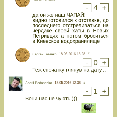
-
4
+
да он же наш ЧАПАЙ!
видно готовился к отставке, до
последнего отстреливаться на
чердаке своей хаты в Новых
Петривцях а потом броситься
в Киевское водохранилище
18.05.2016 18:28
#
Сергей Газенко
-
0
+
Теж спочатку глянув на дату...
18.05.2016 12:38
#
Andrii Podanenko
-
1
+
Вони нас не чують )))