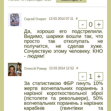
13.03.2014 07:11
#
Сергей Очерет
-
0
+
Да, хорошо его подстрелили.
Видимо, шарики вошли так, что
просто так отколупать не
получится, не сделав хуже.
Сочувствую этому человеку. КНО
- людям!
13.03.2014 12:52
#
Олексій Римар
-
1
+
За статистикою ФБР гинуть 10%
жертв вогнепальних поранень з
нарізної короткоствольної зброї
(пістолети та револьвери), 50%
вогнепальних поранень з нарізних
карабінів (гвинтівки та