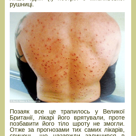
рушниці.
Позаяк все це трапилось у Великої
Британії, лікарі його врятували, проте
позбавити його тіло шроту не змогли.
Отже за прогнозами тих самих лікарів,
свинець, що назавжди залишився в