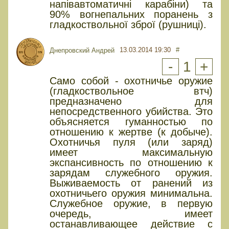
напівавтоматичні карабіни) та
90% вогнепальних поранень з
гладкоствольної зброї (рушниці).
13.03.2014 19:30
#
Днепровский Андрей
-
1
+
Само собой - охотничье оружие
(гладкоствольное втч)
предназначено для
непосредственного убийства. Это
объясняется гуманностью по
отношению к жертве (к добыче).
Охотничья пуля (или заряд)
имеет максимальную
экспансивность по отношению к
зарядам служебного оружия.
Выживаемость от ранений из
охотничьего оружия минимальна.
Служебное оружие, в первую
очередь, имеет
останавливающее действие с