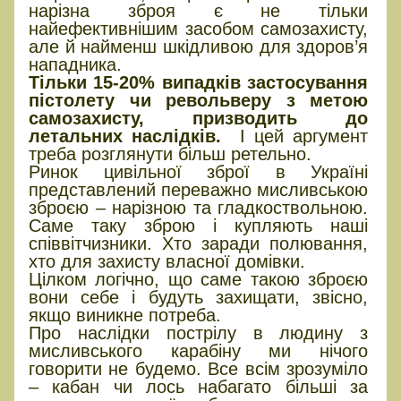
нарізна зброя є не тільки
найефективнішим засобом самозахисту,
але й найменш шкідливою для здоров’я
нападника.
Тільки 15-20% випадків застосування
пістолету чи револьверу з метою
самозахисту, призводить до
летальних наслідків.
І цей аргумент
треба розглянути більш ретельно.
Ринок цивільної зброї в Україні
представлений переважно мисливською
зброєю – нарізною та гладкоствольною.
Саме таку зброю і купляють наші
співвітчизники. Хто заради полювання,
хто для захисту власної домівки.
Цілком логічно, що саме такою зброєю
вони себе і будуть захищати, звісно,
якщо виникне потреба.
Про наслідки пострілу в людину з
мисливського карабіну ми нічого
говорити не будемо. Все всім зрозуміло
– кабан чи лось набагато більші за