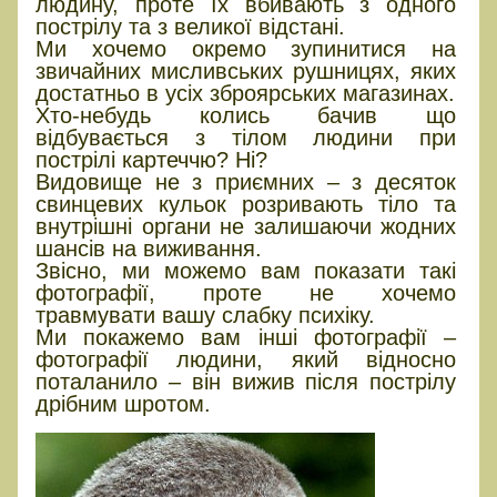
людину, проте їх вбивають з одного
пострілу та з великої відстані.
Ми хочемо окремо зупинитися на
звичайних мисливських рушницях, яких
достатньо в усіх зброярських магазинах.
Хто-небудь колись бачив що
відбувається з тілом людини при
пострілі картеччю? Ні?
Видовище не з приємних – з десяток
свинцевих кульок розривають тіло та
внутрішні органи не залишаючи жодних
шансів на виживання.
Звісно, ми можемо вам показати такі
фотографії, проте не хочемо
травмувати вашу слабку психіку.
Ми покажемо вам інші фотографії –
фотографії людини, який відносно
поталанило – він вижив після пострілу
дрібним шротом.