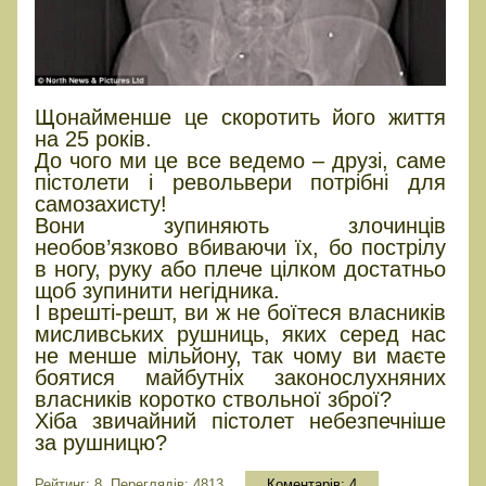
Щонайменше це скоротить його життя
на 25 років.
До чого ми це все ведемо – друзі, саме
пістолети і револьвери потрібні для
самозахисту!
Вони зупиняють злочинців
необов’язково вбиваючи їх, бо пострілу
в ногу, руку або плече цілком достатньо
щоб зупинити негідника.
І врешті-решт, ви ж не боїтеся власників
мисливських рушниць, яких серед нас
не менше мільйону, так чому ви маєте
боятися майбутніх законослухняних
власників коротко ствольної зброї?
Хіба звичайний пістолет небезпечніше
за рушницю?
Рейтинг: 8, Переглядів: 4813
Коментарів:
4