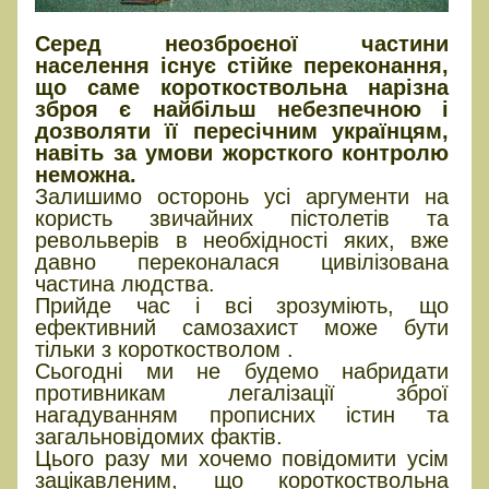
Серед неозброєної частини
населення існує стійке переконання,
що саме короткоствольна нарізна
зброя є найбільш небезпечною і
дозволяти її пересічним українцям,
навіть за умови жорсткого контролю
неможна.
Залишимо осторонь усі аргументи на
користь звичайних пістолетів та
револьверів в необхідності яких, вже
давно переконалася цивілізована
частина людства.
Прийде час і всі зрозуміють, що
ефективний самозахист може бути
тільки з короткостволом .
Сьогодні ми не будемо набридати
противникам легалізації зброї
нагадуванням прописних істин та
загальновідомих фактів.
Цього разу ми хочемо повідомити усім
зацікавленим, що короткоствольна