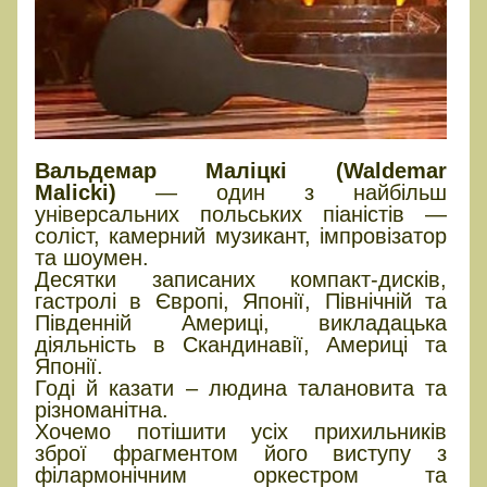
Вальдемар Маліцкі (Waldemar
Malicki)
— один з найбільш
універсальних польських піаністів —
соліст, камерний музикант, імпровізатор
та шоумен.
Десятки записаних компакт-дисків,
гастролі в Європі, Японії, Північній та
Південній Америці, викладацька
діяльність в Скандинавії, Америці та
Японії.
Годі й казати – людина талановита та
різноманітна.
Хочемо потішити усіх прихильників
зброї фрагментом його виступу з
філармонічним оркестром та