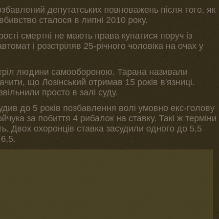
озбавлений депутатських повноважень після того, як
вбивство сталося в липні 2010 року.
рості смертні не мають права купатися поруч із
втомат і розстріляв 25-річного чоловіка на очах у
стріл людини самообороною. Тарана називали
ачити, що Лозінський отримав 15 років в'язниці.
звільнили просто в залі суду.
див до 5 років позбавлення волі умовно екс-голову
чука за побиття 4 рибалок на ставку. Такі ж терміни
ять. Двох охоронців ставка засудили одного до 5,5
6,5.