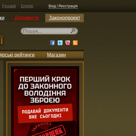
Русский
English
Вхід / Реєстрація
ки
Допомогти
Законопроект
ярські рейтинги
Магазин