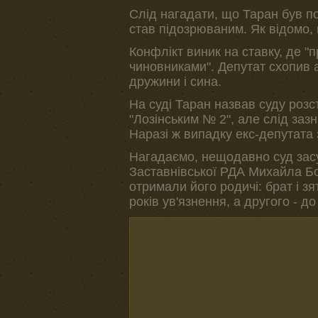
Слід нагадати, що Таран був п
став підозрюваним. Як відомо, 
Конфлікт виник на ставку, де "п
чиновниками". Депутат схопив а
дружини і сина.
На суді Таран назвав суду роз
"Лозінським № 2", але слід зазн
Наразі ж випадку екс-депутата 
Нагадаємо, нещодавно суд засу
Заставнівської РДА Михайла Бой
отримали його родичі: брат і з
років ув'язнення, а другого - до 