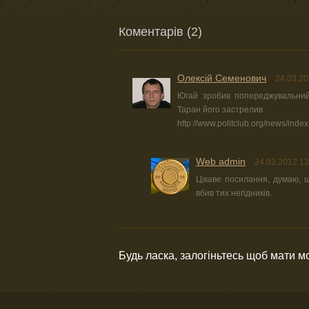
Коментарів (2)
Олексій Семенович
24.03.20
Югай зробив попереджувальний 
Таран його застрелив.
http://www.politclub.org/news/ind
Web admin
24.03.2012 13
Цікаве посилання, думаю, щ
вбив тих негідників.
Будь ласка, залогіньтесь щоб мати 