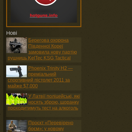
Нові
Берегова охорона
Південної Кореї
замовила нову партію
рушниць KelTec KSG Tactical
Phoenix Trinity H2 —
преміальний
спортивний пістолет 2011 за
майже $7,000
У Латвії поліцейські, які
носять зброю, щоранку
проходитимуть тест на алкоголь
Проєкт «Перевірено
боєм»: у новому