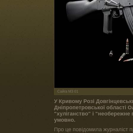
Сайга М3 01
У Кривому Розі Довгінцевськ
Дніпропетровської області О
"хуліганство" і "необережне
умовно.
Про це повідомила журналіст п