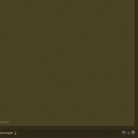
мовно
ментарів:
2
0