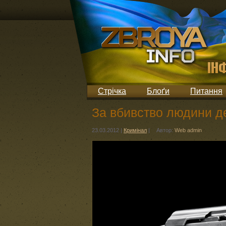
Стрічка
Блоґи
Питання
За вбивство людини д
23.03.2012
|
Кримінал
|
Автор:
Web admin