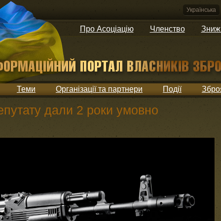
Українська
Про Асоціацію
Членство
Зниж
Теми
Організації та партнери
Події
Збро
епутату дали 2 роки умовно