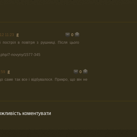
0
12 11:23
#
постріл в повітря з рушниці. Після цього
ex.php/7-novyny/1577-345
0
:59
#
о саме так все і відбувалося. Прикро, що він не
можливість коментувати