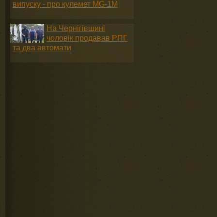
випуску - про кулемет MG-1М
На Чернігівщині
чоловік продавав РПГ
та два автомати