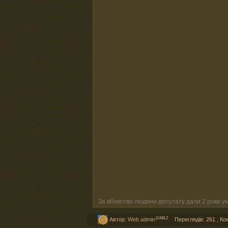
За вбивство людини депутату дали 2 роки у
11498,2
Автор:
Web admin
Переглядів: 261
,
Ко