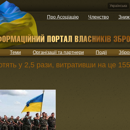
Українська
Про Асоціацію
Членство
Зниж
Теми
Організації та партнери
Події
Збро
отять у 2,5 рази, витративши на це 15