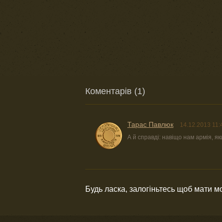
Коментарів (1)
Тарас Павлюк
14.12.2013 11:
А й справді: навіщо нам армія, я
Будь ласка, залогіньтесь щоб мати 