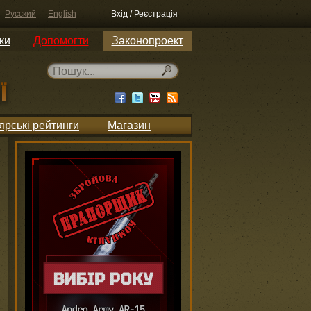
Русский
English
Вхід / Реєстрація
ки
Допомогти
Законопроект
ярські рейтинги
Магазин
5