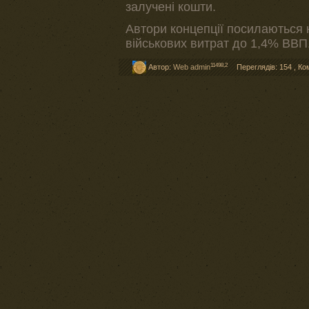
залучені кошти.
Автори концепції посилаються н
військових витрат до 1,4% ВВП
11498,2
Автор:
Web admin
Переглядів: 154
,
Ко