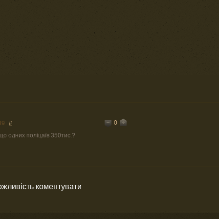
0
49
#
кщо одних поліцаїв 350тис.?
можливість коментувати