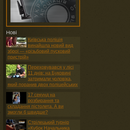
Нові
Київська поліція
винайшла новий вид
зброї — «різьбовий пусковий
пристрій»
Переховувався у лісі
11 днів: на Буковині
затримали чоловіка,
який поранив двох поліцейських
17 секунд на
розбирання та
складання пістолета. А ви
змогли б швидше?
Стрілецький турнір
«Кубок Начальника