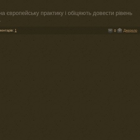
а європейську практику і обіцяють довести рівень
.
ментарів:
1
Джерело
0