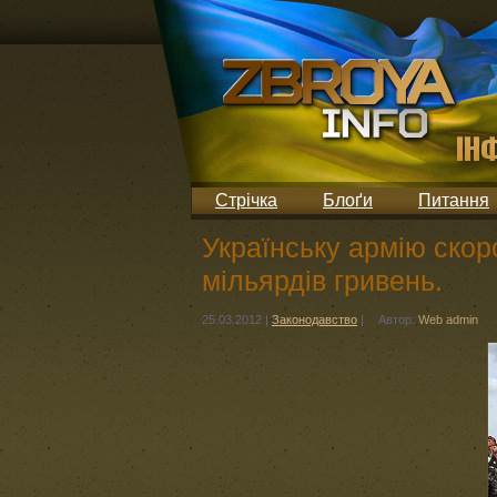
Стрічка
Блоґи
Питання
Українську армію скор
мільярдів гривень.
25.03.2012
|
Законодавство
|
Автор:
Web admin