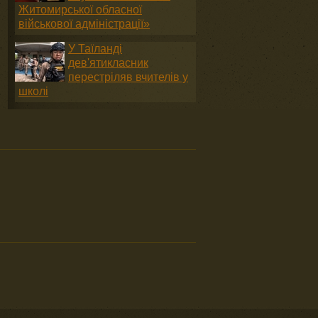
Житомирської обласної
військової адміністрації»
У Таїланді
дев'ятикласник
перестріляв вчителів у
школі