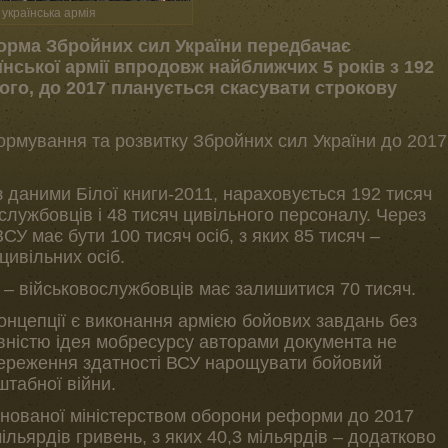
українська армія
рма Збройних сил України передбачає
нської армії впродовж найближчих 5 років з 192
 того, до 2017 планується скасувати строкову
ормування та розвитку Збройних сил України до 2017
 з даними Білої книги-2011, нараховується 192 тисяч
ослужбовців і 48 тисяч цивільного персоналу. Через
ЗСУ має бути 100 тисяч осіб, з яких 85 тисяч –
цивільних осіб.
 – військовослужбовців має залишитися 70 тисяч.
концепції є виконання армією бойових завдань без
овністю ідея мобресурсу авторами документа не
береження здатності ВСУ нарощувати бойовий
штабної війни.
анованої міністерством оборони реформи до 2017
ільярдів гривень, з яких 40,3 мільярдів – додатково