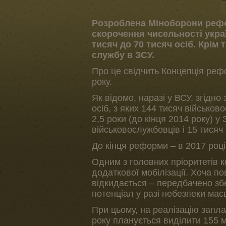
Розроблена Міноборони рефо
скорочення чисельності украї
тисяч до 70 тисяч осіб. Крім
службу в ЗСУ.
Про це свідчить Концепція реф
року.
Як відомо, наразі у ВСУ, згідно
осіб, з яких 144 тисяч військов
2,5 роки (до кінця 2014 року) у 
військовослужбовців і 15 тисяч 
До кінця реформи – в 2017 році
Одним з головних пріоритетів 
додаткової мобілізації. Хоча п
відкидається – передбачено з
потенціал у разі небезпеки мас
При цьому, на реалізацію запл
року планується виділити 155 м