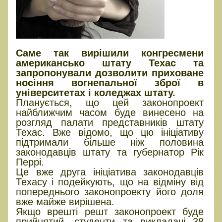
Саме так вирішили конгресмени
американсько штату Техас та
запропонували дозволити приховане
носіння вогнепальної зброї в
університетах і коледжах штату.
Планується, що цей законопроект
найближчим часом буде винесено на
розгляд палати представників штату
Техас. Вже відомо, що цю ініціативу
підтримали більше ніж половина
законодавців штату та губернатор Рік
Перрі.
Це вже друга ініціатива законодавців
Техасу і подейкують, що на відміну від
попереднього законопроекту його доля
вже майже вирішена.
Якщо врешті решт законопроект буде
прийнятий, студенти та викладачі 38