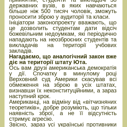
державних вузів, в яких навчаються
більше ніж 500 тисяч чоловік, зможуть
проносити зброю у аудиторії та класи.
Ініціатори законопроекту вважають, що
це дозволить студентам дати відсіч
божевільним недоумкам, які періодично
нападають на неозброєних студентів та
викладачів на території учбових
закладів.
Нагадаємо, що аналогічний закон вже
діє на території штату Юта.
Ось вам друзі американська демократія
у дії. Спочатку в минулому році
Верховний суд Америки скасував всі
обмеження на зброю в усіх штатах,
визнавши їх неконституційними, а зараз
наступний крок.
Американці, на відміну від «вітчизняних
теоретиків», добре розуміють, що тільки
наявність зброї, а не її відсутність
стримує агресію.
Звісно, зараз усі українські противники