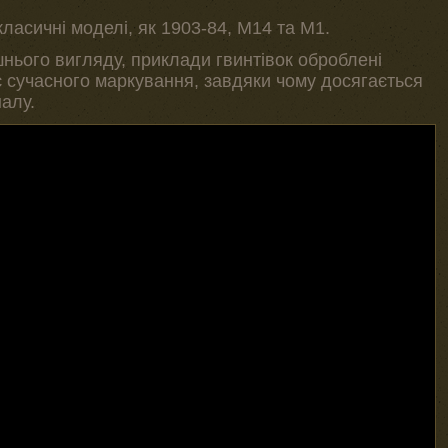
класичні моделі, як 1903-84, M14 та M1.
шнього вигляду, приклади гвинтівок оброблені
 сучасного маркування, завдяки чому досягається
налу.