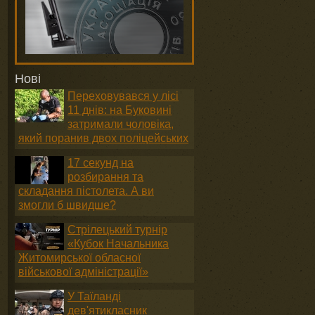
Нові
Переховувався у лісі
11 днів: на Буковині
затримали чоловіка,
який поранив двох поліцейських
17 секунд на
розбирання та
складання пістолета. А ви
змогли б швидше?
Стрілецький турнір
«Кубок Начальника
Житомирської обласної
військової адміністрації»
У Таїланді
дев'ятикласник