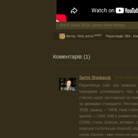
SHOT Show 2016: James River Armory
11498,2
Автор:
Web admin
Переглядів: 584
,
Ко
Коментарів (1)
Serhij Shinkaruk
14.02.2016 2
Переглянув сайт цієї компанії 
передмові розповідають про д
ствола) щодо реставрації чи замі
за державні стандарти. Реставр
350$, гаранд — 390$. Нові ствол
garand — 1400. K98 з новим ство
(100$), сталь сучасна, розміри, 
угарська та польська ліцензії), з
супер зброєю. І вже точно не зак