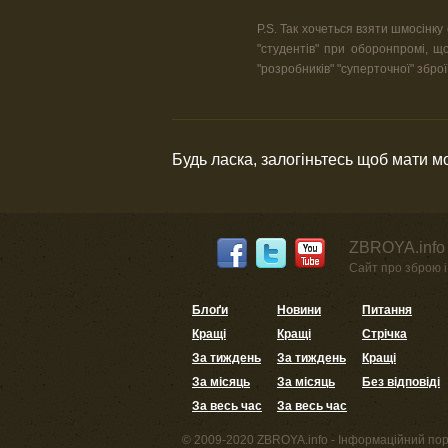
P.S. Так хочеться взяти шмосінку
"студентів" при оборонпромі, щ
"розробників" "суперточної" зброї
Будь ласка, залогіньтесь щоб мати 
ZBROYA.info 
Сайт про зброю і 
Блоґи
Новини
Питання
Кращі
Кращі
Стрічка
За тиждень
За тиждень
Кращі
За місяць
За місяць
Без відповіді
За весь час
За весь час
© 2009-2020 ZBROYA.info - Інформаційний пор