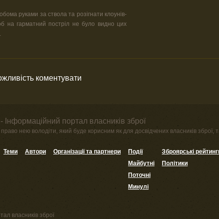
 обома руками за ствола та розігнати клоунів-
об на гарматний постріл не було видно цих
.
можливість коментувати
- Інформаційний портал власників зброї
право нею володіти, який буде корисним як для досвідчених власників зброї, та
Теми
Автори
Організації та партнери
Події
Зброярські рейтинг
Майбутні
Політики
Поточні
Минулі
тал власників зброї