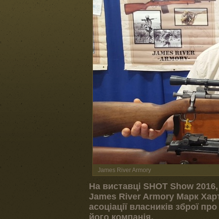
James River Armory
На виставці SHOT Show 2016,
James River Armory Марк Хар
асоціації власників зброї про
його компанія.