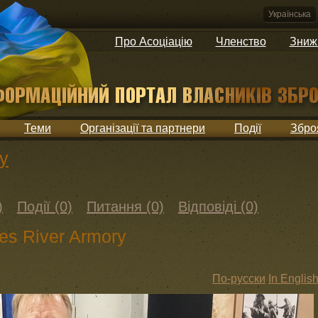
Українська
Про Асоціацію
Членство
Зниж
Теми
Організації та партнери
Події
Збро
y
)
Події (0)
Питання (0)
Відповіді (0)
s River Armory
По-русски
In Englis