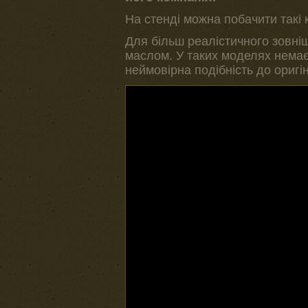
На стенді можна побачити такі 
Для більш реалістичного зовні
маслом. У таких моделях немає
неймовірна подібність до оригі