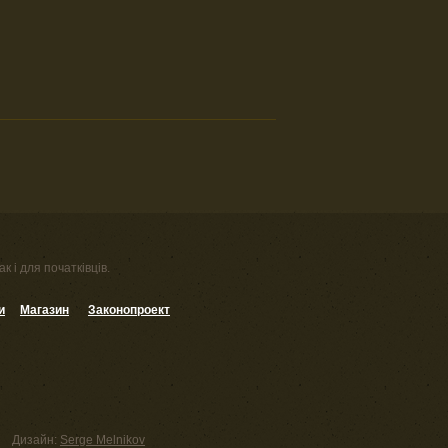
к і для початківців.
и
Магазин
Законопроект
Дизайн:
Serge Melnikov