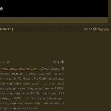
ментарів:
1
Джерело
12
2
2:22
#
(
www.jamesriverarmory.com
. Дуже цікаво. В
опуски (корозія ствола, казенної частини
ни стволів (М1 Garant, M1 Carbine), які вищі
ація карбайн (заміна усього, що зносилося)
и з сучасної сталі. З нуля карбайн — 1300$,
лом чи оригінальним (900$). Новий ствол К98
стандарти WW2 і т.д. Там і калаші (очевидно,
броя громадянської війни. І ніхто не називає це
уповує американська армія...