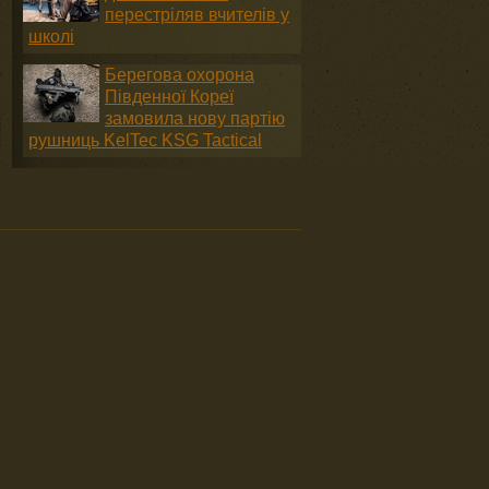
перестріляв вчителів у
школі
Берегова охорона
Південної Кореї
замовила нову партію
рушниць KelTec KSG Tactical