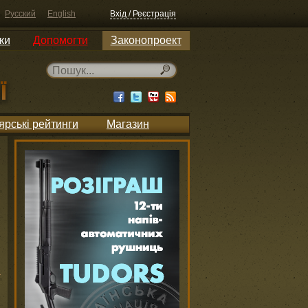
Русский
English
Вхід / Реєстрація
ки
Допомогти
Законопроект
ярські рейтинги
Магазин
h