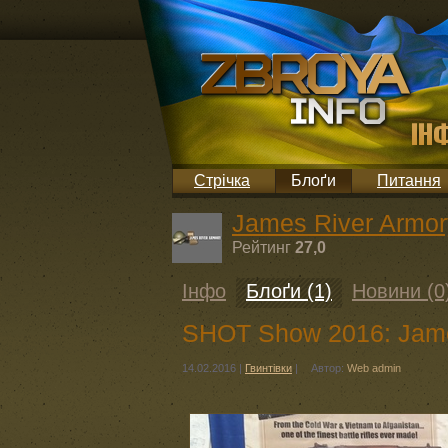
Стрічка
Блоґи
Питання
James River Armor
Рейтинг
27,0
Інфо
Блоґи (1)
Новини (0
SHOT Show 2016: Jame
14.02.2016
|
Гвинтівки
|
Автор:
Web admin