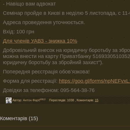
- Навіщо вам адвокат
Семінар пройде в Києві в неділю 5 листопада, с 11-0
Адреса проведення уточнюється.
Вхід: 100 грн
Для членів УАВЗ - знижка 10%
Добровільний внесок на юридичну боротьбу за зброй
можна внести на карту Приватбанку 51693305103526
юридичну боротьбу за збройний захист").
Попередня реєстрація обов’язкова!
Форма для реєстрації:
https://goo.gl/forms/npNEFvx
Довідки за телефоном: 095-564-38-76
416,3
Автор:
Антон Фарб
Переглядів: 1038
,
Коментарів:
15
Коментарів (15)