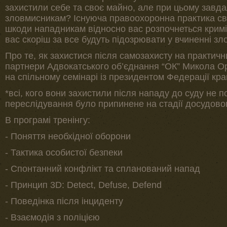
захистили себе та своє майно, але при цьому завд
зловмисникам? Існуюча правоохоронна практика св
шкоди нападникам відносно вас розпочнеться кримі
вас скоріш за все будуть підозрювати у вчиненні зл
Про те, як захистися після самозахисту на практич
партнери Адвокатського об’єднання “ОК” Микола Ор
на спільному семінарі із президентом Федерації кр
*всі, кого вони захистили після нападу до суду не 
переслідування було припинене на стадії досудово
В програмі тренінгу:
- Поняття необхідної оборони
- Тактика особистої безпеки
- Спонтанний конфлікт та спланований напад
- Принцип 3D: Detect, Defuse, Defend
- Поведінка після інциденту
- Взаємодія з поліцією