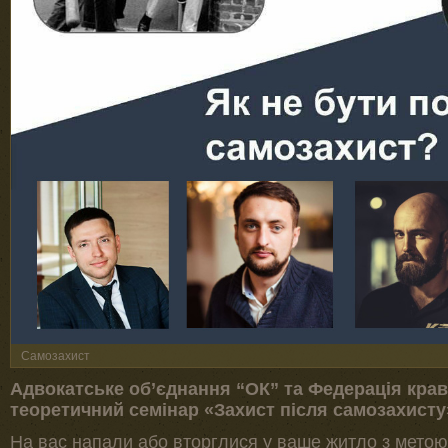
Самозахист
Адвокатське об’єднання “ОК” та Федерація крав
теоретичний семінар «Захист після самозахисту
На вас напали або вторглися у ваше житло з метою 