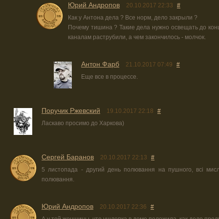
Юрий Андропов
20.10.2017 22:33
#
Как у Антона дела ? Все норм, дело закрыли ?
Почему тишина ? Такие дела нужно освещать до конц
каналам раструбили, а чем закончилось - молчок.
Антон Фарб
21.10.2017 07:49
#
Еще все в процессе.
Поручик Ржевский
19.10.2017 22:18
#
Ласкаво просимо до Харкова)
Сергей Баранов
20.10.2017 22:13
#
5 листопада - другий день полювання на пушного, всі мисл
полювання.
Юрий Андропов
20.10.2017 22:36
#