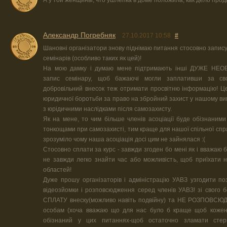
А у той женщины, что ушлепка в доме положила, как дело прод
Александр Погребняк
27.10.2017 10:58
#
Шановні організатори знову піднімаю питання стосовно запису
семінарів (особливо таких як цей)!
На мою дамку і думаю мене підтримають інші ДУЖЕ НЕО
запис семінару, щоб бажаючі могли заплативши за св
добровільний внесок теж отримати просвітню інформацію! Ц
юридичної боротьби за право на збройний захист у нашому ви
з юрідичними наслідками після самозахисту.
Як на мене, то чим більше членів асоціації буде обізнаним
тонкощами при самозахисті, тим краще для нашої спільної справ
зрозуміло чому наша асоціація досі цим не зайнялася :(
Стосовно сплати за курс - завжди згоден бо мені як і вважаю 
не завжди легко знайти час або можливість, щоб приїхати н
областей!
Дуже прошу організаторів і адміністрацію УАВЗ узгодити по
відеозйомки і розповсюдження серед членів УАВЗ! зі свого
СПЛАТУ внеску(можливо навіть подвійну) та НЕ РОЗПОВС
особам (хоча вважаю що для нас було б краще щоб кожен 
обізнаний у цих питаннях-щоб остаточно зламати стер