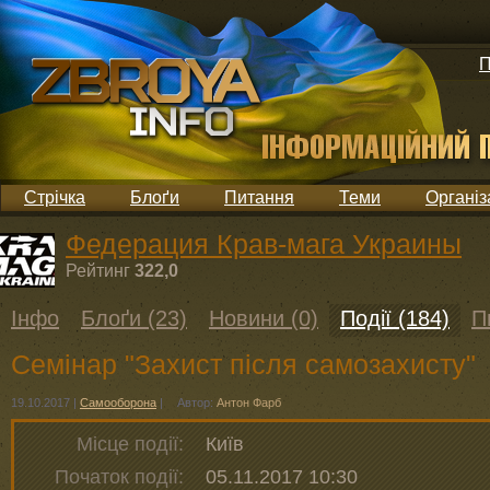
П
Стрічка
Блоґи
Питання
Теми
Організ
Федерация Крав-мага Украины
Рейтинг
322,0
Інфо
Блоґи (23)
Новини (0)
Події (184)
П
Семінар "Захист після самозахисту"
19.10.2017
|
Самооборона
|
Автор:
Антон Фарб
Місце події:
Київ
Початок події:
05.11.2017 10:30