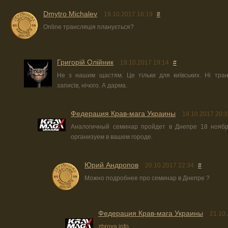
Dmytro Michalev
19.10.2017 16:19
#
Online трансляція планується?
Григорій Олійник
19.10.2017 19:14
#
Не з нашим щастям. Це тільки для київських. Ні тран
записів, нічого. А дарма.
Федерация Крав-мага Украины
19.10.2017 20:3
Аналогичный семинар пройдет в Днепре 18 ноября
организуем в вашем городе.
Юрий Андропов
20.10.2017 22:34
#
Можно подробнее про семинар в Днепре ?
Федерация Крав-мага Украины
21.10.
zbroya.info