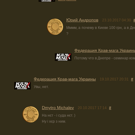
Юрий Андропов
23.10.2017 04:30
Мммм, а почему в Киеве 100 грн, а в Дн
?
Федерация Крав-мага Украин
Потому что в Днепре - семинар ком
Федерация Крав-мага Украины
19.10.2017 20:31
#
Увы, нет.
Dmytro Michalev
20.10.2017 17:14
#
На нєт - і суда нєт. )
Ну і хєр з ним.