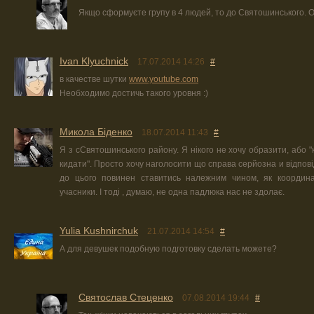
Якщо сформуєте групу в 4 людей, то до Святошинського. 
Ivan Klyuchnick
17.07.2014 14:26
#
в качестве шутки
www.youtube.com
Необходимо достичь такого уровня :)
Микола Біденко
18.07.2014 11:43
#
Я з сСвятошинського району. Я нікого не хочу образити, або "
кидати". Просто хочу наголосити що справа серйозна и відпові
до цього повинен ставитись належним чином, як координа
учасники. І тоді , думаю, не одна падлюка нас не здолає.
Yulia Kushnirchuk
21.07.2014 14:54
#
А для девушек подобную подготовку сделать можете?
Святослав Стеценко
07.08.2014 19:44
#