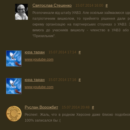
Святослав Стеценко
15.07.2014 16:00
#
Розпочинали від штабу УАВЗ. Але оскільки займаємося зде
патріотичним вишколом, то прийнято рішення дали ро
окрему організацію на партнерських стоунках з УАВЗ. 
вимога до учасників вишколу - членство в УАВЗ або 
"Прихильник".
юра таран
15.07.2014 17:14
#
www.youtube.com
юра таран
15.07.2014 17:16
#
www.youtube.com
Руслан Ворожбит
15.07.2014 20:48
#
Респект. Жаль, что в родном Херсоне даже близко подобног
100% записался бы :(