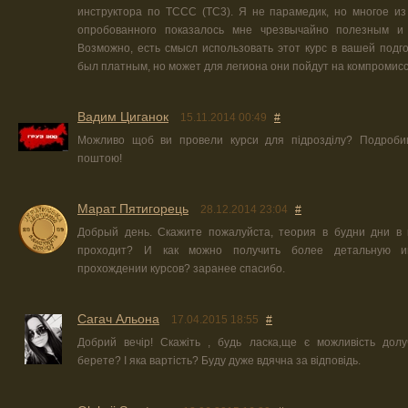
инструктора по ТССС (ТС3). Я не парамедик, но многое и
опробованного показалось мне чрезвычайно полезным и
Возможно, есть смысл использовать этот курс в вашей подгот
был платным, но может для легиона они пойдут на компромисс.
Вадим Циганок
15.11.2014 00:49
#
Можливо щоб ви провели курси для підрозділу? Подробиц
поштою!
Марат Пятигорець
28.12.2014 23:04
#
Добрый день. Скажите пожалуйста, теория в будни дни в 
проходит? И как можно получить более детальную 
прохождении курсов? заранее спасибо.
Сагач Альона
17.04.2015 18:55
#
Добрий вечір! Скажіть , будь ласка,ще є можливість долу
берете? І яка вартість? Буду дуже вдячна за відповідь.