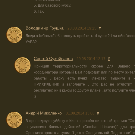
5. Для базового курсу.
6. Так.
Володимир Грушка
28.08.2014 19:25
#
Люди з Київської обл. можуть пройти такі курси? і чи обов'язк
УАВЗ?
Сергей Сухойванов
29.08.2014 12:17
#
Принцип территориальности скорее для Вашего у
координатора который Вам подходит или по месту жител
работы . Верху есть пункт членство, тыцните в н
ПРИХИЛЬНИК и заполните . Это Вас не отяготит 
бесплатно) ни в каком то другом плане , зато получите чл
:)
Андрій Миколенко
01.09.2014 13:08
#
В прошедшую субботу в Киеве прошёл пилотный тренинг "О
в условиях боевых действий (Combat Lifesaver)" для гра
Организатором выступил "Центр Специальной Подготовки" 