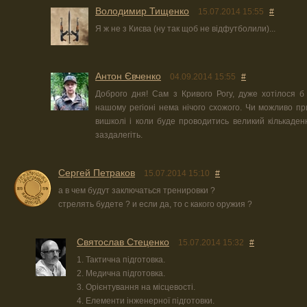
Володимир Тищенко
15.07.2014 15:55
#
Я ж не з Києва (ну так щоб не відфутболили)...
Антон Євченко
04.09.2014 15:55
#
Доброго дня! Сам з Кривого Рогу, дуже хотілося б 
нашому регіоні нема нічого схожого. Чи можливо п
вишколі і коли буде проводитись великий кількаден
заздалегіть.
Сергей Петраков
15.07.2014 15:10
#
а в чем будут заключаться тренировки ?
стрелять будете ? и если да, то с какого оружия ?
Святослав Стеценко
15.07.2014 15:32
#
1. Тактична підготовка.
2. Медична підготовка.
3. Орієнтування на місцевості.
4. Елементи інженерної підготовки.