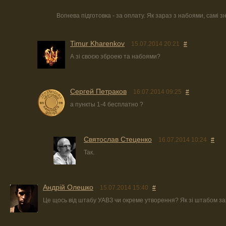
Вогнева підготовка - за оплату. Як зараз з набоями, самі з
Timur Kharenkov
15.07.2014 20:21
#
А зі своєю зброею та набоями?
Сергей Петраков
16.07.2014 09:25
#
а пункты 1-4 бесплатно ?
Святослав Стеценко
16.07.2014 10:24
#
Так.
Андрій Олешко
15.07.2014 15:40
#
Це щось від штабу УАВЗ чи окреме утворення? Як зі штабом за