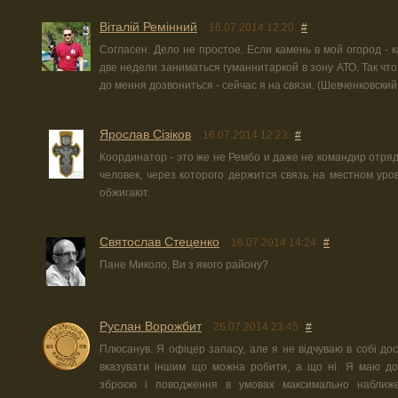
Віталій Ремінний
16.07.2014 12:20
#
Согласен. Дело не простое. Если камень в мой огород - к
две недели заниматься гуманнитаркой в зону АТО. Так что 
до мення дозвониться - сейчас я на связи. (Шевченковский 
Ярослав Сізіков
16.07.2014 12:23
#
Координатор - это же не Рембо и даже не командир отря
человек, через которого держится связь на местном уро
обжигают.
Святослав Стеценко
16.07.2014 14:24
#
Пане Миколо, Ви з якого району?
Руслан Ворожбит
26.07.2014 23:45
#
Плюсанув. Я офіцер запасу, але я не відчуваю в собі до
вказувати іншим що можна робити, а що ні. Я маю до
зброєю і поводження в умовах максимально наближ