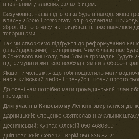
впевненим у власних силах бійцем.
Безумовно, наша підготовка буде в нагоді, якщо г
власну зброю і розгортати опір окупантам. Приходь
зброї. До того часу, як придбаєш її, вже навчишся ді
товаришами.
Так ми створюємо підґрунтя до реформування нашо
(швейцарськими) принципами. Чим більше нас буде,
військового вишколу, тим більше громадян будуть з
підтримувати життєво необхідні зміни в обороні краї
Якщо ти чоловік, якщо тобі пощастило мати водночас
нас в Київський Легіон і тренуйся. Почни просто сьо
До осені нам потрібно мати громадянський план обо
громадян.
Для участі в Київському Легіоні звертатися до 
Дарницький: Стеценко Святослав (начальник штабу 
Деснянський: Курпас Олексій 050 4680809
Дніпровський: Северин Юрій 050 836 82 21