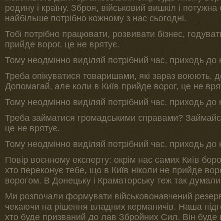
родину і країну. Зброя, військовий вишкіл і потужна
найбільше потрібно кожному з нас сьогодні.
Тобі потрібно працювати, розвивати бізнес, годуват
прийде ворог, це не врятує.
Тому неодмінно виділяй потрібний час, приходь до н
Треба опікуватися товаришами, які зараз воюють, 
Допомагай, але коли в Київ прийде ворог, це не вря
Тому неодмінно виділяй потрібний час, приходь до н
Треба займатися громадськими справами? Займайся,
це не врятує.
Тому неодмінно виділяй потрібний час, приходь до н
Повір воєнному експерту: окрім нас самих Київ боро
хто переконує тебе, що в Київ ніколи не прийде воро
ворогом. В Донецьку і Краматорську теж так думали
Ми розпочали формувати військовонавчений резерв
чекаючи на рішення владних керманичів. Наша підг
хто буде призваний до лав Збройних Сил. Він буде 