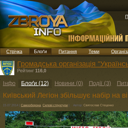
П
Стрічка
Блоґи
Питання
Теми
Організ
Громадська організація "Українсь
Рейтинг
116,0
Інфо
Блоґи (12)
Новини (0)
Події (3)
Пит
Київський Легіон збільшує набір на в
15.07.2014
|
Самооборона
,
Силові структури
|
Автор:
Святослав Стеценко