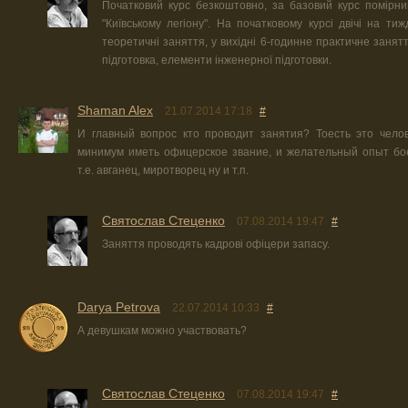
Початковий курс безкоштовно, за базовий курс помірни
"Київському легіону". На початковому курсі двічі на тиж
теоретичні заняття, у вихідні 6-годинне практичне занятт
підготовка, елементи інженерної підготовки.
Shaman Alex
21.07.2014 17:18
#
И главный вопрос кто проводит занятия? Тоесть это чело
минимум иметь офицерское звание, и желательный опыт бо
т.е. авганец, миротворец ну и т.п.
Святослав Стеценко
07.08.2014 19:47
#
Заняття проводять кадрові офіцери запасу.
Darya Petrova
22.07.2014 10:33
#
А девушкам можно участвовать?
Святослав Стеценко
07.08.2014 19:47
#