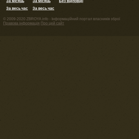
За місяць
За місяць
Без відповіді
За весь час
За весь час
© 2009-2020 ZBROYA.info - Інформаційний портал власників зброї
Правова інформація
Про цей сайт