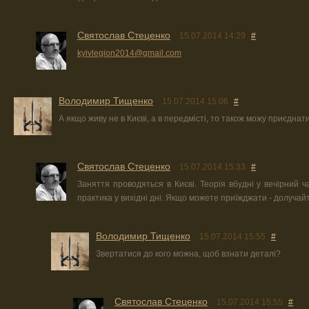
Святослав Стеценко
15.07.2014 14:29
#
kyivlegion2014@gmail.com
Володимир Тищенко
15.07.2014 15:06
#
А якщо живу не в Києві, а в передмісті, то також можу приєднат
Святослав Стеценко
15.07.2014 15:33
#
Заняття проводяться в Києві. Теорія вбудні у вечірний ча
практика у вихідні дні. Якщо можете приїжджати - долучай
Володимир Тищенко
15.07.2014 15:55
#
Звертатися до кого можна, щоб взнати деталі?
Святослав Стеценко
15.07.2014 15:55
#