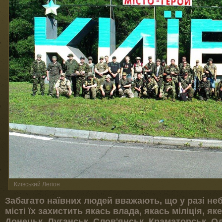
Київський Легіон
Забагато наївних людей вважають, що у разі неб
місті їх захистить якась влада, якась міліція, яке
Донецьк, Луганськ, Слов'янськ, Краматорськ, Од