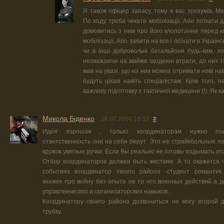
Я також офіцер запасу, тому я вас зрозумів. Мен
По ходу треба чекати мобілізації. Або поїхати д
домовитись з ним про його клопотання перед 
мобілізації. Або забити на все і поїхати в Украї
чи в інші добровольчі батальйони будь-ким, х
незважаючи на майже щоденні втрати, до них та
мав на увазі, що на них можна отримати нові нави
будуть цікаві навіть спеціалістам. Крім того,
важливу підготовку з тактичної медицини (!). Як каж
Микола Біденко
16.07.2014 10:32
#
Идея хорошая , только координаторам нужно пон
ответственность они на себя берут. Это не страйкбольные п
кружок умелые ручки. Если Вы реально не готовы подымать это
Отбор координаторов должен быть жестким. А то окажется 
событиях координатор твоего района -студент романтик
книжек про войну без опыта не то что военных действий а 
управленческих и организаторских навыков.
Координатору своего района дозвониться не могу второй 
трубку.