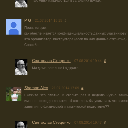
Так, жінки навачаються в загальних групах.
P G
21.07.2014 15:15
#
Приветствую,
как обеспечивается конфиденциальность данных участников?
Кто организатор, инструктора (если по ним данные открытые).
Спасибо.
Святослав Стеценко
07.08.2014 19:44
#
Ми діємо легально і відкрито
Shaman Alex
21.07.2014 17:09
#
Скажите это платно, и сколько раз в неделю нужно заним
именно проходят занятия. И хотелось бы услышать что именн
занятия по физической и тактической подготовке??
Святослав Стеценко
07.08.2014 19:47
#