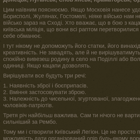
Цим наївним пояснюємо. Якщо Московія нанесе удар
Борисполі, Жулянах, Гостомелі, ніяке військо нам 
військо зараз на Сході. Хто вважає, що в бою з кац
київська міліція, що вони всі раптом перетворилися 
себе обманює.
І тут нікому не допоможуть його статки, його винахід
креативність. Не завадять, але й не вирішуватимут
спокійно вивезеш родину в село на Поділлі або Воли
одиниці. Якщо кацапи дозволять.
Вирішувати все будуть три речі:
1. Наявність зброї і боєприпасів.
2. Вміння застосовувати зброю.
3. Належність до чисельної, згуртованої, злагоджен
чоловіків-патріотів.
Третя річ найбільш важлива. Сам ти нічого не вартий
сильніший за Рембо.
Тому ми і створили Київський Легіон. Це не просто 
можливість дати організований опір будь-якому вор