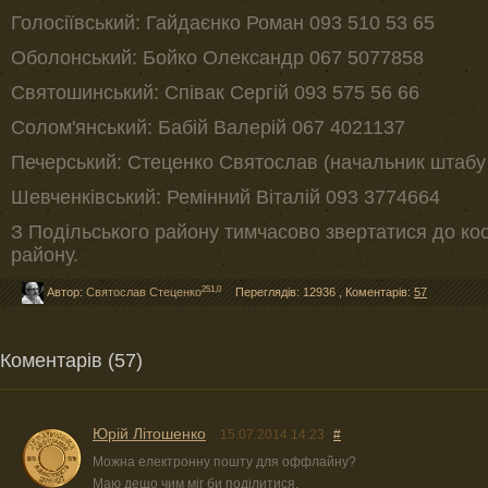
Голосіївський: Гайдаєнко Роман 093 510 53 65
Оболонський: Бойко Олександр 067 5077858
Святошинський: Співак Сергій 093 575 56 66
Солом'янський: Бабій Валерій 067 4021137
Печерський: Стеценко Святослав (начальник штабу 
Шевченківський: Ремінний Віталій 093 3774664
З Подільського району тимчасово звертатися до к
району.
251,0
Автор:
Святослав Стеценко
Переглядів: 12936
,
Коментарів:
57
Коментарів (57)
Юрій Літошенко
15.07.2014 14:23
#
Можна електронну пошту для оффлайну?
Маю дещо чим міг би поділитися.