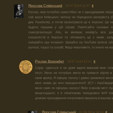
Ярослав Слівінський
15.07.2014 21:57
#
Руслан, вам потрібно самостійно чи з однодумцями зібрат
такі курси Київського легіону чи Народного резервіста (
див. Facebook), а потім організувати це в Херсоні. Це н
будете першим у цій справі. Пам'ятайте основне 
самоорганізація. Або, як мінімум, знайдіть всіх до
спеціалістів в Херсоні та обговоріть це з ними, зал
забувайте про Інтернет. Шукайте на YouTube tactical (shoot
survival, тощо) та crossfit. Якщо чекатимете, то нічого не м
Руслан Ворожбит
26.07.2014 23:41
#
Соррі, здається я не дуже вдало виразив мою точ
пості. Мене не потрібно вчити як тримати зброю в
свою країну. Я офіцер запасу і давно цікавлюся вис
мені немає до кого приєднатися!!! ЗСУ і НацГвард
мене саме як офіцера запасу! Якби в моєму місті бу
вищезгаданої, я б обов'язково приєднався би!!! А
доможе проходження початкового вишколу в іншому мі
Ярослав Слівінський
02.08.2014 18:10
#