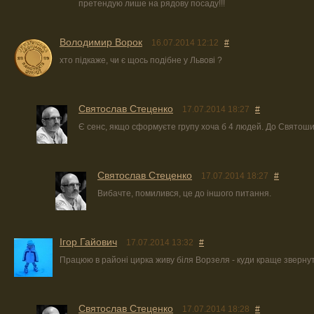
претендую лише на рядову посаду!!!
Володимир Ворок
16.07.2014 12:12
#
хто підкаже, чи є щось подібне у Львові ?
Святослав Стеценко
17.07.2014 18:27
#
Є сенс, якщо сформуєте групу хоча б 4 людей. До Святоши
Святослав Стеценко
17.07.2014 18:27
#
Вибачте, помилився, це до іншого питання.
Ігор Гайович
17.07.2014 13:32
#
Працюю в районі цирка живу біля Ворзеля - куди краще зверну
Святослав Стеценко
17.07.2014 18:28
#