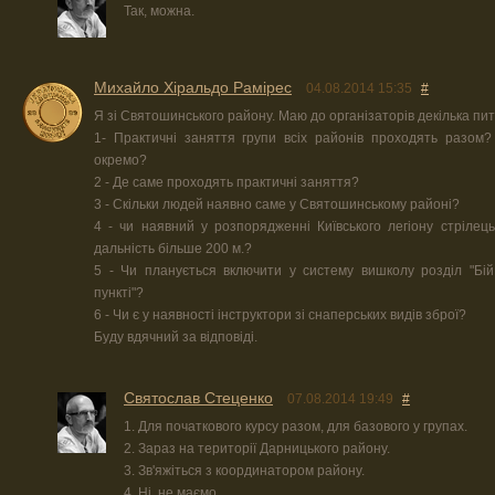
Так, можна.
Михайло Хіральдо Рамірес
04.08.2014 15:35
#
Я зі Святошинського району. Маю до організаторів декілька пит
1- Практичні заняття групи всіх районів проходять разом
окремо?
2 - Де саме проходять практичні заняття?
3 - Скільки людей наявно саме у Святошинському районі?
4 - чи наявний у розпорядженні Київського легіону стрілець
дальність більше 200 м.?
5 - Чи планується включити у систему вишколу розділ "Бі
пункті"?
6 - Чи є у наявності інструктори зі снаперських видів зброї?
Буду вдячний за відповіді.
Святослав Стеценко
07.08.2014 19:49
#
1. Для початкового курсу разом, для базового у групах.
2. Зараз на території Дарницького району.
3. Зв'яжіться з координатором району.
4. Ні, не маємо.