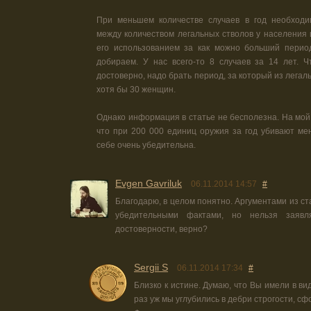
При меньшем количестве случаев в год необходи
между количеством легальных стволов у населения 
его использованием за как можно больший период
добираем. У нас всего-то 8 случаев за 14 лет. 
достоверно, надо брать период, за который из легал
хотя бы 30 женщин.
Однако информация в статье не бесполезна. На мой
что при 200 000 единиц оружия за год убивают м
себе очень убедительна.
Evgen Gavriluk
06.11.2014 14:57
#
Благодарю, в целом понятно. Аргументами из ст
убедительными фактами, но нельзя заявл
достоверности, верно?
Sergii S
06.11.2014 17:34
#
Близко к истине. Думаю, что Вы имели в ви
раз уж мы углубились в дебри строгости, с