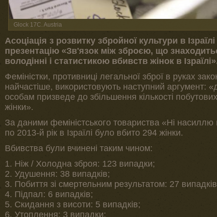
Glock 17C. Austria
Асоціація з розвитку збройної культури в Ізраїл
презентацію «Зв'язок між зброєю, що знаходит
володінні і статистикою вбивств жінок в Ізраїлі»
Феміністки, противниці легальної зброї в руках за
найчастіше, використовують наступний аргумент: «д
особам призведе до збільшення кількості побутови
жінки».
За даними феміністського товариства «Ні насиллю п
по 2013-й рік в Ізраїлі було вбито 294 жінки.
Вбивства були вчинені таким чином:
1. Ніж / Холодна зброя: 123 випадки;
2. Удушення: 38 випадків;
3. Побиття зі смертельним результатом: 27 випадків
4. Підпал: 6 випадків;
5. Скидання з висоти: 5 випадків;
6. Утоплення: 3 випадки;