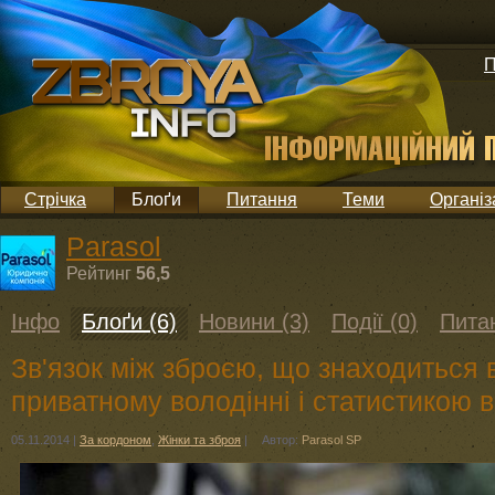
П
Стрічка
Блоґи
Питання
Теми
Організ
Parasol
Рейтинг
56,5
Інфо
Блоґи (6)
Новини (3)
Події (0)
Питан
Зв'язок між зброєю, що знаходиться 
приватному володінні і статистикою вб
05.11.2014
|
За кордоном
,
Жінки та зброя
|
Автор:
Parasol SP