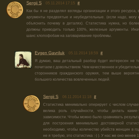
Sergii S
05.11.2014 17:15
#
Как бы я не разделял взгляды организации и этого ресурса, 
аргументы предвзятые и неубедительные. (если надо, могу
объяснить почему в деталях). Статистика нужна, но боле
должны приводить только 100%, железные аргументы. Ина
шанс хлопофобам на заговаривание проблемы.
Evgen Gavriluk
05.11.2014 18:59
#
Я думаю, ваш детальный разбор будет интересен не т
почитаем с довольствием. Чем качественнее и убедитель
сторонников гражданского оружия, тем выше вероятн
большего количества вовлеченных людей.
Sergii S
06.11.2014 11:18
#
Статистика минимально оперирует с числом случае
велика роль случайности, чтобы делать каки
зависимости. Чтобы можно было сравнивать результат
для построения минимально достоверной статис
необходимо, чтобы количество убийств женщин в го
не я требую, это статистика :-) ). У нас же оно менее 1