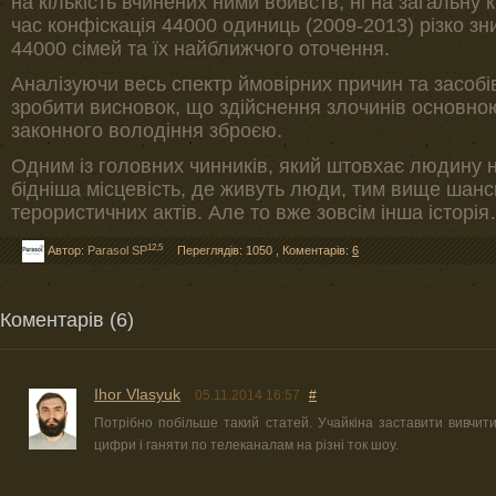
на кількість вчинених ними вбивств, ні на загальну кі
час конфіскація 44000 одиниць (2009-2013) різко зн
44000 сімей та їх найближчого оточення.
Аналізуючи весь спектр ймовірних причин та засоб
зробити висновок, що здійснення злочинів основно
законного володіння зброєю.
Одним із головних чинників, який штовхає людину н
бідніша місцевість, де живуть люди, тим вище шанси
терористичних актів. Але то вже зовсім інша історі
12,5
Автор:
Parasol SP
Переглядів: 1050
,
Коментарів:
6
Коментарів (6)
Ihor Vlasyuk
05.11.2014 16:57
#
Потрібно побільше такий статей. Учайкіна заставити вивчити
цифри і ганяти по телеканалам на різні ток шоу.