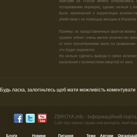
Фактами из статьи можно оперировать 
оспариванию априори), однако нельзя с и
было заключений о корреляции количеств
убийством с их помощью женщин в Израиле
Пример: из представленных фактов можно с
оружия гибнет очень малое количество жен
от него пренебрежимо мало по сравнению с
это будет корректно.
Но нельзя сделать вывода о связи количес
населения с количеством смертей от него.
Будь ласка, залогіньтесь щоб мати можливість коментувати
ZBROYA.info - Інформаційний портал
Сайт про зброю і право нею володіти, який буде 
Блоґи
Новини
Питання
Теми
Автори
Організаці