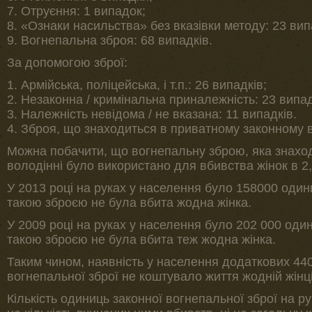
7. Отруєння: 1 випадок;
8. «Ознаки насильства» без вказівки методу: 23 вип
9. Вогнепальна зброя: 68 випадків.
За допомогою зброї:
1. Армійська, поліцейська, і т.п.: 26 випадків;
2. Незаконна / кримінальна приналежність: 23 випа
3. Належність невідома / не вказана: 11 випадків.
4. Зброя, що знаходиться в приватному законному в
Можна побачити, що вогнепальну зброю, яка знахо
володінні було використано для вбивства жінок в 2
У 2013 році на руках у населення було 158000 одини
такою зброєю не була вбита жодна жінка.
У 2009 році на руках у населення було 202 000 один
такою зброєю не була вбита теж жодна жінка.
Таким чином, наявність у населення додаткових 44
вогнепальної зброї не коштувало життя жодній жінці
Кількість одиниць законної вогнепальної зброї на р