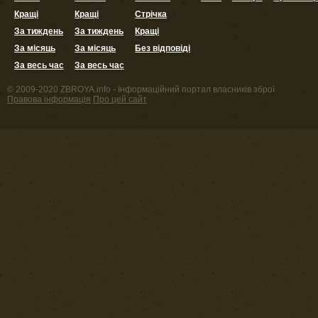
Кращі
Кращі
Стрічка
За тиждень
За тиждень
Кращі
За місяць
За місяць
Без відповіді
За весь час
За весь час
© 2009-2020 ZBROYA.info - Інформаційний портал власників зброї
Правова інформація
Про цей сайт