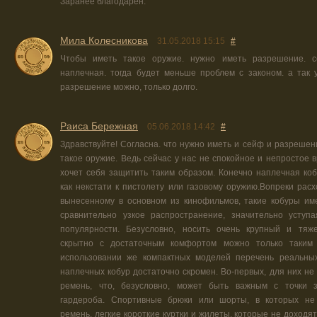
Заранее благодарен.
Мила Колесникова
31.05.2018 15:15
#
Чтобы иметь такое оружие. нужно иметь разрешение. 
наплечная. тогда будет меньше проблем с законом. а так 
разрешение можно, только долго.
Раиса Бережная
05.06.2018 14:42
#
Здравствуйте! Согласна. что нужно иметь и сейф и разрешени
такое оружие. Ведь сейчас у нас не спокойное и непростое 
хочет себя защитить таким образом. Конечно наплечная коб
как некстати к пистолету или газовому оружию.Вопреки рас
вынесенному в основном из кинофильмов, такие кобуры им
сравнительно узкое распространение, значительно уступ
популярности. Безусловно, носить очень крупный и тяж
скрытно с достаточным комфортом можно только таким
использовании же компактных моделей перечень реальны
наплечных кобур достаточно скромен. Во-первых, для них не
ремень, что, безусловно, может быть важным с точки 
гардероба. Спортивные брюки или шорты, в которых не
ремень, легкие короткие куртки и жилеты, которые не доходят