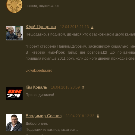
нашел, подписался
Юрiй Проценко
12.04.2018 21:13
#
Нещодавно, з подивом, дізнався хто є засновником цього канал
"Проект створено Павлом Дуровим, засновником соціальної ме
В інтерв'ю Нью-Йорк Таймс він розповів,[2] що початков
прийшла йому ще 2011 року, коли до його дверей приходив спе
uk.wikipedia.org
Кім Коваль
16.04.2018 20:59
#
Присоединился!
Владимир Соснов
23.04.2018 12:33
#
Доброго дня.
Подскажите как подписаться...