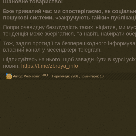
Шановне товариство!
Вже тривалий час ми спостерігаємо, як соціальні
пошукові системи, «закручують гайки» публікац
Попри очевидну безглуздість таких ініціатив, ми м
тенденція може зберігатися, та навіть набирати обе
Тож, задля протидії та безперешкодного інформува
власний канал у месенджері Telegram.
Підписуйтесь на нього, щоб завжди бути в курсі усі
новин:
https://t.me/zbroya_info
11498,2
Автор:
Web admin
Переглядів: 7206
,
Коментарів:
10