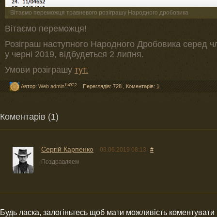
Вітаємо переможця травневого розіграшу Народного дробовика
Вітаємо переможця!
Розіграш наступного Народного Дробовика серед ч
у черні 2019, відбудеться 2 липня.
Умови розіграшу
тут.
11497,2
Автор:
Web admin
Переглядів: 728
,
Коментарів:
1
Коментарів (1)
Сергій Карпенко
03.06.2019 08:13
#
Поздравляем
Будь ласка, залогіньтесь щоб мати можливість коментувати