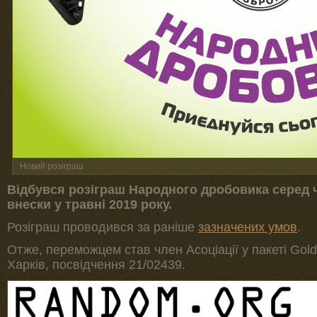
Новий розіграш
Відбувся розіграш Народного дробовика серед 
внески у травні 2019 року.
Розіграш проводився за раніше
зазначених умов
.
Отже, переможцем став член Асоціації у пакеті Gol
Харків, посвідчення 21/02439.