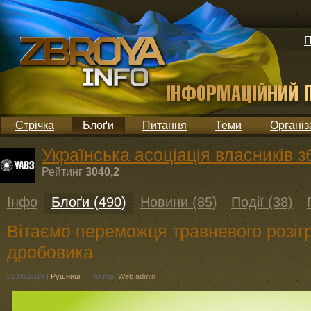
П
Стрічка
Блоґи
Питання
Теми
Організ
Українська асоціація власників з
Рейтинг
3040,2
Інфо
Блоґи (490)
Новини (85)
Події (38)
Вітаємо переможця травневого розі
дробовика
02.06.2019
|
Рушниці
|
Автор:
Web admin