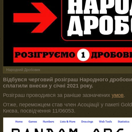
Народний Дробовик
Відбувся черговий розіграш Народного дробови
сплатили внески у січні 2021 року.
Розіграш проводився за раніше зазначених
умов
.
Отже, переможцем став член Асоціації у пакеті Gold 
Києва, посвідчення 11/06053.