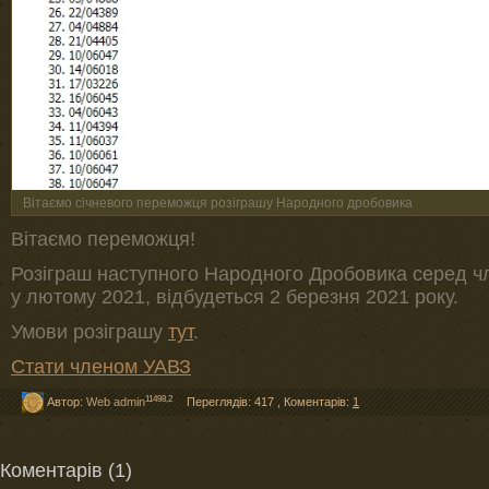
Вітаємо січневого переможця розіграшу Народного дробовика
Вітаємо переможця!
Розіграш наступного Народного Дробовика серед ч
у лютому 2021, відбудеться 2 березня 2021 року.
Умови розіграшу
тут
.
Стати членом УАВЗ
11498,2
Автор:
Web admin
Переглядів: 417
,
Коментарів:
1
Коментарів (1)