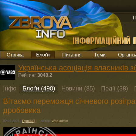
П
Стрічка
Блоґи
Питання
Теми
Організ
Українська асоціація власників з
Рейтинг
3040,2
Інфо
Блоґи (490)
Новини (85)
Події (38)
Вітаємо переможця січневого розігр
дробовика
02.02.2021
|
Рушниці
|
Автор:
Web admin