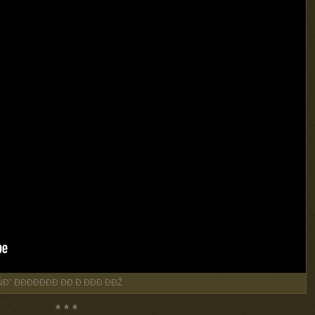
ˇ ĐĐĐĐĐĐĐ ĐĐ Đ ĐĐĐ ĐĐŽ
* * *