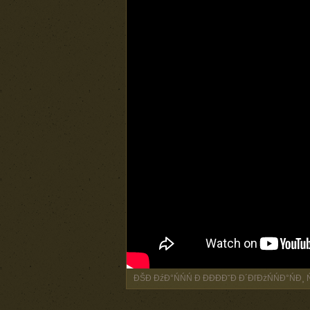
ĐŠĐ ĐźĐ°ŃŃŃ Đ ĐĐĐĐ˘Đ Đ´ĐľĐżŃŃĐ°ŃĐ¸ ŃĐ