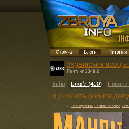
Стрічка
Блоґи
Питання
Українська асоціац
Рейтинг
3040,2
Інфо
Блоґи (490)
Новини 
Що мають робити депу
03.03.2024
|
Законодавство
,
Політики та зброя
,
Лега