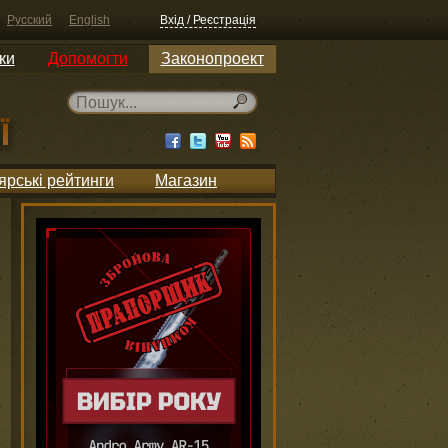
Русский
English
Вхід / Реєстрація
ки
Допомогти
Законопроект
ярські рейтинги
Магазин