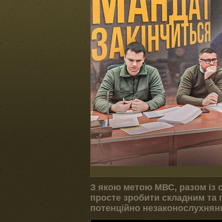
З якою метою МВС, разом із 
просте зробити складним та
потенційно незаконослухнян