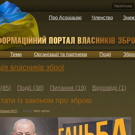
Українська
Про Асоціацію
Членство
Зниж
Теми
Організації та партнери
Події
Збро
ія власників зброї
(85)
Події (38)
Питання (19)
Відповіді (1)
тати із законом про зброю
лізація КНЗ
|
Автор:
Web admin