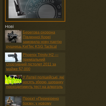
Нові
Берегова охорона
Південної Кореї
замовила нову партію
рушниць KelTec KSG Tactical
Phoenix Trinity H2 —
преміальний
спортивний пістолет 2011 за
майже $7,000
У Латвії поліцейські, які
носять зброю, щоранку
проходитимуть тест на алкоголь
Проєкт «Перевірено
боєм»: у новому