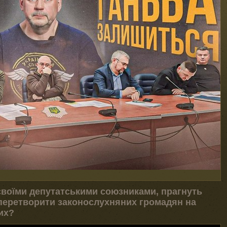
своїми депутатськими союзниками, прагнуть
 перетворити законослухняних громадян на
их?