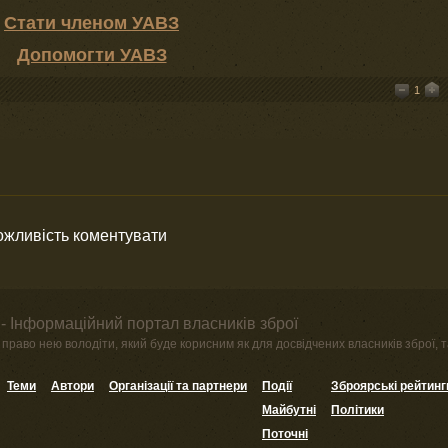
Стати членом УАВЗ
Допомогти УАВЗ
1
можливість коментувати
- Інформаційний портал власників зброї
право нею володіти, який буде корисним як для досвідчених власників зброї, та
Теми
Автори
Організації та партнери
Події
Зброярські рейтинг
Майбутні
Політики
Поточні