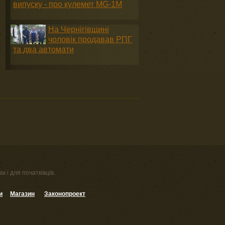
випуску - про кулемет MG-1М
На Чернігівщині
чоловік продавав РПГ
та два автомати
к і для початківців.
и
Магазин
Законопроект