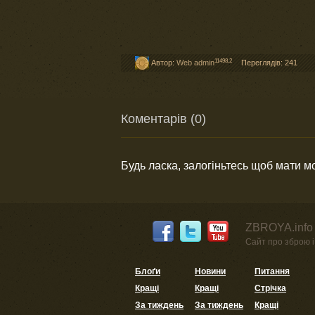
11498,2
Автор:
Web admin
Переглядів: 241
Коментарів (0)
Будь ласка, залогіньтесь щоб мати 
ZBROYA.info 
Сайт про зброю і 
Блоґи
Новини
Питання
Кращі
Кращі
Стрічка
За тиждень
За тиждень
Кращі