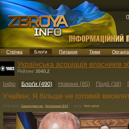
П
Стрічка
Блоґи
Питання
Теми
Організ
Українська асоціація власників з
Рейтинг
3040,2
Інфо
Блоґи (490)
Новини (85)
Події (38)
Учайкін: Я більше не готовий вмовля
30.06.2024
|
Законодавство
,
Легалізація КНЗ
|
Автор:
Web admin