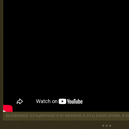
ĐŁĐ§ĐĐĐĐĐ: ĐŻ ĐąŃĐťŃŃĐľ Đ˝Đľ ĐłĐžŃĐžĐ˛Đ¸Đš Đ˛ĐźĐžĐ˛ĐťŃŃĐ¸ Đ´Đľ
* * *