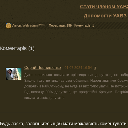
Стати членом УАВ
Допомогти УАВЗ
11498,2
Автор:
Web admin
Переглядів: 259
,
Коментарів:
1
Коментарів (1)
Сергій Чернишенко
01.07.2024 16:54
#
Дуже правильно називати прізвища тих депутатів, хто обі
Закону і хто не виконав свої обіцянки. Народ знатиме брехун
довіряти в майбутньому, не буде за них голосувати. Не потрібно
Від початку 90% депутатів, це професійні брехуни. Потрібн
висувати своїх депутатів.
Будь ласка, залогіньтесь щоб мати можливість коментувати