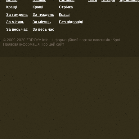
Кращі
Кращі
Стрічка
За тиждень
За тиждень
Кращі
За місяць
За місяць
Без відповіді
За весь час
За весь час
© 2009-2020 ZBROYA.info - Інформаційний портал власників зброї
Правова інформація
Про цей сайт