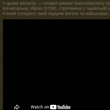
У цьому випуску — головні ризики Законопроєкту п
вогнепальну зброю (5708), стрілянина у львівській ш
п’яний поліціянт, який відкрив вогонь по військових.