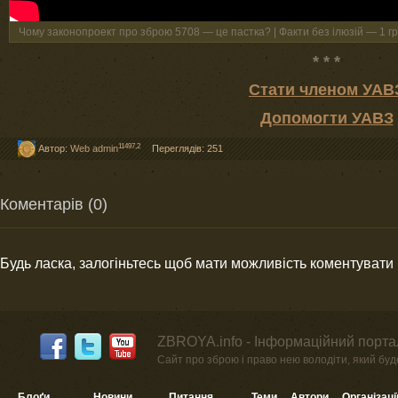
Чому законопроект про зброю 5708 — це пастка? | Факти без ілюзій — 1 г
* * *
Стати членом УАВ
Допомогти УАВЗ
11497,2
Автор:
Web admin
Переглядів: 251
Коментарів (0)
Будь ласка, залогіньтесь щоб мати можливість коментувати
ZBROYA.info - Інформаційний портал
Сайт про зброю і право нею володіти, який буде 
Блоґи
Новини
Питання
Теми
Автори
Організаці