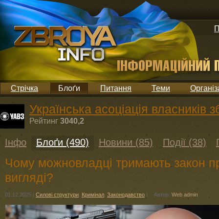
П
Стрічка
Блоґи
Питання
Теми
Організ
Українська асоціація власників з
Рейтинг
3040,2
Інфо
Блоґи (490)
Новини (85)
Події (38)
Чому можновладці тримають закон п
вигляді?
01.12.2025
|
Силові структури
,
Кримінал
,
Законодавство
|
Автор:
Web admin