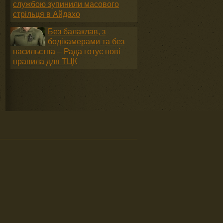
службою зупинили масового
стрільця в Айдахо
Без балаклав, з
бодікамерами та без
насильства – Рада готує нові
правила для ТЦК