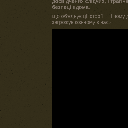
досвідчених слідчих, і трагіч
безпеці вдома.
Що об’єднує ці історії — і чом
загрожує кожному з нас?