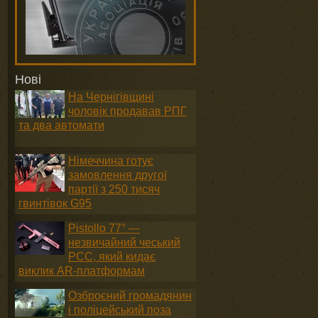
Нові
На Чернігівщині
чоловік продавав РПГ
та два автомати
Німеччина готує
замовлення другої
партії з 250 тисяч
гвинтівок G95
Pistollo 77° —
незвичайний чеський
PCC, який кидає
виклик AR-платформам
Озброєний громадянин
і поліцейський поза