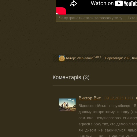
Чому гранати стали загрозою у тилу — і хто 
11497,2
Автор:
Web admin
Переглядів: 259
,
Ко
Коментарів (3)
Виктор Вит
09.12.2025 10:11
Відносно військовослужбовця - 
даному конкретному випадку (хоч
сам вже неодноразово стикавс
агресії з боку тих, хто демобіліз
які дивом не закінчилися чим
цивільні, які ПРАВОМІРНО