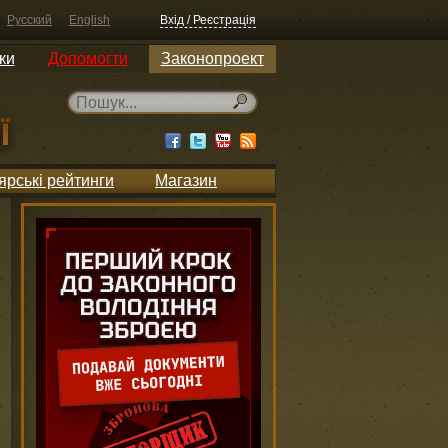
Русский
English
Вхід / Реєстрація
ки
Допомогти
Законопроект
ярські рейтинги
Магазин