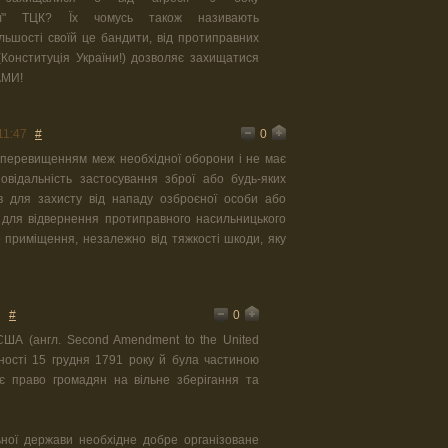
рої" ТЦК? Їх чомусь також називають
ільшості своїй це бандити, від протиправних
Конституція України!) дозволяє захищатися
МИ!
0
11:47
#
є перевищенням меж необхідної оборони і не має
повідальність застосування зброї або будь-яких
в для захисту від нападу озброєної особи або
ж для відвернення протиправного насильницького
 приміщення, незалежно від тяжкості шкоди, яку
0
5
#
США (англ. Second Amendment to the United
инності 15 грудня 1791 року й була частиною
є право громадян на вільне зберігання та
ьної держави необхідне добре організоване