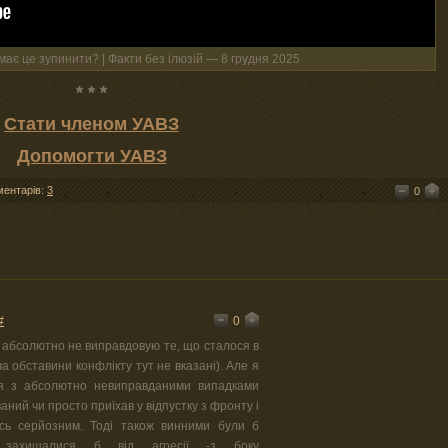
має це зупинити? | Факти без ілюзій — 8 грудня 2025
* * *
Стати членом УАВЗ
Допомогти УАВЗ
ментарів:
3
0
0
#
Я абсолютно не виправдовую те, що сталося в
а обставини конфлікту тут не вказані). Але я
я з абсолютно невиправданими випадками
ований чи просто приїхав у відпустку з фронту і
ось серйозним. Тоді також винними були б
 захищалися б від агресії -з боку