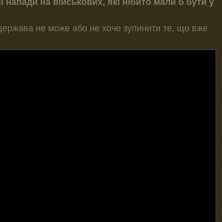
ні напади на військових, які нібито мали б бути у
у держава не може або не хоче зупинити те, що вже