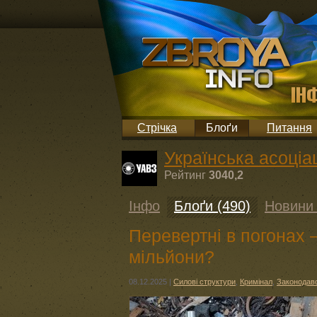
Стрічка
Блоґи
Питання
Українська асоціац
Рейтинг
3040,2
Інфо
Блоґи (490)
Новини 
Перевертні в погонах 
мільйони?
08.12.2025
|
Силові структури
,
Кримінал
,
Законодав