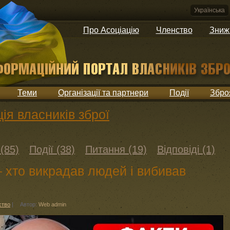
Українська
Про Асоціацію
Членство
Зниж
Теми
Організації та партнери
Події
Збро
ія власників зброї
(85)
Події (38)
Питання (19)
Відповіді (1)
– хто викрадав людей і вибивав
ство
|
Автор:
Web admin