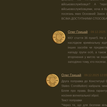
військовослужбовця? А "ге
військовослужбовцями, хоча в б
посягань яких Основний Закон (
ВСІМА ДОСТУПНИМИ СПОСОБА
Олег Грицай
09.12.2025 
ККУ стаття 36 пункт5. Не 
наслідком кримінальну від
інших засобів чи предметі
нападу групи осіб, а тако
вторгнення у житло чи інше
заподіяно тому, хто посягає.
Олег Грицай
09.12.2025 12:0
Друга поправка до Конституції 
States Constitution) набрала ч
Білля про права. Вона гаранту
носіння вогнепальної зброї.
Текст поправки
"Через те, що для безпеки віл