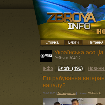
Стрічка
Блоґи
Питання
Українська асоціац
Рейтинг
3040,2
Інфо
Блоґи (490)
Новини 
Пограбування ветерана
нападу?
30.03.2026
|
Законодавство
|
Автор:
Web admin