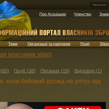
Українська
Про Асоціацію
Членство
Зниж
Теми
Організації та партнери
Події
Збро
ія власників зброї
(85)
Події (38)
Питання (19)
Відповіді (1)
: коли бойовий досвід не рятує від