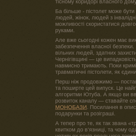
тісному коридорі власного дом
Ба більше - пістолет може бут
людей, жінок, людей з інвалідн
можливості скористатися довго
руками.
Але вже сьогодні кожен має вик
забезпечення власної безпеки.
вільних людей, здатних захист
Чернігівщині — це випадковість?
навмисно тримають. Поки крим
травматичні пістолети, як єдин
Перш ніж продовжимо — поставт
та поширте цей випуск. Це най
алгоритми Ютуба. А якщо ви вв
розвиток каналу — ставайте с
МОНОБАЗИ
. Посилання в опис
подарунки та розіграші.
А тепер про те, як так звана «
квитком до в’язниці, та чому 