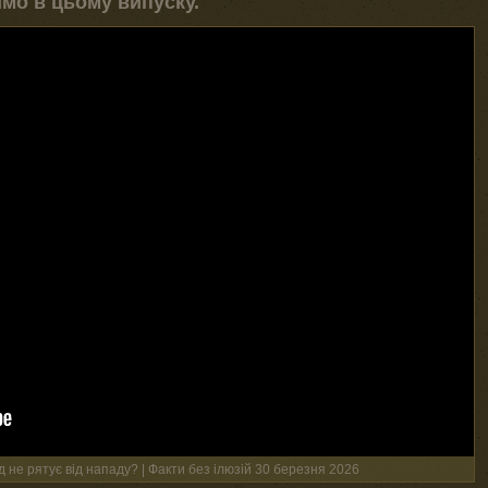
имо в цьому випуску.
 не рятує від нападу? | Факти без ілюзій 30 березня 2026