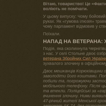
Вітаю, товариство! Це «Факти
воліють не помічати.
У цьому випуску: Чому бойовий 
руках. Як «гумова ілюзія» трав
чому парламент відмовив у ство
Поїхали.
НАПАД НА ВЕТЕРАНА: 
Подія, яка сколихнула Чернігі
з нас. У селі Стольне двоє оз
ветерана Збройних Сил Україн
зухвалого злочину в офіційному з
Двоє мешканців Корюківщини о
заволодіти його коштами. Пот
побили та, погрожуючи застос
мобільного телефону. Після ц
та втекли. Поліцейські за «га
вчинення злочину. Ними виявил
47-річний жителі Менської гро
автомат АК-74, два пістолети