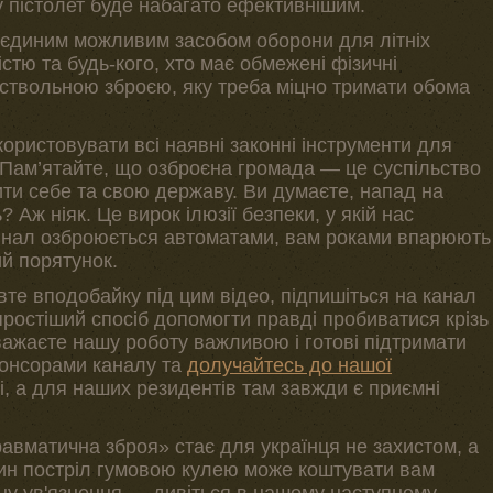
у пістолет буде набагато ефективнішим.
и єдиним можливим засобом оборони для літніх
істю та будь-кого, хто має обмежені фізичні
ствольною зброєю, яку треба міцно тримати обома
ористовувати всі наявні законні інструменти для
 Пам’ятайте, що озброєна громада — це суспільство
ити себе та свою державу. Ви думаєте, напад на
 Аж ніяк. Це вирок ілюзії безпеки, у якій нас
інал озброюється автоматами, вам роками впарюють
ий порятунок.
е вподобайку під цим відео, підпишіться на канал
простіший спосіб допомогти правді пробиватися крізь
ажаєте нашу роботу важливою і готові підтримати
понсорами каналу та
долучайтесь до нашої
і, а для наших резидентів там завжди є приємні
травматична зброя» стає для українця не захистом, а
один постріл гумовою кулею може коштувати вам