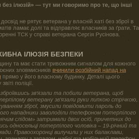
 без ілюзій» — тут ми говоримо про те, що інші
досвід не рятує ветерана у власній хаті без зброї в
матів ламає долі та відправляє власників за ґрати. Та
ренні ТСК у справі ветерана Сергія Русінова.
ХИБНА ІЛЮЗІЯ БЕЗПЕКИ
вщину та має стати тривожним сигналом для кожного
броєних зловмисників
вчинили розбійний напад на
и
прямо у його власному будинку. Деталі цього
віті поліції.
зброївшись зв'язали та побили ветерана, щоб
ерпілому ветерану зв'язали руки липкою стрічкою,
уванням зброї, змусили повідомити пароль до
ього нападники заволоділи телефоном потерпілого
рячим слідом» затримали двох осіб, причетних до
ись односельці потерпілого чоловіка – 19-річний та
мади. Правоохоронці вилучили у них балаклави,
, гранату з запалом, набої та мобільний телефон