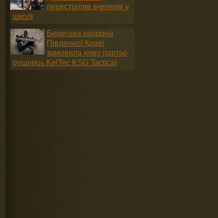
перестріляв вчителів у
школі
Берегова охорона
Південної Кореї
замовила нову партію
рушниць KelTec KSG Tactical