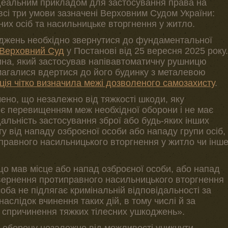
 ідеальним прикладом для застосування права на
всі три умови зазначені Верховним Судом України:
них осіб та насильницьке вторгнення у житло.
джень необхідно звернутися до фундаментальної
Верховний Суд
у Постанові від 25 вересня 2025 року.
на, який застосував напівавтоматичну рушницю
магалися вдертися до його будинку з металевою
ція чітко визначила межі дозволеного самозахисту
.
ено, що незалежно від тяжкості шкоди, яку
е є перевищенням меж необхідної оборони і не має
альність застосування зброї або будь-яких інших
ту від нападу озброєної особи або нападу групи осіб,
правного насильницького вторгнення у житло чи інш
, що мав місце або напад озброєної особи, або напад
двернення протиправного насильницького вторгнення
оба не підлягає кримінальній відповідальності за
внаслідок вчинення таких дій, в тому числі й за
ж спричинення тяжких тілесних ушкоджень».