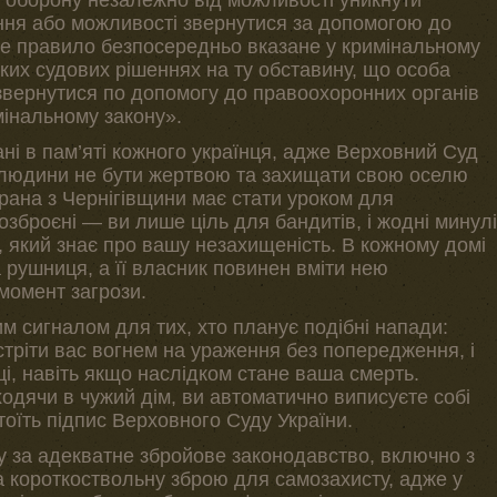
 оборону незалежно від можливості уникнути
ння або можливості звернутися за допомогою до
 Це правило безпосередньо вказане у кримінальному
яких судових рішеннях на ту обставину, що особа
звернутися по допомогу до правоохоронних органів
інальному закону».
ні в пам’яті кожного українця, адже Верховний Суд
о людини не бути жертвою та захищати свою оселю
рана з Чернігівщини має стати уроком для
озброєні — ви лише ціль для бандитів, і жодні минулі
, який знає про вашу незахищеність. В кожному домі
 рушниця, а її власник повинен вміти нею
момент загрози.
м сигналом для тих, хто планує подібні напади:
стріти вас вогнем на ураження без попередження, і
ці, навіть якщо наслідком стане ваша смерть.
одячи в чужий дім, ви автоматично виписуєте собі
тоїть підпис Верховного Суду України.
 за адекватне збройове законодавство, включно з
 короткоствольну зброю для самозахисту, адже у