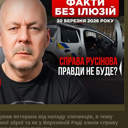
ував ветерана від нападу злочинців, в чому
ої зброї та як у Верховній Раді злили справу