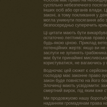
«Особа має право на необхідну
суспільно небезпечного посяга
інших осіб або органів влади.
законі, а тому покликання у де
могла уникнути посягання або 
безпосередньо суперечить крим
Ці цитати мають бути викарбува
остаточно легітимізував прав
будь-якою ціною. Приклад вете
потенційних жертв: якщо ви не 
заслуги не зупинять грабіжника
має бути принаймні мисливська
користуватися, не вагаючись у 
Водночас цей сюжет є серйозни
господар має законне право зу
закон буде повністю на його бо
Злочинці мають усвідомити: зах
смертний вирок, під яким вже с
Ми продовжуємо нашу боротьбу
наданням громадянам права на