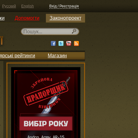
Русский
English
Вхід / Реєстрація
ки
Допомогти
Законопроект
ярські рейтинги
Магазин