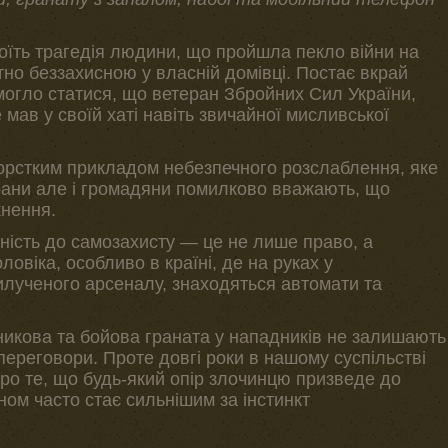
стоїть трагедія людини, що пройшла пекло війни на
но беззахисною у власній домівці. Постає вкрай
могло статися, що ветеран Збройних Сил України,
мав у своїй хаті навіть звичайної мисливської
жорстким прикладом небезпечного розслаблення, яке
ерани але і громадяни помилково вважають, що
кнення.
ність до самозахисту — це не лише право, а
овіка, особливо в країні, де на руках у
вилученого арсеналу, знаходяться автомати та
никова та бойова граната у нападників не залишають
переговори. Проте довгі роки в нашому суспільстві
ро те, що будь-який опір злочинцю призведе до
оном часто стає сильнішим за інстинкт