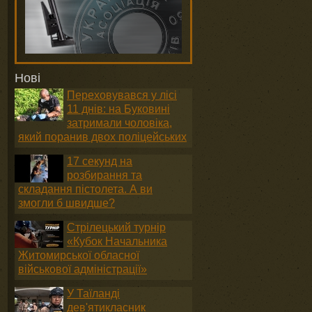
Нові
Переховувався у лісі
11 днів: на Буковині
затримали чоловіка,
який поранив двох поліцейських
17 секунд на
розбирання та
складання пістолета. А ви
змогли б швидше?
Стрілецький турнір
«Кубок Начальника
Житомирської обласної
військової адміністрації»
У Таїланді
дев'ятикласник