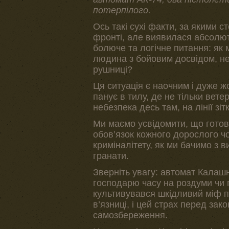
потерпілого.
Ось такі сухі факти, за якими 
фронті, але виявилася абсолют
болюче та логічне питання: як 
людина з бойовим досвідом, не 
рушниці?
Ця ситуація є наочним і дуже 
панує в тилу, де не тільки вет
небезпека десь там, на лінії зіт
Ми маємо усвідомити, що готов
обов’язок кожного дорослого чол
криміналітету, як ми бачимо з 
гранати.
Зверніть увагу: автомат Калаш
господарю часу на роздуми чи 
культивувався шкідливий міф п
в’язниці, і цей страх перед зак
самозбереження.