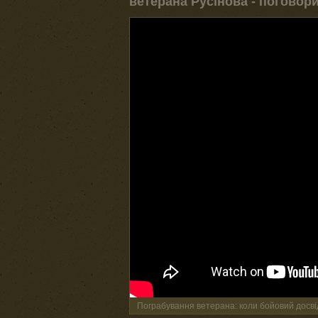
ветерана Русінова - поговор
Пограбування ветерана: коли бойовий досвід