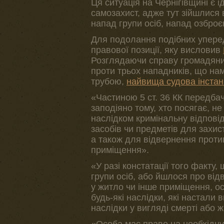
Ця ситуація на Чернігівщині є
самозахист, адже тут зійшлися 
напад групи осіб, напад озброє
Для подолання подібних упере
правової позиції, яку висловив
Розглядаючи справу громадяни
проти трьох нападників, що на
трубою,
найвища судова інстан
«Частиною 5 ст. 36 КК передбач
заподіяно тому, хто посягає, н
наслідком кримінальну відповід
засобів чи предметів для захис
а також для відвернення проти
приміщення».
«У разі констатації того факту
групи осіб, або йшлося про ві
у житло чи інше приміщення, ос
будь-які наслідки, які настали 
наслідки у вигляді смерті або 