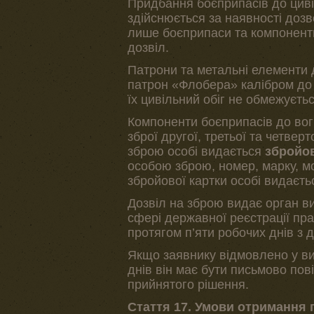
Придбання боєприпасів до цивіл
здійснюється за наявності доз
лише боєприпаси та компоненти 
дозвіл.
Патрони та метальні елементи д
патрон «Флобера» калібром до 
їх цивільний обіг не обмежуєтьс
Компоненти боєприпасів до вог
зброї другої, третьої та четвер
зброю особі видається
збройов
особою зброю, номер, марку, мо
збройової картки особі видаєть
Дозвіл на зброю видає орган в
сфері державної реєстрації пра
протягом п’яти робочих днів з 
Якщо заявнику відмовлено у ви
днів він має бути письмово по
прийнятого рішення.
Стаття 17. Умови отримання