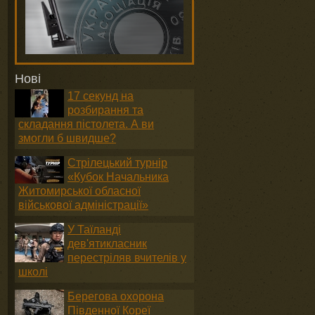
Нові
17 секунд на
розбирання та
складання пістолета. А ви
змогли б швидше?
Стрілецький турнір
«Кубок Начальника
Житомирської обласної
військової адміністрації»
У Таїланді
дев'ятикласник
перестріляв вчителів у
школі
Берегова охорона
Південної Кореї