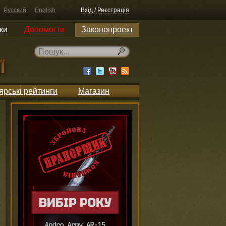
Русский
English
Вхід / Реєстрація
ки
Допомогти
Законопроект
ярські рейтинги
Магазин