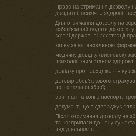
Право на отримання дозволу на 
дієздатні, психічно здорові, не
Для отримання дозволу на зброю
зобов'язаний подати до органу 
сфері державної реєстрації пра
заяву за встановленою формо
медичну довідку (висновок) зак
психологічним станом здоров'я
довідку про проходження курсів
договір обов’язкового страхув
вогнепальної зброї;
оригінал та копію паспорта гро
документ, що підтверджує спла
Після отримання дозволу на з
та боєприпаси до неї у суб’єкта
вид діяльності.