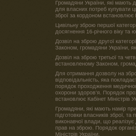
Громадяни України, які мають д
для власних потреб купувати 
зброї за кордоном встановлює К
Цивільну зброю першої категорі
досягнення 16-річного віку та 
Дозвіл на зброю другої категор
Законом, громадяни України, які
Дозвіл на зброю третьої та четв
встановленому Законом, громадя
Для отримання дозволу на збр
відповідальність, яка поклада
порядок проходження медичног
охорони здоров’я. Порядок пр
встановлює Кабінет Міністрів У
Громадяни, які мають намір пр
підготовки власників зброї, та 
виконавчої влади, що реалізує 
прав на зброю. Порядок організ
Міністрів України.