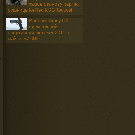
замовила нову партію
рушниць KelTec KSG Tactical
Phoenix Trinity H2 —
преміальний
спортивний пістолет 2011 за
майже $7,000