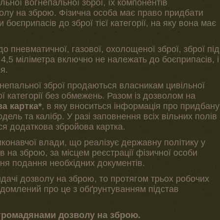
ьної вогнепальної зброї, їх компонентів
волу на зброю. Фізична особа має право придбати
боєприпасів до зброї тієї категорії, на яку вона має
о пневматичної, газової, охолощеної зброї, зброї під
4,5 міліметра включно не належать до боєприпасів, і
я.
непальної зброї продаються власникам цивільної
тої категорії без обмежень. Разом із дозволом на
а картка*
, в яку вноситься інформація про придбану
дель та калібр. У разі заповнення всіх вільних полів
ся додаткова збройова картка.
иконавчої влади, що реалізує державну політику у
в на зброю, за місцем реєстрації фізичної особи
дня подання необхідних документів.
дачі дозволу на зброю, то протягом трьох робочих
відомлений про це з обґрунтуванням підстав
 громадянами дозволу на зброю.