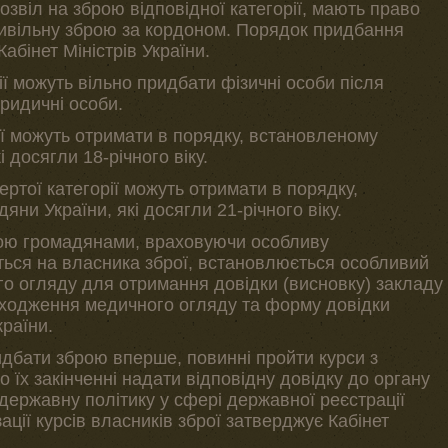
озвіл на зброю відповідної категорії, мають право
цивільну зброю за кордоном. Порядок придбання
абінет Міністрів України.
ї можуть вільно придбати фізичні особи після
юридичні особи.
ії можуть отримати в порядку, встановленому
 досягли 18-річного віку.
ертої категорії можуть отримати в порядку,
ни України, які досягли 21-річного віку.
ою громадянами, враховуючи особливу
ється на власника зброї, встановлюється особливий
о огляду для отримання довідки (висновку) закладу
оходження медичного огляду та форму довідки
країни.
идбати зброю вперше, повинні пройти курси з
по їх закінченні надати відповідну довідку до органу
державну політику у сфері державної реєстрації
ації курсів власників зброї затверджує Кабінет