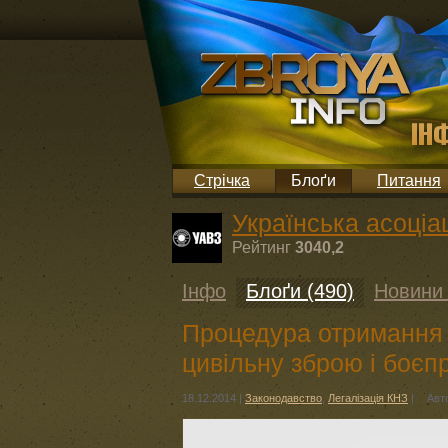
Стрічка
Блоґи
Питання
Українська асоціац
Рейтинг
3040,2
Інфо
Блоґи (490)
Новини 
Процедура отримання 
цивільну зброю і боє
18.12.2014
|
Законодавство
,
Легалізація КНЗ
|
Авт