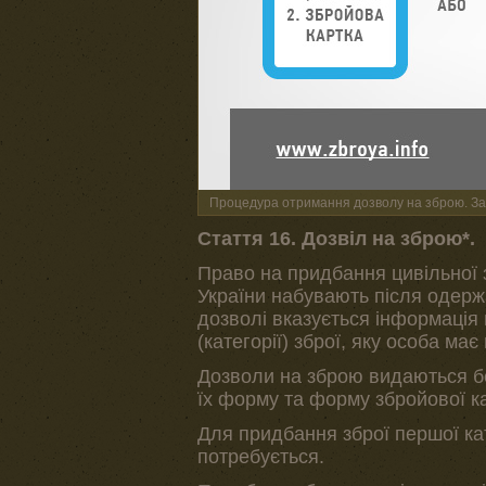
Процедура отримання дозволу на зброю. З
Стаття 16. Дозвіл на зброю*.
Право на придбання цивільної зб
України набувають після одержа
дозволі вказується інформація 
(категорії) зброї, яку особа ма
Дозволи на зброю видаються бе
їх форму та форму збройової ка
Для придбання зброї першої кат
потребується.