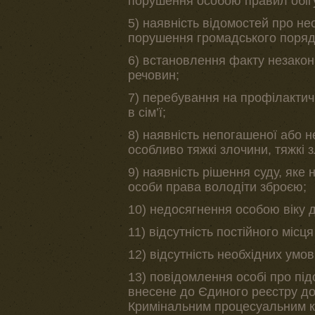
порушення особою правил обігу
5) наявність відомостей про не
порушення громадського поряд
6) встановлення факту незакон
речовин;
7) перебування на профілактич
в сім’ї;
8) наявність непогашеної або н
особливо тяжкі злочини, тяжкі 
9) наявність рішення суду, яке
особи права володіти зброєю;
10) недосягнення особою віку 
11) відсутність постійного місц
12) відсутність необхідних умо
13) повідомлення особі про пі
внесене до Єдиного реєстру до
Кримінальним процесуальним к