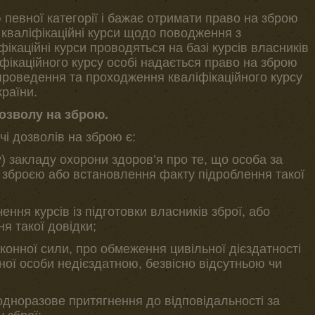
 певної категорії і бажає отримати право на зброю
и кваліфікаційні курси щодо поводження з
фікаційні курси проводяться на базі курсів власників
фікаційного курсу особі надається право на зброю
 проведення та проходження кваліфікаційного курсу
країни.
дозволу на зброю.
і дозволів на зброю є:
у) закладу охорони здоров’я про те, що особа за
 зброєю або встановлення факту підроблення такої
чення курсів із підготовки власників зброї, або
я такої довідки;
аконної сили, про обмеження цивільної дієздатності
ної особи недієздатною, безвісно відсутньою чи
одноразове притягнення до відповідальності за