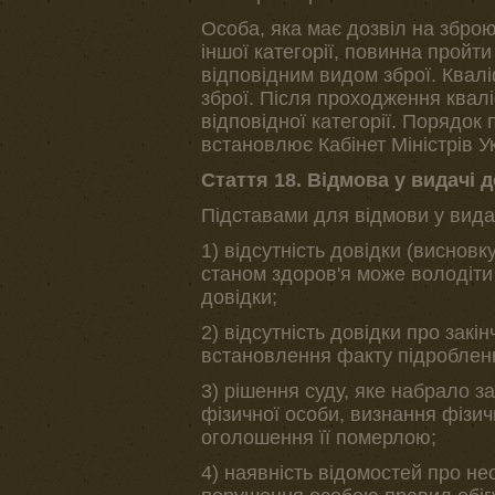
Особа, яка має дозвіл на зброю
іншої категорії, повинна пройт
відповідним видом зброї. Квалі
зброї. Після проходження квалі
відповідної категорії. Порядок
встановлює Кабінет Міністрів У
Стаття 18. Відмова у видачі 
Підставами для відмови у видач
1) відсутність довідки (висновк
станом здоров'я може володіти
довідки;
2) відсутність довідки про закін
встановлення факту підробленн
3) рішення суду, яке набрало з
фізичної особи, визнання фізич
оголошення її померлою;
4) наявність відомостей про не