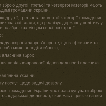
зброю другої, третьої та четвертої категорії мають
судимі громадяни України.
 другої, третьої та четвертої категорії громадянин
виконавчої влади, що реалізує державну політику у
в на зброю за місцем своєї реєстрації:
ю;
ладу охорони здоров’я про те, що за фізичним та
 особа може володіти зброєю;
 власників зброї;
ання цивільно-правової відповідальності власника
мадянина України;
ту послуг щодо видачі дозволу.
брою громадянин України має право купувати зброю
 господарської діяльності, який має ліцензію на цей