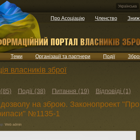
Українська
Про Асоціацію
Членство
Зниж
Теми
Організації та партнери
Події
Збро
ія власників зброї
(85)
Події (38)
Питання (19)
Відповіді (1)
дозволу на зброю. Законопроект "Про
припаси" №1135-1
ор:
Web admin