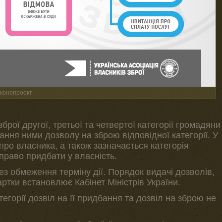
аконопроект
рої другої, третьої та четвертої категорії громадяни
ння ними дозволу на зброю відповідної категорії. У
про власника, а також зазначається категорія
є право придбати у власність.
з обмеження терміну дії. Порядок видачі дозволів,
ртки встановлює Кабінет Міністрів України.
егорії дозвіл на її придбання та дозвіл на зброю не