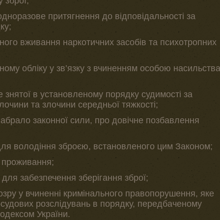
 зброї;
одноразове притягнення до відповідальності за
ку;
ного вживання наркотичних засобів та психотропних
ному обліку у зв’язку з вчиненням особою насильств
е знятої в установленому порядку судимості за
злочини та злочини середньої тяжкості;
 набрало законної сили, про довічне позбавлення
для володіння зброєю, встановленого цим Законом;
я проживання;
в для забезпечення зберігання зброї;
дозру у вчиненні кримінального правопорушення, яке
судових розслідувань в порядку, передбаченому
одексом України.