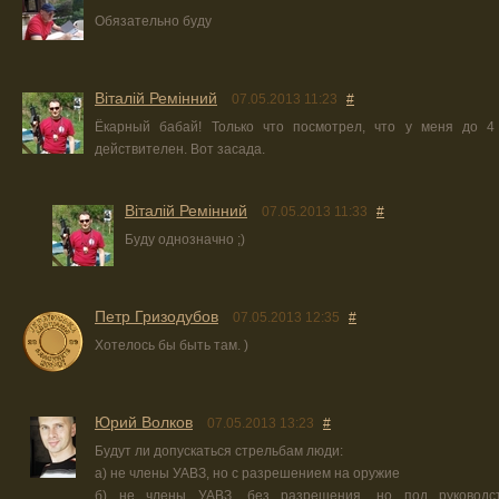
Обязательно буду
Віталій Ремінний
07.05.2013 11:23
#
Ёкарный бабай! Только что посмотрел, что у меня до 4
действителен. Вот засада.
Віталій Ремінний
07.05.2013 11:33
#
Буду однозначно ;)
Петр Гризодубов
07.05.2013 12:35
#
Хотелось бы быть там. )
Юрий Волков
07.05.2013 13:23
#
Будут ли допускаться стрельбам люди:
а) не члены УАВЗ, но с разрешением на оружие
б) не члены УАВЗ, без разрешения, но под руководст