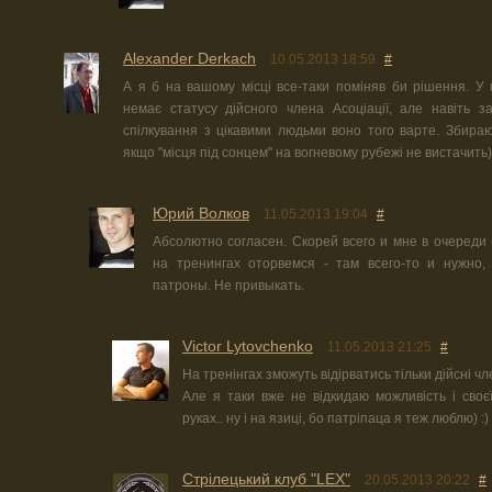
Alexander Derkach
10.05.2013 18:59
#
А я б на вашому місці все-таки поміняв би рішення. У 
немає статусу дійсного члена Асоціації, але навіть з
спілкування з цікавими людьми воно того варте. Збираю
якщо "місця під сонцем" на вогневому рубежі не вистачить)
Юрий Волков
11.05.2013 19:04
#
Абсолютно согласен. Скорей всего и мне в очереди 
на тренингах оторвемся - там всего-то и нужно,
патроны. Не привыкать.
Victor Lytovchenko
11.05.2013 21:25
#
На тренінгах зможуть відірватись тільки дійсні чле
Але я таки вже не відкидаю можливість і своєї
руках.. ну і на язиці, бо патріпаца я теж люблю) :)
Стрілецький клуб "LEX"
20.05.2013 20:22
#