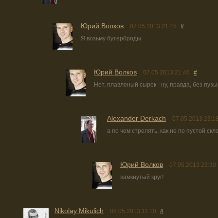
Юрий Волков
07.05.2013 21:45
#
Я возьму бутерброды
Юрий Волков
07.05.2013 21:46
#
Нет, плавленый сырок - ну, правда, без пузы
Alexander Derkach
07.05.2013 23:1
а по чем стрелять, как не по пустой скл
Юрий Волков
07.05.2013 23:30
замкнутый круг!
Nikolay Mikulich
08.05.2013 11:10
#