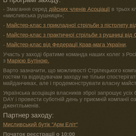
- Змагання серед
дійсних членів Асоціації
в трьох кл
«мисливська рушниця»;
-
Майстер-клас з прикладної стрільби з пістолету ві
-
Майстер-клас з практичної стрільби з рушниці від 
-
Майстер-клас від Федерації Крав-мага України
.
Участь у заході братиме команда наших колег з Росі
з
Марією Бутіною.
Варто зазначити, що можливості Стрілецького комп
гостям та відвідувачам заходу не тільки спостерігат
майданчиках, але і продемонструвати власну майст
Українська асоціація власників зброї запрошує ус
DAY і провести суботній день у приємній компанії оз
джентльменів.
Партнер заходу:
Мисливський бутік "Арм Еліт"
Початок реєстрації о 10:00