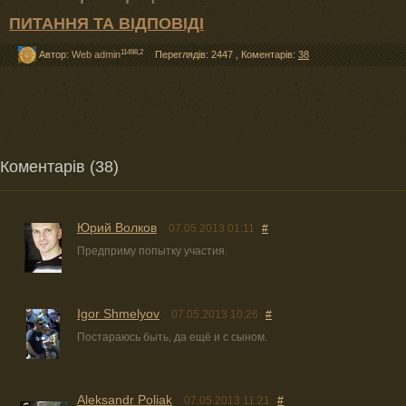
ПИТАННЯ ТА ВІДПОВІДІ
11498,2
Автор:
Web admin
Переглядів: 2447
,
Коментарів:
38
Коментарів (38)
Юрий Волков
07.05.2013 01:11
#
Предприму попытку участия.
Igor Shmelyov
07.05.2013 10:26
#
Постараюсь быть, да ещё и с сыном.
Aleksandr Poliak
07.05.2013 11:21
#