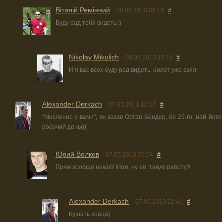
Віталій Ремінний
08.05.2013 09:18
#
Буду рад тебя видеть :)
Nikolay Mikulich
08.05.2013 11:10
#
И я вас всех буду рад видеть, билет уже взял.
Alexander Derkach
07.05.2013 16:27
#
"Мисленно с вами", як казав Остап Бендер, бо 25-го, най йог
робочий день(((
Юрий Волков
07.05.2013 20:54
#
Прям вообще никак? Мож, ну её, такую работу?
Alexander Derkach
07.05.2013 21:41
#
Кушать хоцца)