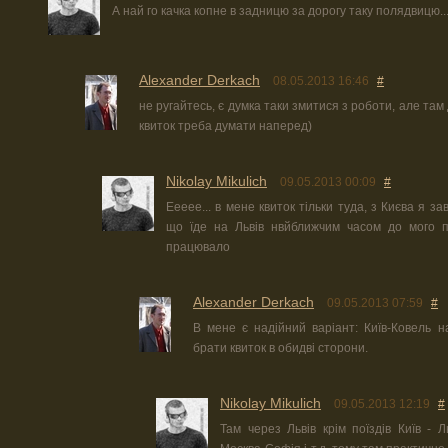
А най го качка копне в задницю за дорогу таку полядвицю..
Alexander Derkach
08.05.2013 16:46
#
не ругайтесь, є думка таки змитися з роботи, але там
квиток треба думати наперед)
Nikolay Mikulich
09.05.2013 00:09
#
Еееее... в мене квиток тільки туда, з Києва я з
що їде на Львів нвйближчим часом до мого п
працювало
Alexander Derkach
09.05.2013 07:59
#
В мене є надійний варіант: Київ-Ковель н
брати квиток в обидві сторони.
Nikolay Mikulich
09.05.2013 12:19
#
Там через Львів крім поїздів Київ - Л