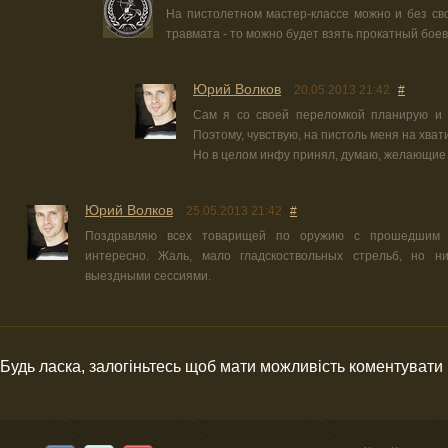
На пистолетном мастер-классе можно и без сво
травмата - то можно будет взять прокатный боев
Юрий Волков
20.05.2013 21:42
#
Сам я со своей переломкой планирую и 
Поэтому, чувствую, на пистоль меня на хвати
Но в целом инфу принял, думаю, желающие 
Юрий Волков
25.05.2013 21:42
#
Поздравляю всех товарищей по оружию с прошедшим 
интересно. Жаль, мало гладскоствольных стрельб, но ни
выездными сессиями.
Будь ласка, залогіньтесь щоб мати можливість коментувати