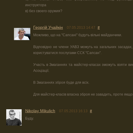
инструктора
в) без своего оружия?
Георгій Учайкін
07.05.2013 14:47
#
Можливо, що на "Сапсані" будуть вільні майданчики.
Відповідно не члени УАВЗ можуть на загальних засадах, 
користуватися послугами ССК "Сапсан".
Участь в Змаганнях та майстер-класах зможуть взяти ви
Асоціації.
В Змаганнях зброя буде для всіх.
Для майстер-класів власна зброя не завадить, проте якщо
Nikolay Mikulich
07.05.2013 16:13
#
Буду.