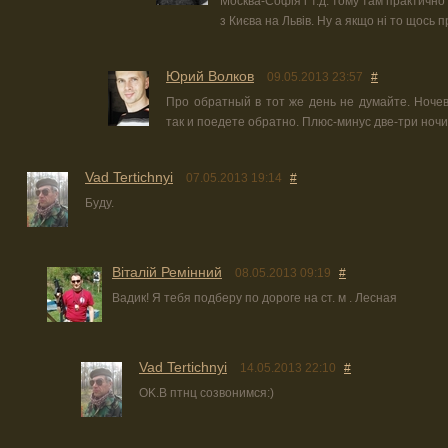
Москва-Софія і т.д. тому там практично
з Києва на Львів. Ну а якщо ні то щось п
Юрий Волков
09.05.2013 23:57
#
Про обратный в тот же день не думайте. Ночев
так и поедете обратно. Плюс-минус две-три ноч
Vad Tertichnyi
07.05.2013 19:14
#
Буду.
Віталій Ремінний
08.05.2013 09:19
#
Вадик! Я тебя подберу по дороге на ст. м . Лесная
Vad Tertichnyi
14.05.2013 22:10
#
OK.В птнц созвонимся:)