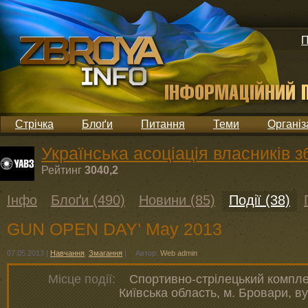
П
Стрічка
Блоґи
Питання
Теми
Організ
Українська асоціація власників з
Рейтинг
3040,2
Інфо
Блоґи (490)
Новини (85)
Події (38)
GUN OPEN DAY’ May 2013
07.05.2013
|
Навчання
,
Змагання
|
Автор:
Web admin
Місце події:
Спортивно-стрілецький компле
Київська область, м. Бровари, ву