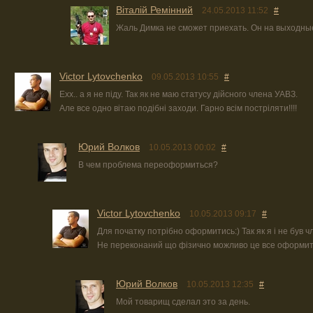
Віталій Ремінний
24.05.2013 11:52
#
Жаль Димка не сможет приехать. Он на выходные
Victor Lytovchenko
09.05.2013 10:55
#
Ехх.. а я не піду. Так як не маю статусу дійсного члена УАВЗ.
Але все одно вітаю подібні заходи. Гарно всім постріляти!!!!
Юрий Волков
10.05.2013 00:02
#
В чем проблема переоформиться?
Victor Lytovchenko
10.05.2013 09:17
#
Для початку потрібно оформитись:) Так як я і не був 
Не переконаний що фізично можливо це все оформит
Юрий Волков
10.05.2013 12:35
#
Мой товарищ сделал это за день.