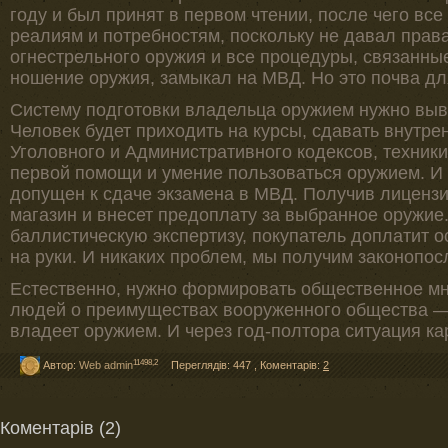
году и был принят в первом чтении, после чего все
реалиям и потребностям, поскольку не давал прав
огнестрельного оружия и все процедуры, связанны
ношение оружия, замыкал на МВД. Но это почва дл
Систему подготовки владельца оружием нужно выв
Человек будет приходить на курсы, сдавать внутре
Уголовного и Административного кодексов, техники
первой помощи и умение пользоваться оружием. И т
допущен к сдаче экзамена в МВД. Получив лицензи
магазин и внесет предоплату за выбранное оружие
баллистическую экспертизу, покупатель доплатит о
на руки. И никаких проблем, мы получим законопо
Естественно, нужно формировать общественное м
людей о преимуществах вооруженного общества — и
владеет оружием. И через год-полтора ситуация к
11498,2
Автор:
Web admin
Переглядів: 447
,
Коментарів:
2
Коментарів (2)