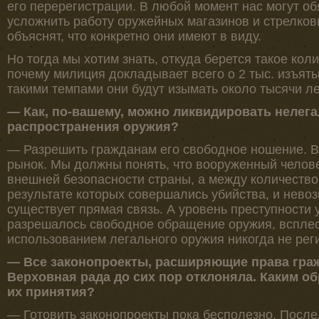
его перерегистрации. В любой момент нас могут об
усложнить работу оружейных магазинов и стрелков
объяснят, что конкретно они имеют в виду.
Но тогда мы хотим знать, откуда берется такое кол
почему милиция докладывает всего о 2 тыс. изъяты
такими темпами они будут изымать около тысячи ле
— Как, по-вашему, можно ликвидировать нелег
распространения оружия?
— Разрешить гражданам его свободное ношение. В
рынок. Мы должны понять, что вооруженный челове
внешней безопасности страны, а между количество
результате которых совершались убийства, и нево
существует прямая связь. А уровень преступности у 
разрешалось свободное обращение оружия, всплес
использованием легального оружия никогда не рег
— Все законопроекты, расширяющие права граж
Верховная рада до сих пор отклоняла. Каким 
их принятия?
— Готовить законопроекты пока бесполезно. Посл