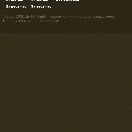
За весь час
За весь час
© 2009-2020 ZBROYA.info - Інформаційний портал власників зброї
Правова інформація
Про цей сайт