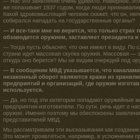
— Нас это заявление очень удивило. Наверное, это
же попахивает 1937 годом, когда люди признавалис
Какой здравомыслящий человек скажет, что он, нел
собирался нападать на государственные органы?
— И все-таки мне не верится, что только страх 
обзаводится оружием, заставляет президента и
— Тогда пусть объяснят, что они имеют в виду. По 
стране идет массовая скупка оружия. Массовая — 
откуда оно берется? Мы не видим очередей под о
— В сообщении МВД указывается, что каналами
незаконный оборот являются кражи из хранилищ
предприятий и организаций, где оружие изготав
используется.
— Да, но под эти категории попадают оружейные м
предприятия-изготовители. По сути, речь идет о н
оружия. Именно поэтому мы обеспокоены заявлени
представителей МВД.
Мы рассматриваем эти высказывания как создание 
Это может проявляться, например, в усложнении 