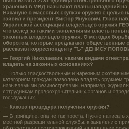
была изъята 2781 единица огнестрельного оруж
хранения в МВД называют планы нападений на 
Накануне о массовых скупках оружия с целью н
заявил и президент Виктор Янукович. Глава на
Украинской ассоциации владельцев оружия ГЕ
что вслед за такими заявлениями власть попыт
законных владельцев оружия. О методах борьб
оборотом, которые предлагают общественные о
рассказал корреспонденту "Ъ" ДЕНИСУ ПОПОВ
— Георгий Николаевич, какими видами огнестре
владеть на законных основаниях?
— Только гладкоствольным и нарезным охотничьи
категориям граждан позволено владеть оружием тр
называемыми резинострелами. Например, журналис
сотрудникам правоохранительных органов и опред
госслужащих.
— Какова процедура получения оружия?
— В принципе, она не так проста. Нужно написать 
местной разрешительной службы, к заявлению при
об отсутствии противопоказаний на владение оружи