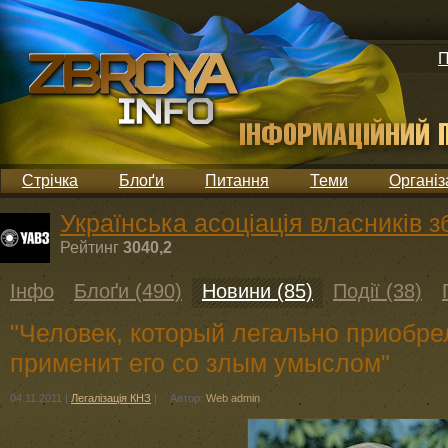
П
Стрічка
Блоґи
Питання
Теми
Організ
Українська асоціація власників з
Рейтинг
3040,2
Інфо
Блоґи (490)
Новини (85)
Події (38)
"Человек, который легально приобре
применит его со злым умыслом"
04.11.2011
|
Легалізація КНЗ
|
Автор:
Web admin