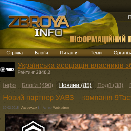
П
Стрічка
Блоґи
Питання
Теми
Організ
Українська асоціація власників з
Рейтинг
3040,2
Інфо
Блоґи (490)
Новини (85)
Події (38)
Новий партнер УАВЗ – компанія 9Tact
30.03.2015
|
Аксесуари
|
Автор:
Web admin