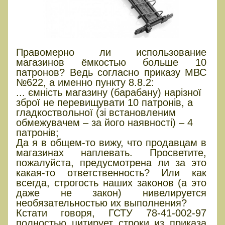
Правомерно ли использование
магазинов ёмкостью больше 10
патронов? Ведь согласно приказу МВС
№622, а именно пункту 8.8.2:
... ємність магазину (барабану) нарізної
зброї не перевищувати 10 патронів, а
гладкоствольної (зі встановленим
обмежувачем – за його наявності) – 4
патронів;
Да я в общем-то вижу, что продавцам в
магазинах наплевать. Просветите,
пожалуйста, предусмотрена ли за это
какая-то ответственность? Или как
всегда, строгость наших законов (а это
даже не закон) нивелируется
необязательностью их выполнения?
Кстати говоря, ГСТУ 78-41-002-97
полностью цитирует строки из приказа