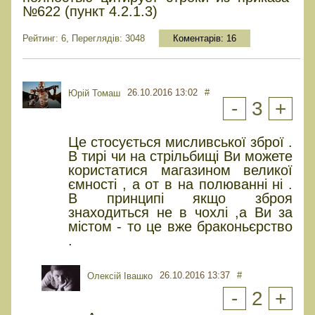
№622 (пункт 4.2.1.3)
Рейтинг: 6, Переглядів: 3048
Коментарів:
16
26.10.2016 13:02
#
Юрій Томаш
-
3
+
Це стосується мисливської зброї .
В тирі чи на стрільбищі Ви можете
користатися магазином великої
ємності , а от в на полюванні ні .
В принципі якщо зброя
знаходиться не в чохлі ,а Ви за
містом - то це вже браконьєрство
.
26.10.2016 13:37
#
Олексій Івашко
-
2
+