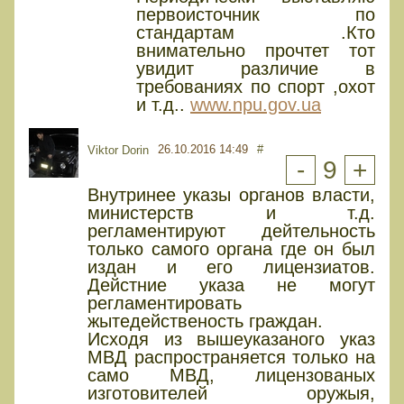
первоисточник по
стандартам .Кто
внимательно прочтет тот
увидит различие в
требованиях по спорт ,охот
и т.д..
www.npu.gov.ua
26.10.2016 14:49
#
Viktor Dorin
-
9
+
Внутринее указы органов власти,
министерств и т.д.
регламентируют дейтельность
только самого органа где он был
издан и его лицензиатов.
Дейстние указа не могут
регламентировать
жытедейственость граждан.
Исходя из вышеуказаного указ
МВД распространяется только на
само МВД, лицензованых
изготовителей оружыя,