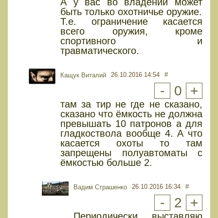
А у вас во владении может
быть только охотничье оружие.
Т.е. ограничение касается
всего оружия, кроме
спортивного и
травматического.
26.10.2016 14:54
#
Кащук Виталий
-
0
+
там за тир не где не сказано,
сказано что ёмкость не должна
превышать 10 патронов а для
гладкоствола вообще 4. А что
касается охоты то там
запрещены полуавтоматы с
ёмкостью больше 2.
26.10.2016 16:34
#
Вадим Страшенко
-
2
+
Периодически выставляю