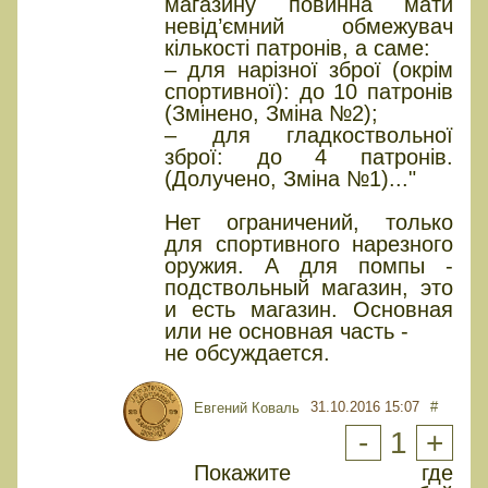
магазину повинна мати
невід’ємний обмежувач
кількості патронів, а саме:
– для нарізної зброї (окрім
спортивної): до 10 патронів
(Змінено, Зміна №2);
– для гладкоствольної
зброї: до 4 патронів.
(Долучено, Зміна №1)..."
Нет ограничений, только
для спортивного нарезного
оружия. А для помпы -
подствольный магазин, это
и есть магазин. Основная
или не основная часть -
не обсуждается.
31.10.2016 15:07
#
Евгений Коваль
-
1
+
Покажите где