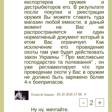
експортеров оружия и
дестрыбюторов его. В результате
посли покупки и реестрации
оружия Вы можете ставить туда
магазин любой емкости, в даный
момент на Вас не
распространяется ни один
нормативный документ который в
етом Вас ограничует. Как
исключение ето провидение
охоты там уже будет действовать
закон Украины " Про мисливське
господарство та полювання" , он
уже регламентирует что при
проведении охоти у Вас в оружии
не должно быть заряжено болие
4-х боеприпасов.
26.10.2016 17:56
#
Олексій Івашко
-
2
+
Ну ну. мечтайте.