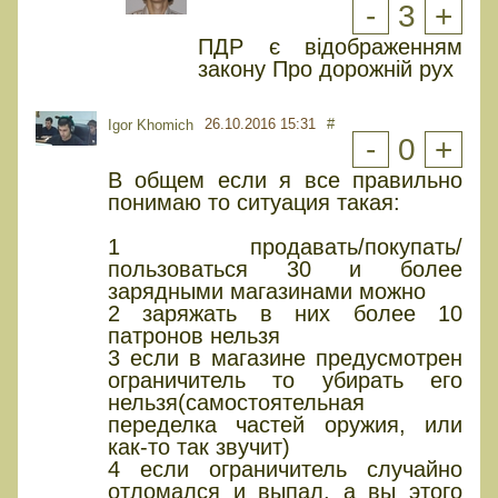
-
3
+
ПДР є відображенням
закону Про дорожній рух
26.10.2016 15:31
#
Igor Khomich
-
0
+
В общем если я все правильно
понимаю то ситуация такая:
1 продавать/покупать/
пользоваться 30 и более
зарядными магазинами можно
2 заряжать в них более 10
патронов нельзя
3 если в магазине предусмотрен
ограничитель то убирать его
нельзя(самостоятельная
переделка частей оружия, или
как-то так звучит)
4 если ограничитель случайно
отломался и выпал, а вы этого