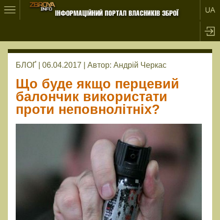
БЛОҐ | 06.04.2017 |
Автор:
Андрій Черкас
Що буде якщо перцевий
балончик використати
проти неповнолітніх?