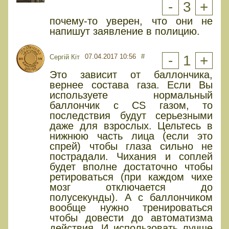
-
3
+
почему-то уверен, что они не
напишут заявление в полицию.
07.04.2017 10:56
#
-
1
+
Сергій Кіт
Это зависит от баллончика,
вернее состава газа. Если Вы
используете нормальный
баллончик с CS газом, то
последствия будут серьезными
даже для взрослых. Цельтесь в
нижнюю часть лица (если это
спрей) чтобы глаза сильно не
пострадали. Чихания и соплей
будет вполне достаточно чтобы
ретироваться (при каждом чихе
мозг отключается до
полусекунды). А с баллончиком
вообще нужно тренироваться
чтобы довести до автоматизма
действия. И использовать лучше