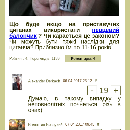
Що буде якщо на приставучих
циганах використати
перцевий
балончик
? Чи карається це законом?
Чи можуть бути тяжкі наслідки для
циганча? Приблизно їм по 11-16 років!
Рейтинг: 4, Переглядів: 1199
Коментарів:
4
06.04.2017 23:12
#
Alexander Derkach
-
19
+
Думаю, в такому випадку у
неповнолітніх почнеться різь в
очах)
07.04.2017 09:45
#
Валентин Безрукий