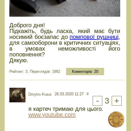
Доброго дня!
Підкажіть, будь ласка, який має бути
носимий боєзапас до
помпової рушниці
,
для самооборони в критичних ситуаціях,
в умовах неможливості його
поповнення?
Дякую.
Рейтинг: 3, Переглядів: 1982
Коментарів:
20
26.03.2020 11:27
#
Dmytro Kraus
-
3
+
я картеч тримаю для цього.
www.youtube.com