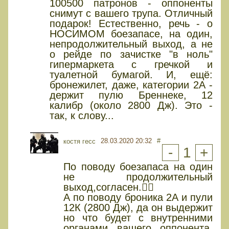
100500 патронов - оппоненты
снимут с вашего трупа. Отличный
подарок! Естественно, речь - о
НОСИМОМ боезапасе, на один,
непродолжительный выход, а не
о рейде по зачистке "в ноль"
гипермаркета с гречкой и
туалетной бумагой. И, ещё:
бронежилет, даже, категории 2А -
держит пулю Бреннеке, 12
калибр (около 2800 Дж). Это -
так, к слову...
28.03.2020 20:32
#
костя гесс
-
1
+
По поводу боезапаса на один
не продолжительный
выход,согласен.👍🏻
А по поводу броника 2А и пули
12К (2800 Дж), да он выдержит
но что будет с внутренними
органами вашего оппонента,