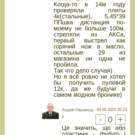
Когда-то в 14м году
проверяли плиты
4к(стальные), 5,45*39
ППшка дистанция по-
моему не больше 100м,
стреляли из АКСа,
первый выстрел как
горячий нож в масло,
остальные 29 из
магазина ни одна не
пробила.
Так что дело случая)
Но я всё ровно не хотел
бы получить пулевой
12к, да же будучи в
самом модном бронике)
04.05.2020 05:23
Андрій Оврамець
#
-
0
+
Це значить, що або
пластини - фуфло і