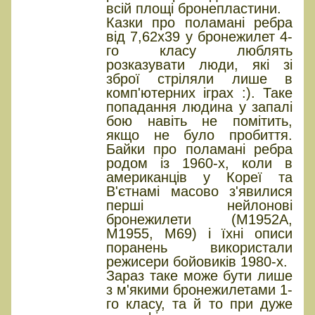
всій площі бронепластини.
Казки про поламані ребра
від 7,62х39 у бронежилет 4-
го класу люблять
розказувати люди, які зі
зброї стріляли лише в
комп'ютерних іграх :). Таке
попадання людина у запалі
бою навіть не помітить,
якщо не було пробиття.
Байки про поламані ребра
родом із 1960-х, коли в
американців у Кореї та
В'єтнамі масово з'явилися
перші нейлонові
бронежилети (M1952A,
M1955, M69) і їхні описи
поранень використали
режисери бойовиків 1980-х.
Зараз таке може бути лише
з м'якими бронежилетами 1-
го класу, та й то при дуже