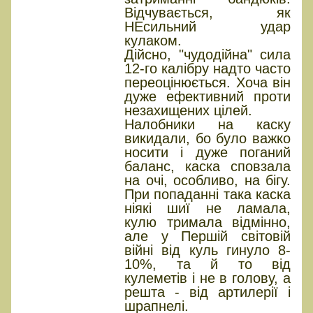
Відчувається, як
НЕсильний удар
кулаком.
Дійсно, "чудодійна" сила
12-го калібру надто часто
переоцінюється. Хоча він
дуже ефективний проти
незахищених цілей.
Налобники на каску
викидали, бо було важко
носити і дуже поганий
баланс, каска сповзала
на очі, особливо, на бігу.
При попаданні така каска
ніякі шиї не ламала,
кулю тримала відмінно,
але у Першій світовій
війні від куль гинуло 8-
10%, та й то від
кулеметів і не в голову, а
решта - від артилерії і
шрапнелі.