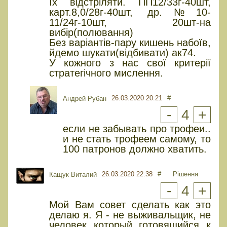
їх відстріляти. ПП12/33г-40шт,
карт.8,0/28г-40шт, др.№10-
11/24г-10шт, 20шт-на
вибір(полювання)
Без варіантів-пару кишень набоїв,
йдемо шукати(відбивати) ак74.
У кожного з нас свої критерії
стратегічного мислення.
26.03.2020 20:21
#
Андрей Рубан
-
4
+
если не забывать про трофеи..
и не стать трофеем самому, то
100 патронов должно хватить.
26.03.2020 22:38
#
Рішення
Кащук Виталий
-
4
+
Мой Вам совет сделать как это
делаю я. Я - не выживальщик, не
человек который готовящийся к