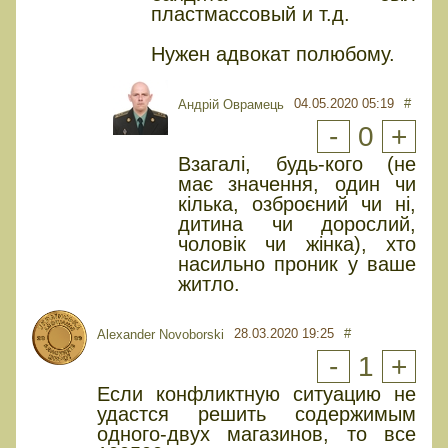
пластмассовый и т.д.
Нужен адвокат полюбому.
04.05.2020 05:19
#
Андрій Оврамець
-
0
+
Взагалі, будь-кого (не
має значення, один чи
кілька, озброєний чи ні,
дитина чи дорослий,
чоловік чи жінка), хто
насильно проник у ваше
житло.
28.03.2020 19:25
#
Alexander Novoborski
-
1
+
Если конфликтную ситуацию не
удастся решить содержимым
одного-двух магазинов, то все