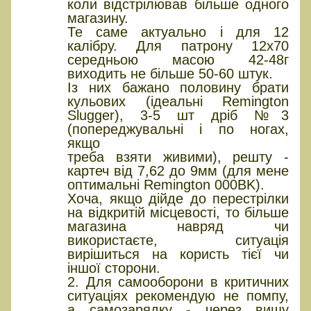
коли відстрілював більше одного
магазину.
Те саме актуально і для 12
калібру. Для патрону 12х70
середньою масою 42-48г
виходить не більше 50-60 штук.
Із них бажано половину брати
кульових (ідеальні Remington
Slugger), 3-5 шт дріб №3
(попереджувальні і по ногах,
якщо
треба взяти живими), решту -
картеч від 7,62 до 9мм (для мене
оптимальні Remington 000BK).
Хоча, якщо дійде до перестрілки
на відкритій місцевості, то більше
магазина навряд чи
використаєте, ситуація
вирішиться на користь тієї чи
іншої сторони.
2. Для самооборони в критичних
ситуаціях рекомендую не помпу,
а самозарядку - через вищу