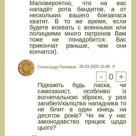
Маловероятно, что на вас
нападёт рота бандитов, а от
нескольких вашего боезапаса
хватит. В то же время, если
будете воевать с военными или
полицаями много патронов Вам
тоже не понадобится: Вас
прикончат раньше, чем они
кончатся).
28.03.2020 15:48
#
Олександр Любимов
-
0
+
Підкажіть будь ласка, чи
самозахист, особливо із
вогнепальною зброєю, у разі
загибелі/каліцтва нападника то
не білит в один кінець на
десяток років? Чи як у нас
законодавство працює щодо
цього?