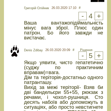
26.03.2020 17:10
#
Григорій Олійник
-
4
+
Ваша вантажопідіймальність
мінус вага зброї. Плюс один
патрон. Бо його завжди не
вистачає.
26.03.2020 20:09
#
Рішення
Denis Zdibay
-
5
+
Якщо уявити, чисто гепатетично
(суджу по практичним
вправам)=вага.
Дім та теріторія-достатньо одного
патранташу.
Вихід за межі теріторії- Взяв би
дві бандельєри 55+55, рюкзак з
речами, і чохол-рушниця. Сто
десять набоїв або допоможуть в
ситуаціях, або просто невстигнете