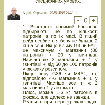
специфічних умовах.
04.05.2020 05:14
#
Андрій Оврамець
-
0
+
1. Взагалі-то носимий боєзапас
підбирають не по кількості
патронів, а по їх масі. В піший
рейд особисто я беру не більше 2
кг на собі. Якщо візьму G3 чи FAL,
це максимум 4 магазини (80
патронів) + 20 у гвинтівці.
Найчастіше 2 магазини + 1 у
гвинтівці + від 50 до 100 патронів
у рюкзаку розсипом.
Якщо беру G36 чи М4А1, то,
відповідно 4-6 магазинів + 1 у
гвинтівці. Частіше все ті ж 2
магазини і 1 у автоматі.
Плюс, можна 1-3 кг патронів в
рюкзак, але далеко не завжди.
Реально при перестрілках рідко