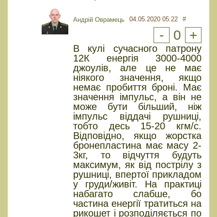
04.05.2020 05:22
#
Андрій Оврамець
-
0
+
В кулі сучасного патрону
12К енергія 3000-4000
джоулів, але це не має
ніякого значення, якщо
немає пробиття броні. Має
значення імпульс, а він не
може бути більший, ніж
імпульс віддачі рушниці,
тобто десь 15-20 кгм/с.
Відповідно, якщо жорстка
бронепластина має масу 2-
3кг, то відчуття будуть
максимум, як від пострілу з
рушниці, впертої прикладом
у груди/живіт. На практиці
набагато слабше, бо
частина енергії тратиться на
рикошет і розподіляється по