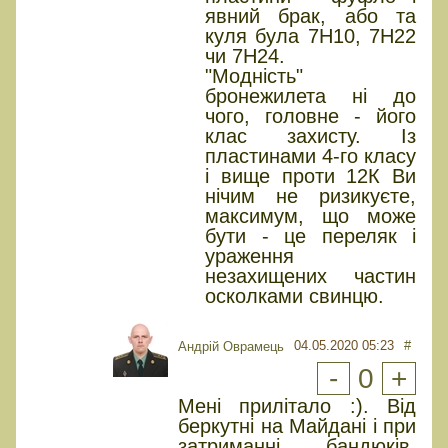
явний брак, або та
куля була 7Н10, 7Н22
чи 7Н24.
"Модність"
бронежилета ні до
чого, головне - його
клас захисту. Із
пластинами 4-го класу
і вище проти 12К Ви
нічим не ризикуєте,
максимум, що може
бути - це переляк і
ураження
незахищених частин
осколками свинцю.
04.05.2020 05:23
#
Андрій Оврамець
-
0
+
Мені прилітало :). Від
беркутні на Майдані і при
затриманні бандюків.