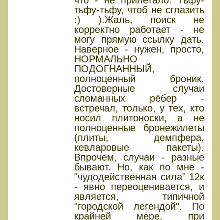
что - не прилетало. Тьфу-
тьфу-тьфу, чтоб не сглазить
:) ).Жаль, поиск не
корректно работает - не
могу прямую ссылку дать.
Наверное - нужен, просто,
НОРМАЛЬНО
ПОДОГНАННЫЙ,
полноценный броник.
Достоверные случаи
сломанных рёбер -
встречал, только, у тех, кто
носил плитоноски, а не
полноценные бронежилеты
(плиты, демпфера,
кевларовые пакеты).
Впрочем, случаи - разные
бывают. Но, как по мне -
"чудодейственная сила" 12к
- явно переоценивается, и
является, типичной
"городской легендой". По
крайней мере, при