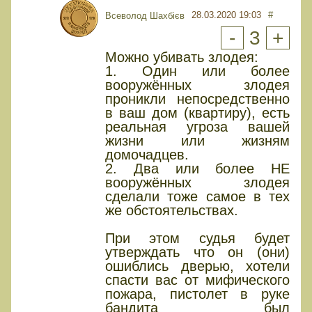
28.03.2020 19:03
#
Всеволод Шахбієв
-
3
+
Можно убивать злодея:
1. Один или более
вооружённых злодея
проникли непосредственно
в ваш дом (квартиру), есть
реальная угроза вашей
жизни или жизням
домочадцев.
2. Два или более НЕ
вооружённых злодея
сделали тоже самое в тех
же обстоятельствах.
При этом судья будет
утверждать что он (они)
ошиблись дверью, хотели
спасти вас от мифического
пожара, пистолет в руке
бандита был