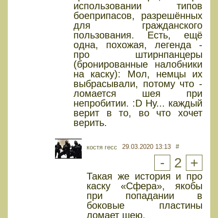
использовании типов
боеприпасов, разрешённых
для гражданского
пользования. Есть, ещё
одна, похожая, легенда -
про штирнпанцеры
(бронированные налобники
на каску): Мол, немцы их
выбрасывали, потому что -
ломается шея при
непробитии. :D Ну... каждый
верит в то, во что хочет
верить.
29.03.2020 13:13
#
костя гесс
-
2
+
Такая же история и про
каску «Сфера», якобы
при попадании в
боковые пластины
ломает шею.