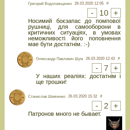
26.03.2020 12:05
#
Григорий Водолажщенко
-
10
+
Носимий боєзапас до помпової
рушниці, для самооборони в
критичних ситуаціях, в умовах
неможливості його поповнення
мае бути достатнiм. :-)
26.03.2020 12:43
#
Олександр Павлович Шум
-
7
+
У наших реаліях: достатнім і
ще трошки!
26.03.2020 15:32
#
Станислав Шевченко
-
2
+
Патронов много не бывает.