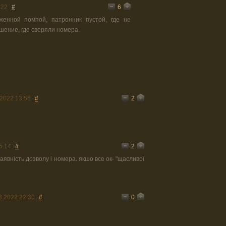
6
:22
#
енной помпой, патронник пустой, где не
шение, где сверяли номера.
2
.2022 13:56
#
2
5:14
#
аявність дозволу і номера. якшо все ок- "щасливої
0
3.2022 22:30
#