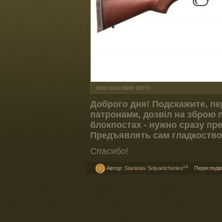
Ілюстративне фото
Доброго дня! Подскажите, п
патронами, дозвiл на зброю 
блокпостах - нужно сразу пр
Предъявлять сам гладкоство
Спасибо!
1,0
Автор:
Stanislav Solyanichenko
Переглядів