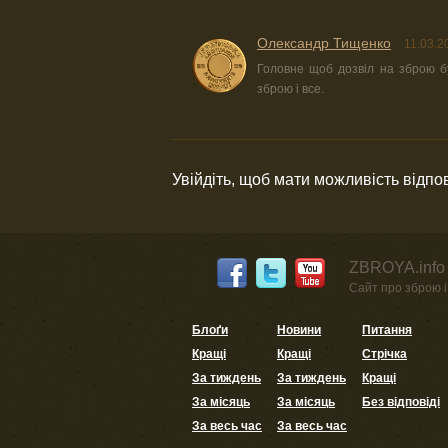
Олександр Тищенко
11.03.2
Головне щоб дозвіл на зброю бу
зброю і все.
Увійдіть, щоб мати можливість відпо
ZBROYA.info 
Сайт про зброю і 
Блоґи
Новини
Питання
Кращі
Кращі
Стрічка
За тиждень
За тиждень
Кращі
За місяць
За місяць
Без відповіді
За весь час
За весь час