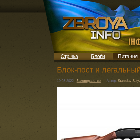
Стрічка
Блоґи
Питання
Блок-пост и легальный
10.03.2022
|
Законодавство
|
Автор:
Stanislav Sol