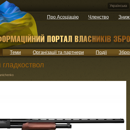
Українська
Про Асоціацію
Членство
Зниж
Теми
Організації та партнери
Події
Збро
 гладкоствол
yanichenko