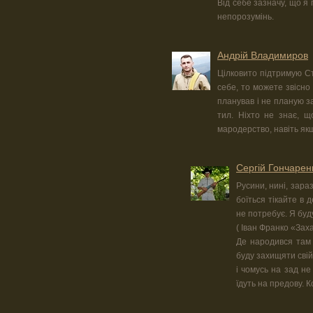
Від себе зазначу, що я
непорозумінь.
Андрій Владимиров
Цілковито підтримую Ст
себе, то можете звісно
планував і не планую за
тил. Ніхто не знає, щ
мародерство, навіть якщ
Сергій Гончарен
Русини, нині, зара
боїться тікайте в д
не потребує. Я буд
( Іван Франко «Зах
Де народився там 
буду захищяти свій
і чомусь на зад не
їдуть на предову. К