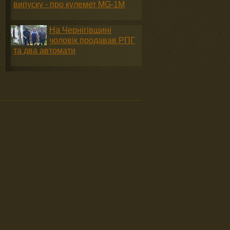
випуску - про кулемет MG-1М
На Чернігівщині
чоловік продавав РПГ
та два автомати