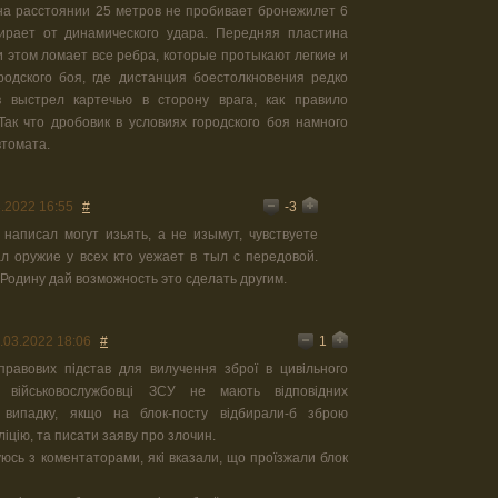
t на расстоянии 25 метров не пробивает бронежилет 6
мирает от динамического удара. Передняя пластина
и этом ломает все ребра, которые протыкают легкие и
родского боя, где дистанция боестолкновения редко
 выстрел картечью в сторону врага, как правило
 Так что дробовик в условиях городского боя намного
томата.
-3
3.2022 16:55
#
 написал могут изьять, а не изымут, чувствуете
л оружие у всех кто уежает в тыл с передовой.
одину дай возможность это сделать другим.
1
.03.2022 18:06
#
равових підстав для вилучення зброї в цивільного
 військовослужбовці ЗСУ не мають відповідних
 випадку, якщо на блок-посту відбирали-б зброю
іцію, та писати заяву про злочин.
уюсь з коментаторами, які вказали, що проїзжали блок