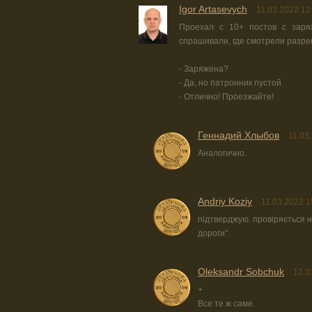
Igor Artasevych
11.03.2022 12
Проехал с 10+ постов с заряж
спрашивали, где смотрели разре
- Заряжена?
- Да, но патронник пустой.
- Отлично! Проезжайте!
Геннадий Хлыбов
11.03
Аналогично.
Andriy Koziy
11.03.2022 1
підтверджую. провіряється н
дороги".
Oleksandr Sobchuk
12.0
+
Все те ж саме.