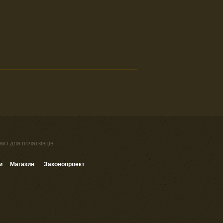
к і для початківців.
и
Магазин
Законопроект