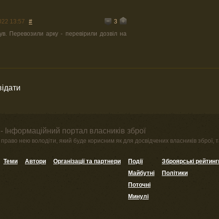
3
022 13:57
#
в. Перевозили арку - перевірили дозвіл на
відати
- Інформаційний портал власників зброї
право нею володіти, який буде корисним як для досвідчених власників зброї, та
Теми
Автори
Організації та партнери
Події
Зброярські рейтинг
Майбутні
Політики
Поточні
Минулі