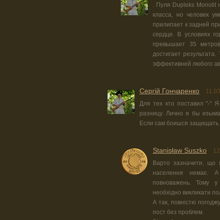
. Пуля Dupleks Monoli
класса, но человек у
прилипает к задней пр
сердце. В условиях го
превышает 35 метров
достигает результата.
эффективней любого ав
Сергій Гончаренко
11.0
Для тех кто поставил "-" Я
разницу. Лично я бы изыма
Если сам боишся защищать Р
Stanisław Suszko
12
Варто зазначити, що п
населення немає. А
повноважень. Тому у
необхідно викликати пол
А так, повністю погодж
пост без проблем.