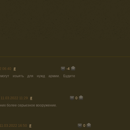
-4
2 06:40
#
 могут изьять для нужд армии. Будите
0
11.03.2022 11:29
#
у них более серьезное вооружение.
0
11.03.2022 16:50
#