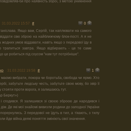
 повідомляв-би про наявність зброї, з метою уникнення
0
31.03.2022 15:57
#
аніслава. Якщо вам, Сергій, так наплювати на самого
 віддати свю зброю на найближчому блок-пості. А я не
 жодних умов віддавати, навіть якщо з передової їду в
о трапиться завтра. Якщо відбирають - це те саме
о це робиться під соусом "нам тут потрібніше".
ко
1
31.03.2022 19:58
#
з маємо вибрати, покора чи боротьба, свобода чи ярмо. Хто
ербі, забутьте людську честь, забутьте свою мову, бо звір її
у стояти проти ворога, я залишаюсь тут.
ар Беркут»)
і сгодився. Я залишився зі своєю зброєю де народився і
 дім. Де які мої знайомі вивизли родини до заподної України
 порернулись. З передової не їдуть в тил, а тікають, з тилу
оли йде війна деякі поняття змініють свої значення.