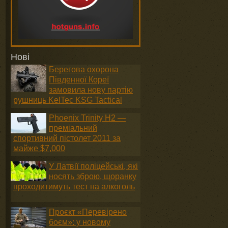
Нові
Берегова охорона
Південної Кореї
замовила нову партію
рушниць KelTec KSG Tactical
Phoenix Trinity H2 —
преміальний
спортивний пістолет 2011 за
майже $7,000
У Латвії поліцейські, які
носять зброю, щоранку
проходитимуть тест на алкоголь
Проєкт «Перевірено
боєм»: у новому