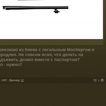
ереезжаю из Киева с легальным Мосбергом и
продлен. Не совсем ясно, что делать на
едъявить дозвiл вместе с паспортом?
л - нужно?
: 1087
,
Відповіді:
12
1