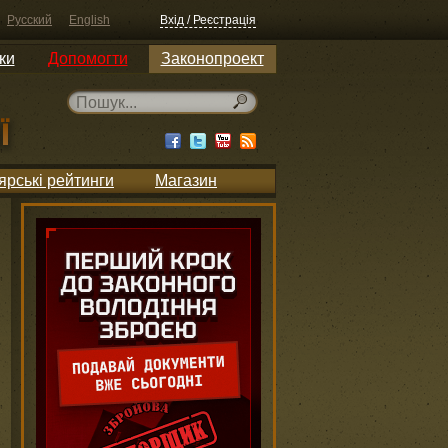
Русский
English
Вхід / Реєстрація
ки
Допомогти
Законопроект
ярські рейтинги
Магазин