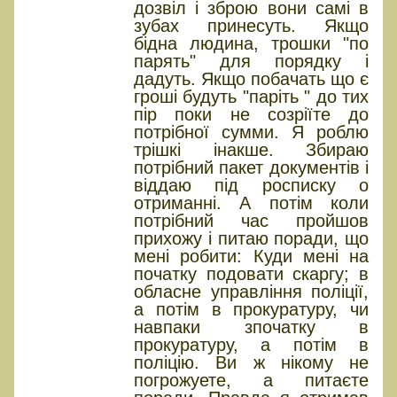
дозвіл і зброю вони самі в
зубах принесуть. Якщо
бідна людина, трошки "по
парять" для порядку і
дадуть. Якщо побачать що є
гроші будуть "паріть " до тих
пір поки не созріїте до
потрібної сумми. Я роблю
трішкі інакше. Збираю
потрібний пакет документів і
віддаю під росписку о
отриманні. А потім коли
потрібний час пройшов
прихожу і питаю поради, що
мені робити: Куди мені на
початку подовати скаргу; в
обласне управління поліції,
а потім в прокуратуру, чи
навпаки зпочатку в
прокуратуру, а потім в
поліцію. Ви ж нікому не
погрожуете, а питаєте