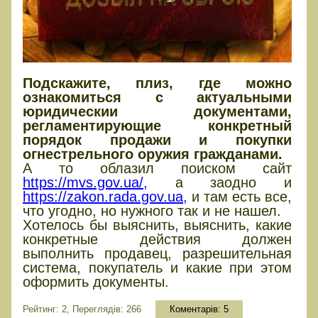
Подскажите, плиз, где можно
ознакомиться с актуальными
юридическии документами,
регламентирующие конкретный
порядок продажи и покупки
огнестрельного оружия гражданами.
А то облазил поиском сайт
https://mvs.gov.ua/,
а заодно и
https://zakon.rada.gov.ua,
и там есть все,
что угодно, но нужного так и не нашел.
Хотелось бы выяснить, выяснить, какие
конкретные действия должен
выполнить продавец, разрешительная
система, покупатель и какие при этом
оформить документы.
Рейтинг: 2, Переглядів: 266
Коментарів:
5