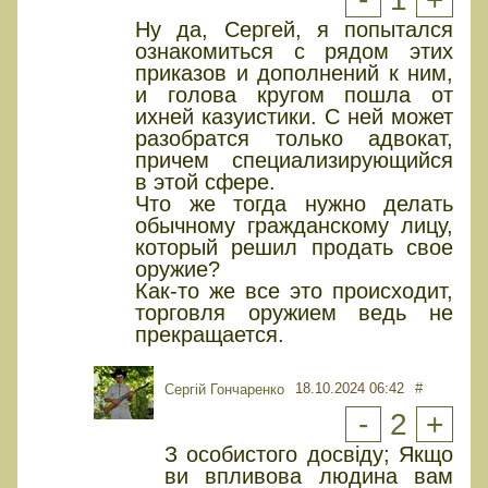
Ну да, Сергей, я попытался
ознакомиться с рядом этих
приказов и дополнений к ним,
и голова кругом пошла от
ихней казуистики. С ней может
разобратся только адвокат,
причем специализирующийся
в этой сфере.
Что же тогда нужно делать
обычному гражданскому лицу,
который решил продать свое
оружие?
Как-то же все это происходит,
торговля оружием ведь не
прекращается.
18.10.2024 06:42
#
Сергій Гончаренко
-
2
+
З особистого досвіду; Якщо
ви впливова людина вам