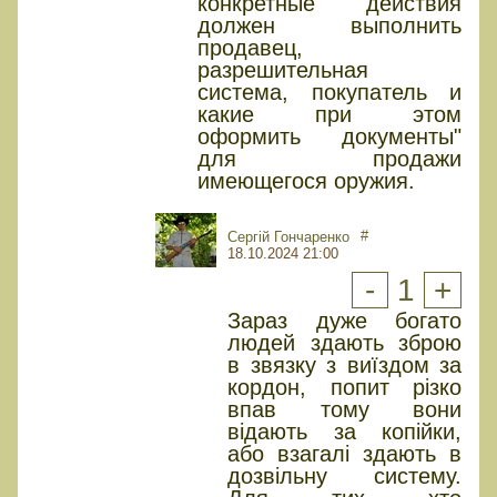
конкретные действия
должен выполнить
продавец,
разрешительная
система, покупатель и
какие при этом
оформить документы"
для продажи
имеющегося оружия.
#
Сергій Гончаренко
18.10.2024 21:00
-
1
+
Зараз дуже богато
людей здають зброю
в звязку з виїздом за
кордон, попит різко
впав тому вони
відають за копійки,
або взагалі здають в
дозвільну систему.