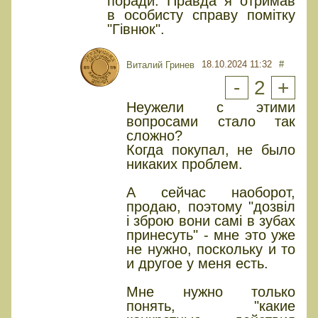
поради. Правда я отримав
в особисту справу помітку
"Гівнюк".
18.10.2024 11:32
#
Виталий Гринев
-
2
+
Неужели с этими
вопросами стало так
сложно?
Когда покупал, не было
никаких проблем.
А сейчас наоборот,
продаю, поэтому "дозвіл
і зброю вони самі в зубах
принесуть" - мне это уже
не нужно, поскольку и то
и другое у меня есть.
Мне нужно только
понять, "какие