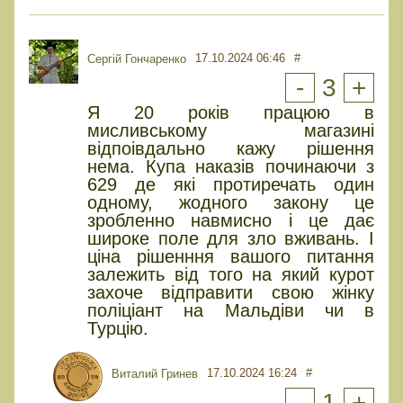
17.10.2024 06:46
#
Сергій Гончаренко
-
3
+
Я 20 років працюю в
мисливському магазині
відпоівдально кажу рішення
нема. Купа наказів починаючи з
629 де які протиречать один
одному, жодного закону це
зробленно навмисно і це дає
широке поле для зло вживань. І
ціна рішенння вашого питання
залежить від того на який курот
захоче відправити свою жінку
поліціант на Мальдіви чи в
Турцію.
17.10.2024 16:24
#
Виталий Гринев
-
1
+