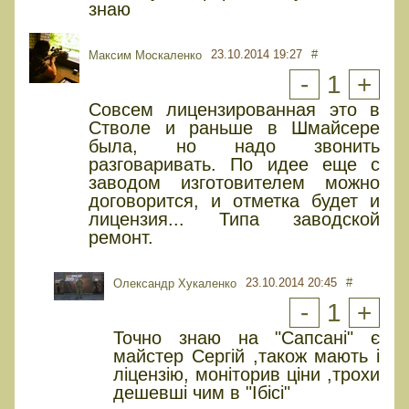
знаю
23.10.2014 19:27
#
Максим Москаленко
-
1
+
Совсем лицензированная это в
Стволе и раньше в Шмайсере
была, но надо звонить
разговаривать. По идее еще с
заводом изготовителем можно
договорится, и отметка будет и
лицензия... Типа заводской
ремонт.
23.10.2014 20:45
#
Олександр Хукаленко
-
1
+
Точно знаю на "Сапсані" є
майстер Сергій ,також мають і
ліцензію, моніторив ціни ,трохи
дешевші чим в "Ібісі"