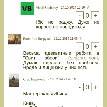
24.10.2014 13:39
#
Vitalii Bashtovyi
-
0
+
Ібіс не раджу. Дуже не
корректно поводяться.
25.10.2014 21:06
#
Валентин Безрукий
-
0
+
Весьма адекватные ребята в
"Свит зброи" (
svitzbroi.com
.
Думаю сделают без проблем.
Вроде и лицензии у них есть.
27.10.2014 21:40
#
Стас Маргулис
-
0
+
Мастерская «Ибис»
Киев,