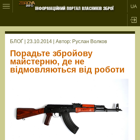
БЛОҐ | 23.10.2014 |
Автор:
Руслан Волков
Порадьте збройову
майстерню, де не
відмовляються від роботи