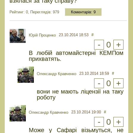
взялася за таку справу?
Рейтинг: 0, Переглядів: 979
Коментарів:
9
23.10.2014 18:53
#
Юрiй Проценко
-
0
+
В любій автомайстерні КЕМПом
прихватять.
23.10.2014 18:59
#
Олександр Кравченко
-
0
+
вони не мають ліцензії на таку
роботу
23.10.2014 19:00
#
Олександр Кравченко
-
0
+
Може у Сафарі візьмуться, не