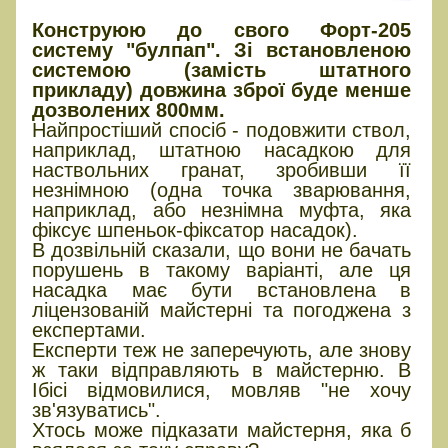
Конструюю до свого Форт-205
систему "булпап". Зі встановленою
системою (замість штатного
прикладу) довжина зброї буде менше
дозволених 800мм.
Найпростіший спосіб - подовжити ствол,
наприклад, штатною насадкою для
наствольних гранат, зробивши її
незнімною (одна точка зварювання,
наприклад, або незнімна муфта, яка
фіксує шпеньок-фіксатор насадок).
В дозвільній сказали, що вони не бачать
порушень в такому варіанті, але ця
насадка має бути встановлена в
ліцензованій майстерні та погоджена з
експертами.
Експерти теж не заперечують, але знову
ж таки відправляють в майстерню. В
Ібісі відмовилися, мовляв "не хочу
зв'язуватись".
Хтось може підказати майстерня, яка б