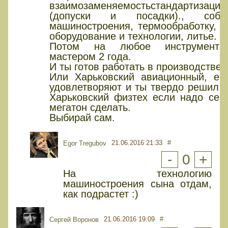
взаимозаменяемостьстандартизацию
(допуски и посадки)., собст
машиностроения, термообработку, п
оборудование и технологии, литье.
Потом на любое инструментал
мастером 2 года.
И ты готов работать в производстве 
Или Харьковский авиационный, есл
удовлетворяют и ты твердо решил сд
Харьковский физтех если надо сер
мегатон сделать.
Выбирай сам.
21.06.2016 21:33
#
Egor Tregubov
-
0
+
На технологию
машиностроения сына отдам,
как подрастет :)
21.06.2016 19:09
#
Сергей Воронов