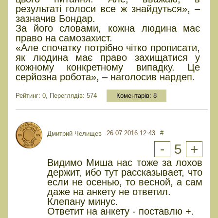
результаті голоси все ж знайдуться», –
зазначив Бондар.
За його словами, кожна людина має
право на самозахист.
«Але спочатку потрібно чітко прописати,
як людина має право захищатися у
кожному конкретному випадку. Це
серйозна робота», – наголосив нардеп.
Рейтинг: 0, Переглядів: 574
Коментарів:
8
26.07.2016 12:43
#
Дмитрий Челищев
-
5
+
Видимо Миша нас тоже за лохов
держит, ибо тут рассказывает, что
если не осенью, то весной, а сам
даже на анкету не ответил.
Клепану минус.
Ответит на анкету - поставлю +.