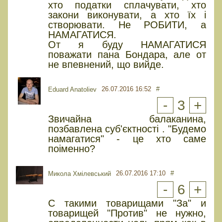
хто податки сплачувати, хто
закони виконувати, а хто їх і
створювати. Не РОБИТИ, а
НАМАГАТИСЯ.
От я буду НАМАГАТИСЯ
поважати пана Бондара, але от
не впевнений, що вийде.
26.07.2016 16:52
#
Eduard Anatoliev
-
3
+
Звичайна балаканина,
позбавлена суб'єктності . "Будемо
намагатися" - це хто саме
поіменно?
26.07.2016 17:10
#
Микола Хмілевський
-
6
+
С такими товарищами "За" и
товарищей "Против" не нужно,