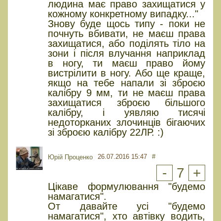
людина має право захищатися у
кожному конкретному випадку..."
Знову буде щось типу - поки не
почнуть вбивати, не маєш права
захищатися, або поділять тіло на
зони і після влучання наприклад
в ногу, ти маєш право йому
вистрілити в ногу. Або ще краще,
якщо на тебе напали зі зброєю
калібру 9 мм, ти не маєш права
захищатися зброєю більшого
калібру, і уявляю тисячі
недоторканих злочинців бігаючих
зі зброєю калібру 22ЛР. :)
26.07.2016 15:47
#
Юрiй Проценко
-
7
+
Цікаве формулювання "будемо
намагатися".
От давайте усі "будемо
намагатися", хто автівку водить,