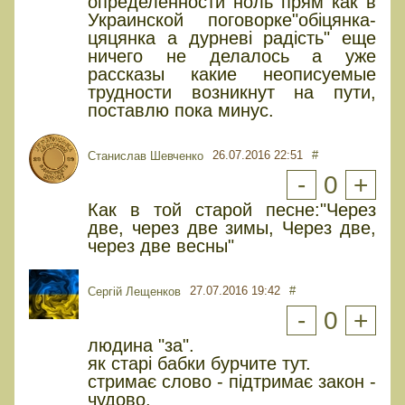
определенности ноль прям как в
Украинской поговорке"обіцянка-
цяцянка а дурневі радість" еще
ничего не делалось а уже
рассказы какие неописуемые
трудности возникнут на пути,
поставлю пока минус.
26.07.2016 22:51
#
Станислав Шевченко
-
0
+
Как в той старой песне:"Через
две, через две зимы, Через две,
через две весны"
27.07.2016 19:42
#
Сергій Лещенков
-
0
+
людина "за".
як старі бабки бурчите тут.
стримає слово - підтримає закон -
чудово.