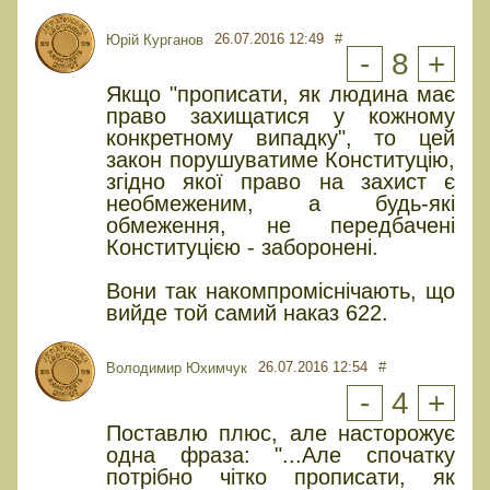
26.07.2016 12:49
#
Юрій Курганов
-
8
+
Якщо "прописати, як людина має
право захищатися у кожному
конкретному випадку", то цей
закон порушуватиме Конституцію,
згідно якої право на захист є
необмеженим, а будь-які
обмеження, не передбачені
Конституцією - заборонені.
Вони так накомпроміснічають, що
вийде той самий наказ 622.
26.07.2016 12:54
#
Володимир Юхимчук
-
4
+
Поставлю плюс, але насторожує
одна фраза: "...Але спочатку
потрібно чітко прописати, як