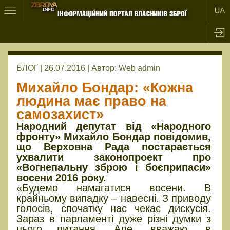
БЛОҐ | 26.07.2016 |
Автор:
Web admin
Михайло Бондар: «Кожна
людина має право на
самозахист»
Народний депутат від «Народного
фронту» Михайло Бондар повідомив,
що Верховна Рада постарається
ухвалити законопроект про
«Вогнепальну зброю і боєприпаси»
восени 2016 року.
«Будемо намагатися восени. В
крайньому випадку – навесні. З приводу
голосів, спочатку нас чекає дискусія.
Зараз в парламенті дуже різні думки з
цього питання. Але, вважаю, в