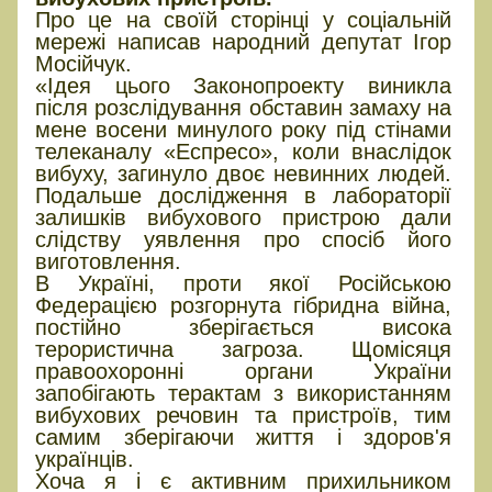
Про це на своїй сторінці у соціальній
мережі написав народний депутат Ігор
Мосійчук.
«Ідея цього Законопроекту виникла
після розслідування обставин замаху на
мене восени минулого року під стінами
телеканалу «Еспресо», коли внаслідок
вибуху, загинуло двоє невинних людей.
Подальше дослідження в лабораторії
залишків вибухового пристрою дали
слідству уявлення про спосіб його
виготовлення.
В Україні, проти якої Російською
Федерацією розгорнута гібридна війна,
постійно зберігається висока
терористична загроза. Щомісяця
правоохоронні органи України
запобігають терактам з використанням
вибухових речовин та пристроїв, тим
самим зберігаючи життя і здоров'я
українців.
Хоча я і є активним прихильником