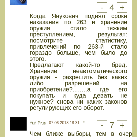
-
4
+
Когда Янукович поднял сроки
наказания по 263 и хранение
оружия стало тяжким
преступлением, результат:
посмотрите статистику,
привлечений по 263-й стало
гораздо больше, чем было до
этого.
Предлагают какой-то бред.
Хранение неавтоматического
оружия - разрешить без каких
либо разрешений на
приобретение?........а где его
покупать и куда девать не
нужное? снова ни каких законов
регулирующих его оборот.
07.06.2018 18:31
#
-
7
+
Yuri Prus
Чем ближе выборы, тем в очеред