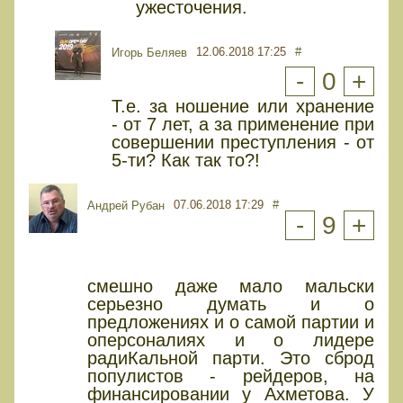
ужесточения.
12.06.2018 17:25
#
Игорь Беляев
-
0
+
Т.е. за ношение или хранение
- от 7 лет, а за применение при
совершении преступления - от
5-ти? Как так то?!
07.06.2018 17:29
#
Андрей Рубан
-
9
+
смешно даже мало мальски
серьезно думать и о
предложениях и о самой партии и
оперсоналиях и о лидере
радиКальной парти. Это сброд
популистов - рейдеров, на
финансировании у Ахметова. У