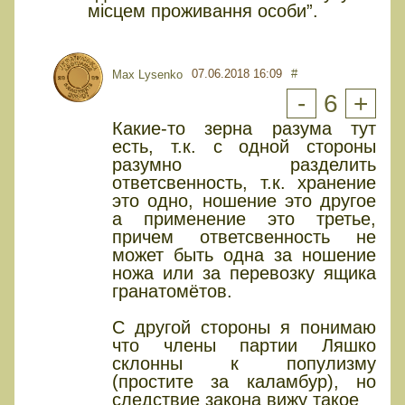
місцем проживання особи”.
07.06.2018 16:09
#
Max Lysenko
-
6
+
Какие-то зерна разума тут
есть, т.к. с одной стороны
разумно разделить
ответсвенность, т.к. хранение
это одно, ношение это другое
а применение это третье,
причем ответсвенность не
может быть одна за ношение
ножа или за перевозку ящика
гранатомётов.
С другой стороны я понимаю
что члены партии Ляшко
склонны к популизму
(простите за каламбур), но
следствие закона вижу такое