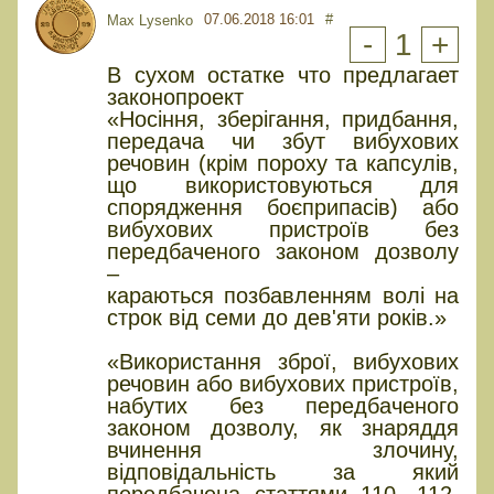
07.06.2018 16:01
#
Max Lysenko
-
1
+
В сухом остатке что предлагает
законопроект
«Носіння, зберігання, придбання,
передача чи збут вибухових
речовин (крім пороху та капсулів,
що використовуються для
спорядження боєприпасів) або
вибухових пристроїв без
передбаченого законом дозволу
–
караються позбавленням волі на
строк від семи до дев'яти років.»
«Використання зброї, вибухових
речовин або вибухових пристроїв,
набутих без передбаченого
законом дозволу, як знаряддя
вчинення злочину,
відповідальність за який