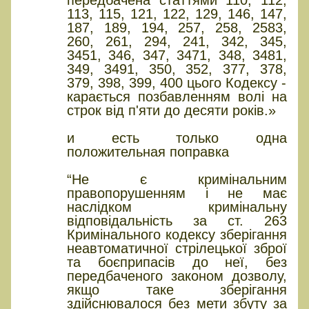
передбачена статтями 110, 112,
113, 115, 121, 122, 129, 146, 147,
187, 189, 194, 257, 258, 2583,
260, 261, 294, 241, 342, 345,
3451, 346, 347, 3471, 348, 3481,
349, 3491, 350, 352, 377, 378,
379, 398, 399, 400 цього Кодексу -
карається позбавленням волі на
строк від п'яти до десяти років.»
и есть только одна
положительная поправка
“Не є кримінальним
правопорушенням і не має
наслідком кримінальну
відповідальність за ст. 263
Кримінального кодексу зберігання
неавтоматичної стрілецької зброї
та боєприпасів до неї, без
передбаченого законом дозволу,
якщо таке зберігання
здійснювалося без мети збуту за