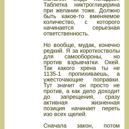
Таблетка никтроглицерина
при желании тоже. Должно
быть какое-то вменяемое
количество, с которого
начинается серьезная
ответственность.
Но вообще, мудак, конечно
редкий. Я за короткостволы
для самообороны, но
против взрывчатки. Окей.
Так какого хрена ты не
1135-1 пропихиваешь, а
ужесточающие поправки.
Тут значит он просто не
против, а как дело доходит
до запрещения, сразу
активная жизненная
позиция начинает переть
изо всех щелей.
Сначала закон, потом