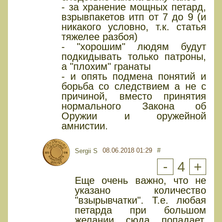
- за хранение мощных петард,
взрывпакетов итп от 7 до 9 (и
никакого условно, т.к. статья
тяжелее разбоя)
- "хорошим" людям будут
подкидывать только патроны,
а "плохим" гранаты
- и опять подмена понятий и
борьба со следствием а не с
причиной, вместо принятия
нормального Закона об
Оружии и оружейной
амнистии.
08.06.2018 01:29
#
Sergii S
-
4
+
Еще очень важно, что не
указано количество
"взырывчатки". Т.е. любая
петарда при большом
желании сюда попадает.