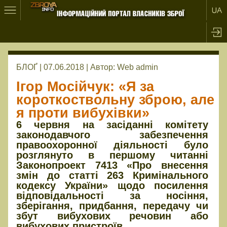
БЛОҐ | 07.06.2018 |
Автор:
Web admin
Ігор Мосійчук: «Я за
короткоствольну зброю, але
я проти вибухівки»
6 червня на засіданні комітету
законодавчого забезпечення
правоохоронної діяльності було
розглянуто в першому читанні
Законопроект 7413 «Про внесення
змін до статті 263 Кримінального
кодексу України» щодо посилення
відповідальності за носіння,
зберігання, придбання, передачу чи
збут вибухових речовин або
вибухових пристроїв.