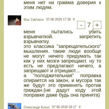
меня нет ни грамма доверия к
этим людям.
07.06.2018 17:38
#
Max Zakharov
-
7
+
меня пытались убить
взрывчаткой. запретить
взрывчатку.
это классика "запрещательского"
мышления. такие люди вообще
не могут ничего придумать так
как у них мозги запрещают. ну то
есть не предлагают ничего, а
запрещают и отрицают...
а "полоджительная" поправка
опирается на закон, и мусора так
же будут это применять против
граждан.(не дадут ходу этой
поправке даже будь она принята)
07.06.2018 18:17
#
Олександр Кукол