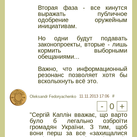
Вторая фаза - все кинутся
выражать публичное
одобрение оружейным
инициативам.
Но одни будут подавать
законопроекты, вторые - лишь
кормить выборными
обещаниями...
Важно, что информационный
резонанс позволяет хотя бы
всколыхнуть всё это.
11.11.2013 17:06
#
Oleksandr Fedoryachenko
-
0
+
"Сергій Каплін вважає, що варто
було б легально озброїти
громадян України. З тим, щоб
вони перш за все «захищалися