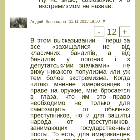
екстремизмом не назвав.
11.11.2013 19:30
#
Андрій Шаповалов
-
12
+
В этом высказывании - "перш за
все «захищалися не від
класичних бандитів, а від
бандитів у погонах і з
депутатськими значками» - не
вижу никакого популизма или уж
тем более экстремизма. Когда
читаю мнение американцев о
праве на оружие, мне бросается
в глаза, что им это право
необходимо не только для
самозащиты от обычных
преступников, но и для защиты
народа от преступников,
занимающих государственные
посты. То есть, для американцев