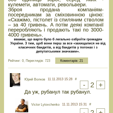
кулемети, автомати, револьвери.
Зброя продана компаніям-
посередникам за сміховинною ціною:
«Скажімо, пістолет із спиляним стволом
– за 40 гривень. А потім деякі компанії
переробляють і продають такі по 3000-
4000 гривень».
вважає, що варто було б легально озброїти громадян
України. З тим, щоб вони перш за все «захищалися не від
класичних бандитів, а від бандитів у погонах і з
депутатськими значками».
Рейтинг: 0, Переглядів: 723
Коментарів:
21
11.11.2013 15:28
#
Юрий Волков
-
2
+
Да уж, рубанул так рубанул.
11.11.2013 15:31
#
Victor Lytovchenko
-
2
+