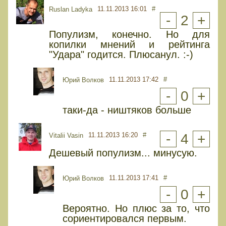
11.11.2013 16:01
#
Ruslan Ladyka
-
2
+
Популизм, конечно. Но для
копилки мнений и рейтинга
"Удара" годится. Плюсанул. :-)
11.11.2013 17:42
#
Юрий Волков
-
0
+
таки-да - ништяков больше
11.11.2013 16:20
#
-
4
+
Vitalii Vasin
Дешевый популизм... минусую.
11.11.2013 17:41
#
Юрий Волков
-
0
+
Вероятно. Но плюс за то, что
сориентировался первым.