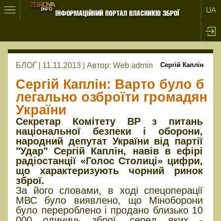
БЛОҐ | 11.11.2013 |
Автор:
Web admin
Сергій Каплін
Сергій Каплін: Варто було б
легально озброїти громадян
України
Секретар Комітету ВР з питань
національної безпеки і оборони,
народний депутат України від партії
"Удар" Сергій Каплін, навів в ефірі
радіостанції «Голос Столиці» цифри,
що характеризують чорний ринок
зброї.
За його словами, в ході спецоперації
МВС було виявлено, що Міноборони
було перероблено і продано близько 10
000 одиниць зброї, серед яких -