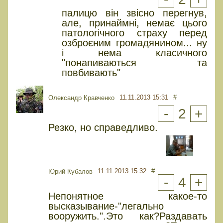
палицю він звісно перегнув,
але, принаймні, немає цього
патологічного страху перед
озброєним громадянином... ну
і нема класичного
"понапиваються та
повбивають"
11.11.2013 15:31
#
Олександр Кравченко
-
2
+
Резко, но справедливо.
11.11.2013 15:32
#
Юрий Кубалов
-
4
+
Непонятное какое-то
высказывание-"легально
вооружить.".Это как?Раздавать