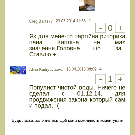
23.03.2014 11:53
#
Oleg Balitsky
-
0
+
Як для мене-то партійна риторика
пана Капліна не має
значення.Головне що "за".
Ставлю +.
16.04.2015 08:09
#
Alina Kudryavtseva
-
1
+
Популист чистой воды. Ничего не
сделал с 01.12.14. для
продвижения закона который сам
и подал. :(
Будь ласка, залогіньтесь щоб мати можливість коментувати