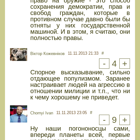
право на оружие - это способ
сохранения демократии, прав и
свобод граждан, которые в
противном случае давно были бы
отняты у них государственной
машиной. И в этом, я считаю, они
полностью правы.
11.11.2013 21:33
#
Віктор Кожевніков
-
4
+
Спорное высказывание, сильно
отдающее популизмом. Заранее
настраивает людей на агрессию в
отношении милиции и т.п., что ни
к чему хорошему не приведет.
11.11.2013 23:05
#
Chornyi Ivan
-
9
+
Ну наши погононосцы сами,
впереди планеты всей, первые