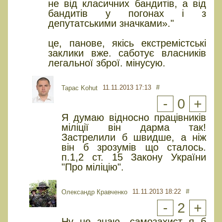
не від класичних бандитів, а від
бандитів у погонах і з
депутатськими значками»."
це, панове, якісь екстремістські
заклики вже. саботує власників
легальної зброї. мінусую.
11.11.2013 17:13
#
Tapac Kohut
-
0
+
Я думаю відносно працівників
міліції він дарма так!
Застрелили б швидше, а ніж
він б зрозумів що сталось.
п.1,2 ст. 15 Закону України
"Про міліцію".
11.11.2013 18:22
#
Олександр Кравченко
-
2
+
Ну не знаю, самозахист я б