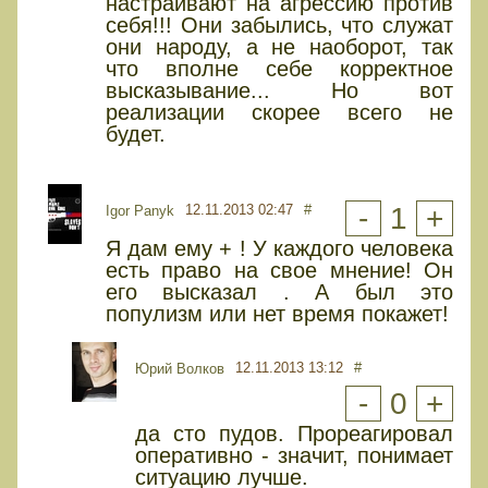
настраивают на агрессию против
себя!!! Они забылись, что служат
они народу, а не наоборот, так
что вполне себе корректное
высказывание... Но вот
реализации скорее всего не
будет.
12.11.2013 02:47
#
-
1
+
Igor Panyk
Я дам ему + ! У каждого человека
есть право на свое мнение! Он
его высказал . А был это
популизм или нет время покажет!
12.11.2013 13:12
#
Юрий Волков
-
0
+
да сто пудов. Прореагировал
оперативно - значит, понимает
ситуацию лучше.