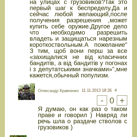
на улицах с грузовиков?Так это
первый шаг к беспределу.Да и
сейчас любой желающий,после
получения разрешения ,может
купить себе оружие.Другое дело
что необходимо разрешить
владеть и защищаться нарезным
короткоствольным.А пожелание"
З тим, щоб вони перш за все
«захищалися не від класичних
бандитів, а від бандитів у погонах
і з депутатськими значками»",мне
кажется,обычный популизм.
11.11.2013 18:26
#
Олександр Кравченко
-
0
+
Я думаю, он как раз о таком
праве и говорил ) Навряд ли
речь шла о раздаче стволов с
грузовиков )