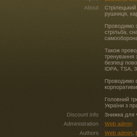
About
Стрілецький
рушниця, кар
Проводимо з
стрільба, сн
самооборон
Також провод
тренування 
безпеці пов
IDPA, TSA, 
Проводимо с
корпоративи
Головний тр
України з пр
Discount info
Знижка для ч
Administration
Web admin
Authors
Web admin
,