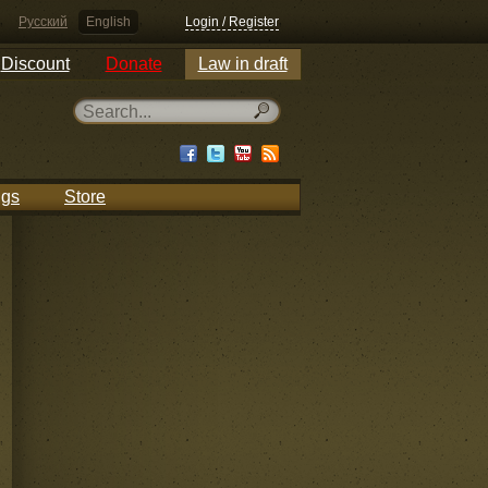
Русский
English
Login / Register
Discount
Donate
Law in draft
ngs
Store