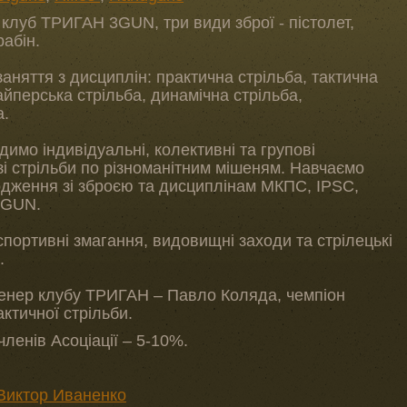
 клуб ТРИГАН 3GUN, три види зброї - пістолет,
абін.
аняття з дисциплін: практична стрільба, тактична
айперська стрільба, динамічна стрільба,
а.
имо індивідуальні, колективні та групові
зі стрільби по різноманітним мішеням. Навчаємо
одження зі зброєю та дисциплінам МКПС, IPSC,
3GUN.
портивні змагання, видовищні заходи та стрілецькі
.
енер клубу ТРИГАН – Павло Коляда, чемпіон
актичної стрільби.
ленів Асоціації – 5-10%.
Виктор Иваненко