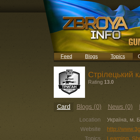
Feed
Blogs
Topics
Стрілецький 
Rating
13.0
Card
Blogs (0)
News (0)
Location
Україна, м. 
Website
http://www.3
Topics
Learning
,
Sh