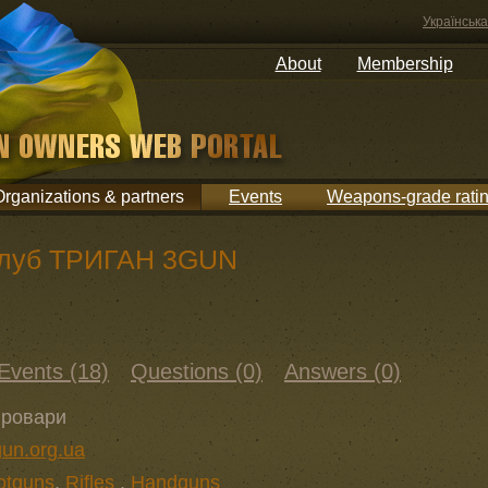
Українська
About
Membership
Organizations & partners
Events
Weapons-grade rati
клуб ТРИГАН 3GUN
Events (18)
Questions (0)
Answers (0)
Бровари
gun.org.ua
otguns
,
Rifles
,
Handguns