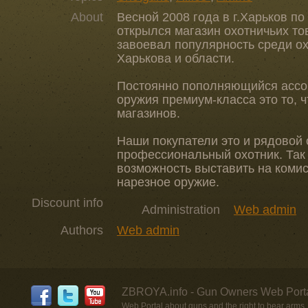
About
Весной 2008 года в г.Харьков п
открылся магазин охотничьих то
завоевал популярность среди о
Харькова и области.
Постоянно пополняющийся ассор
оружия премиум-класса это то, ч
магазинов.
Наши покупатели это и рядовой 
профессиональный охотник. Так 
возможность выставить на коми
нарезное оружие.
Discount info
Administration
Web admin
Authors
Web admin
ZBROYA.info - Gun Owners Web Porta
Web Portal about guns and the right to bear arms,