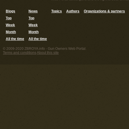
Blogs
News
Topics
Authors
Organizations & partners
Top
Top
Week
Week
Month
Month
All the time
All the time
© 2009-2020 ZBROYA.info - Gun Owners Web Portal.
Terms and conditions
About this site