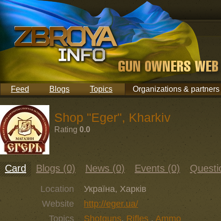
Feed
Blogs
Topics
Organizations & partners
Shop "Eger", Kharkiv
Rating
0.0
Card
Blogs (0)
News (0)
Events (0)
Questi
Location
Україна, Харків
Website
http://eger.ua/
Topics
Shotguns
,
Rifles
,
Ammo