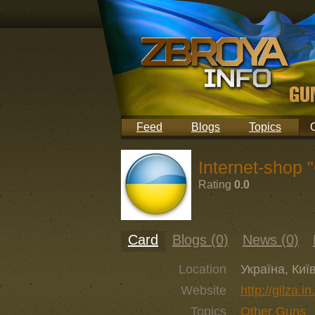
Feed
Blogs
Topics
Internet-shop "
Rating
0.0
Card
Blogs (0)
News (0)
Location
Україна, Киї
Website
http://gilza.in
Topics
Other Guns