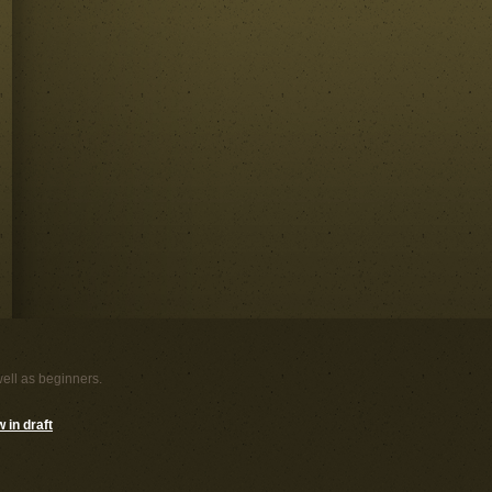
well as beginners.
 in draft