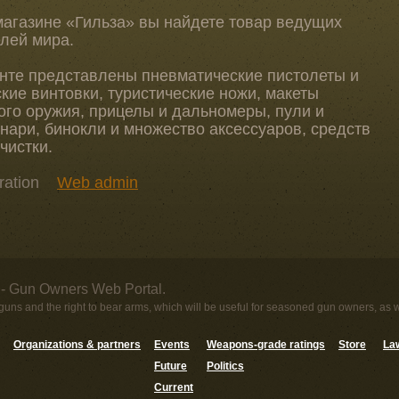
магазине «Гильза» вы найдете товар ведущих
лей мира.
нте представлены пневматические пистолеты и
кие винтовки, туристические ножи, макеты
ого оружия, прицелы и дальномеры, пули и
нари, бинокли и множество аксессуаров, средств
чистки.
ration
Web admin
- Gun Owners Web Portal.
uns and the right to bear arms, which will be useful for seasoned gun owners, as 
Organizations & partners
Events
Weapons-grade ratings
Store
Law
Future
Politics
Current