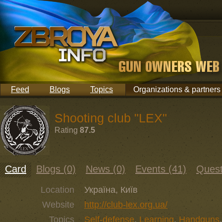
Feed
Blogs
Topics
Organizations & partners
Shooting club "LEX"
Rating
87.5
Card
Blogs (0)
News (0)
Events (41)
Quest
Location
Україна, Київ
Website
http://club-lex.org.ua/
Topics
Self-defense
,
Learning
,
Handguns