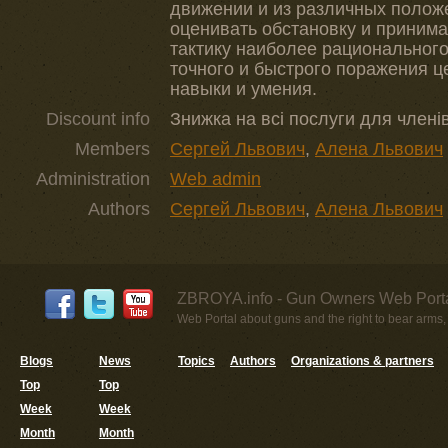
движении и из различных полож
оценивать обстановку и приним
тактику наиболее рациональног
точного и быстрого поражения ц
навыки и умения.
Discount info
Знижка на всі послуги для членів
Members
Сергей Львович
,
Алена Львович
Administration
Web admin
Authors
Сергей Львович
,
Алена Львович
ZBROYA.info - Gun Owners Web Porta
Web Portal about guns and the right to bear arms,
Blogs
News
Topics
Authors
Organizations & partners
Top
Top
Week
Week
Month
Month