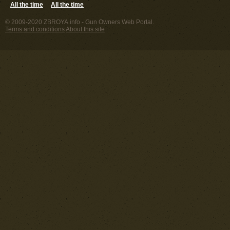
All the time
All the time
© 2009-2020 ZBROYA.info - Gun Owners Web Portal.
Terms and conditions
About this site