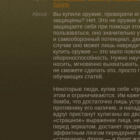
Sports
About
Вы купили оружие, проверили ег
защищены? Нет. Это не оружие 
защищаете себя при помощи это
пользоваться, оно значительно
и самооборонный потенциал, де
случае оно может лишь навредит
купить оружие — это мало повли
обороноспособность. Нужно науч
носить, мгновенно выхватывать,
не сможете сделать это, просто 
обучающих статей.
Некоторые люди, купив себе «тр
этом и ограничиваются. Им кажет
бомба, что достаточно лишь ус
противнику его наличие, и напа
вдруг пристанут хулиганы во дво
«страшное» выражение лица, не
перед зеркалом, достанет предме
эффектным лязгом передернет з
«страшную» фразу — и будет жда