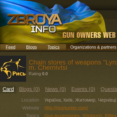
Feed
Blogs
Topics
Organizations & partners
Chain stores of weapons "Lynx
m. Chernivtsi
Rating
0.0
Card
Blogs (0)
News (0)
Events (0)
Questi
Location
Україна, Київ, Житомир, Чернівці
Website
http://risshunter.com/
Topics
Gun Accessories
,
Shotguns
,
Rifle