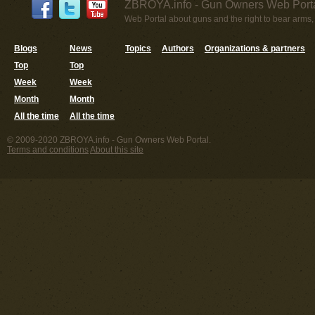
ZBROYA.info - Gun Owners Web Porta
Web Portal about guns and the right to bear arms,
Blogs
News
Topics
Authors
Organizations & partners
Top
Top
Week
Week
Month
Month
All the time
All the time
© 2009-2020 ZBROYA.info - Gun Owners Web Portal.
Terms and conditions
About this site