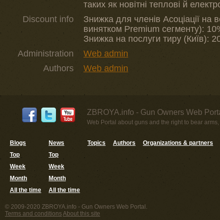
таких як новітні теплові й електр
Discount info
Знижка для членів Асоціації на в
винятком Premium сегменту): 10
Знижка на послуги тиру (Київ): 
Administration
Web admin
Authors
Web admin
ZBROYA.info - Gun Owners Web Porta
Web Portal about guns and the right to bear arms,
Blogs
News
Topics
Authors
Organizations & partners
Top
Top
Week
Week
Month
Month
All the time
All the time
© 2009-2020 ZBROYA.info - Gun Owners Web Portal.
Terms and conditions
About this site