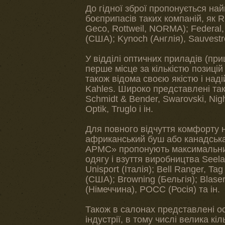
До гідної зброї пропонується н
боєприпасів таких компаній, як 
Geco, Rottweil, NORMA); Federal,
(США); Kynoch (Англія), Sauvestr
У відділі оптичних приладів (приц
перше місце за кількістю позицій
також відома своєю якістю і наді
Kahles. Широко представлені такі
Schmidt & Bender, Swarovski, Nig
Optik, Truglo і ін.
Для повного відчуття комфорту н
африканський буш або канадська
АРМС» пропонують максимальни
одягу і взуття виробництва Seelan
Unisport (Італія); Bell Ranger, Tag
(США); Browning (Бельгія); Blaser
(Німеччина), РОСС (Росія) та ін.
Також в салонах представлені о
індустрії, в тому числі велика кі