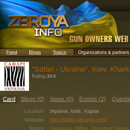
Feed
Blogs
Topics
Organizations & partners
"Safari - Ukraine", Kiev, Khar
Rating
34.0
Card
Blogs (0)
News (0)
Events (2)
Questi
Location
Україна, Київ, Харків
Website
http://safari-ukraina.com/
Topics
Shotguns
,
Rifles
,
Shooting Sports