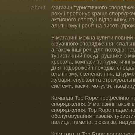
About
Магазин туристичного спорядже
року і пропонує краще споряджен
активного спорту і відпочинку, 
альпінізму і робіт на висоті (про
У магазині можна купити повний 
бівуачного спорядження: спальни
а також інші речі для походів: га
туристичний посуд, рушники з мік
кресала, компаси та туристичні к
для подорожей і походів; спеці
альпінізму, скелелазіння, штурмо
жумари, спускові та страхувальні
системи, каски, мотузки, льодору
Команда Top Rope професійно пр
спорядження. У магазині також в
спорядження. Top Rope надає по
обслуговування газових туристич
палиць, наметів, рюкзаків, надувн
Крім того, в Top Rope допоможут