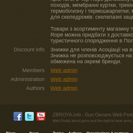
походів, мембранні куртки, трекі
термобілизну і термошкарпетки;
для скеледромів: скелелазні заце
Товари з асортименту магазину 
Rope можна придбати з доставкою
туристичного спорядження в Пол
Discount info
Знижки для членів Асоціації на в
Знижка не розповсюджується на а
обмежена на окремі бренди.
Members
Web admin
Administration
Web admin
Authors
Web admin
ZBROYA.info - Gun Owners Web Porta
Web Portal about guns and the right to bear arms,