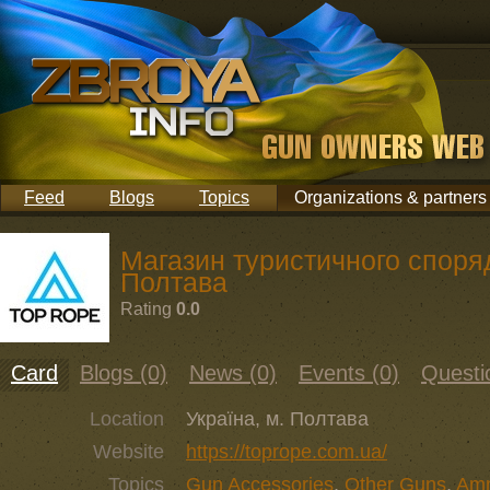
Feed
Blogs
Topics
Organizations & partners
Магазин туристичного споря
Полтава
Rating
0.0
Card
Blogs (0)
News (0)
Events (0)
Questi
Location
Україна, м. Полтава
Website
https://toprope.com.ua/
Topics
Gun Accessories
,
Other Guns
,
Am