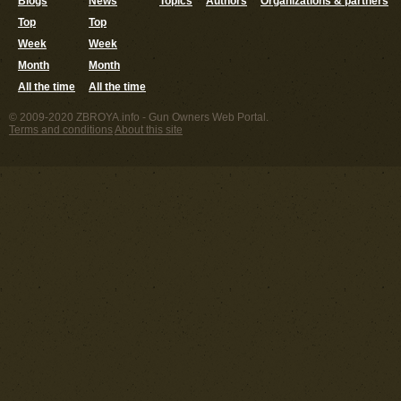
Blogs
News
Topics
Authors
Organizations & partners
Top
Top
Week
Week
Month
Month
All the time
All the time
© 2009-2020 ZBROYA.info - Gun Owners Web Portal.
Terms and conditions
About this site