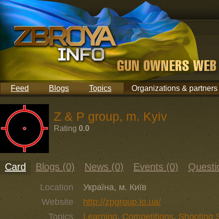
Feed
Blogs
Topics
Organizations & partners
Z & P group, m. Kyiv
Rating
0.0
Card
Blogs (0)
News (0)
Events (0)
Questi
Location
Україна, м. Київ
Website
http://zpgroup.io.ua/
Topics
Learning
,
Competitions
,
Shooting 