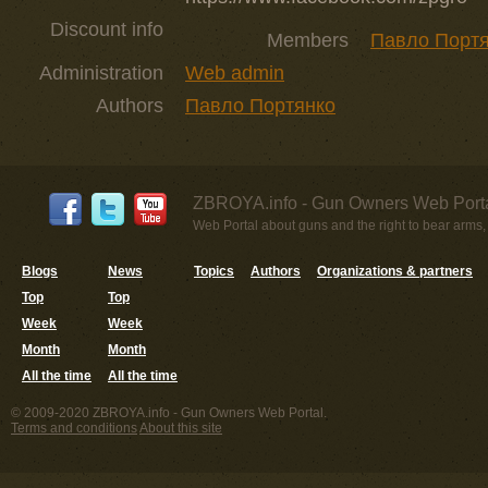
Discount info
Members
Павло Порт
Administration
Web admin
Authors
Павло Портянко
ZBROYA.info - Gun Owners Web Porta
Web Portal about guns and the right to bear arms,
Blogs
News
Topics
Authors
Organizations & partners
Top
Top
Week
Week
Month
Month
All the time
All the time
© 2009-2020 ZBROYA.info - Gun Owners Web Portal.
Terms and conditions
About this site