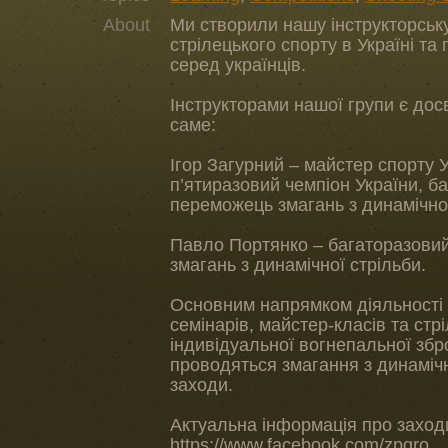
About
Ми створили нашу інструкторську
стрілецького спорту в Україні та
серед українців.
Інструкторами нашої групи є досв
саме:
Ігор Загурний – майстер спорту 
п’ятиразовий чемпіон України, б
переможець змагань з динамічної
Павло Портянко – багаторазови
змагань з динамічної стрільби.
Основним напрямком діяльності 
семінарів, майстер-класів та стр
індивідуальної вогнепальної збро
проводяться змагання з динамічно
заходи.
Актуальна інформація про заходи
https://www.facebook.com/zpgro