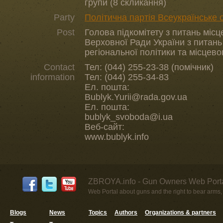
групи (8 скликання)
Party
Політична партія Всеукраїнське 
Post
Голова підкомітету з питань міс
Верховної Ради України з питань
регіональної політики та місцев
Contact
Тел: (044) 255-23-38 (помічник)
information
Тел: (044) 255-34-83
Ел. пошта:
Bublyk.Yurii@rada.gov.ua
Ел. пошта:
bublyk_svoboda@i.ua
Веб-сайт:
www.bublyk.info
ZBROYA.info - Gun Owners Web Porta
Web Portal about guns and the right to bear arms,
Blogs
News
Topics
Authors
Organizations & partners