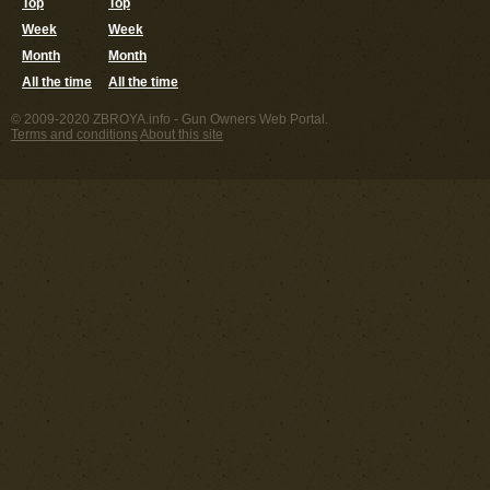
Top
Top
Week
Week
Month
Month
All the time
All the time
© 2009-2020 ZBROYA.info - Gun Owners Web Portal.
Terms and conditions
About this site