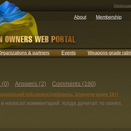
Українська
About
Membership
Organizations & partners
Events
Weapons-grade rati
 (0)
Answers (2)
Comments (190)
український військовослужбовець. Шокуюче відео 18+!
и написал комментарий. Когда дочитал то понял,