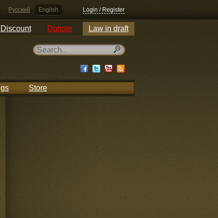
Русский
English
Login / Register
Discount
Donate
Law in draft
ngs
Store