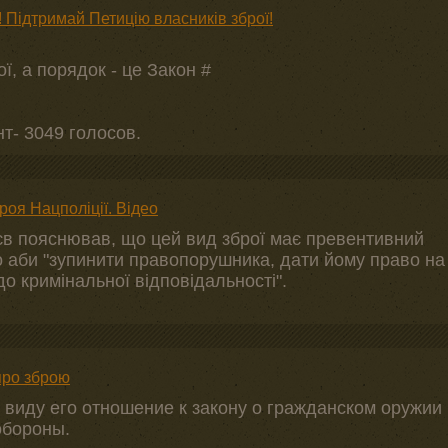
 Підтримай Петицію власників зброї!
ї, а порядок - це Закон #
т- 3049 голосов.
роя Нацполіції. Відео
зєв пояснював, що цей вид зброї має превентивний
о аби "зупинити правопорушника, дати йому право на
до кримінальної відповідальності".
про зброю
в виду его отношение к закону о гражданском оружии
обороны.