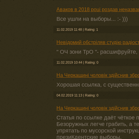
Аваков в 2018 році роздав неназв
Все ушли на выборы... :- )))
11.02.2019 11:48
|
Rating: 1
Невідомий обстріляв студію радіос
" ОЧ зони ТрО "- расшифруйте,
11.02.2019 10:44
|
Rating: 0
На Черкащині чоловік здійснив збр
Хорошая ссылка, с существен
04.02.2019 11:13
|
Rating: 0
На Черкащині чоловік здійснив збр
Статья по ссылке даёт чёткое 
Безоружных легче грабить, а т
упрятать по мусорской инструк
презиКдентские выборы.