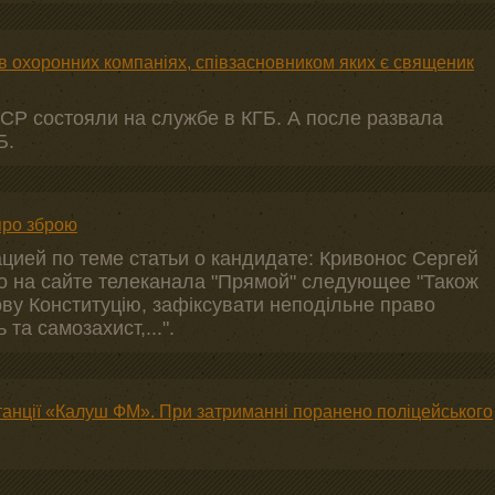
в охоронних компаніях, співзасновником яких є священик
ССР состояли на службе в КГБ. А после развала
Б.
про зброю
цией по теме статьи о кандидате: Кривонос Сергей
о на сайте телеканала "Прямой" следующее "Також
ву Конституцію, зафіксувати неподільне право
та самозахист,...".
танції «Калуш ФМ». При затриманні поранено поліцейського