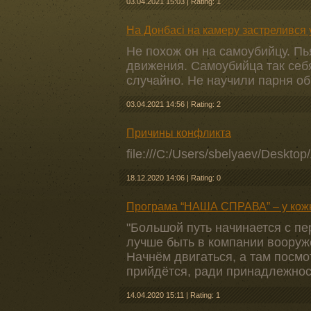
03.04.2021 15:03
|
Rating: 1
На Донбасі на камеру застрелився 
Не похож он на самоубийцу. Пь
движения. Самоубийца так себя
случайно. Не научили парня о
03.04.2021 14:56
|
Rating: 2
Причины конфликта
file:///C:/Users/sbelyaev/Deskto
18.12.2020 14:06
|
Rating: 0
Програма “НАША СПРАВА” – у кожн
"Большой путь начинается с пе
лучше быть в компании вооруж
Начнём двигаться, а там посмо
прийдётся, ради принадлежнос
14.04.2020 15:11
|
Rating: 1