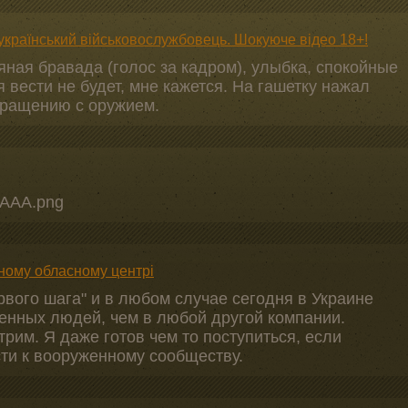
український військовослужбовець. Шокуюче відео 18+!
яная бравада (голос за кадром), улыбка, спокойные
 вести не будет, мне кажется. На гашетку нажал
бращению с оружием.
p/AAA.png
ому обласному центрі
рвого шага" и в любом случае сегодня в Украине
енных людей, чем в любой другой компании.
трим. Я даже готов чем то поступиться, если
ти к вооруженному сообществу.