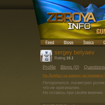
Feed
Blogs
Topics
sergey belyaev
Rating
16.1
Profile
Blogs (0)
Questions
На Донбасі на камеру застрелився 
Поторопился, посмотрел ролик 
что не оригинален.
Но остаюсь при своём мнении.