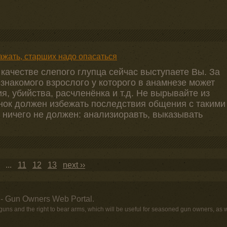
ажать, старших надо опасаться
качестве слепого глупца сейчас выступаете Вы. За
знакомого взрослого у которого в анамнезе может
, убийства, расчленёнка и т.д. Не вырывайте из
ёнок должен избежать последствия общения с такими
 ничего не должен: анализиоравть, выказывать
...
11
12
13
next ››
- Gun Owners Web Portal.
uns and the right to bear arms, which will be useful for seasoned gun owners, as 