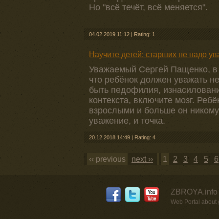
Но "всё течёт, всё меняется".
04.02.2019 11:12
|
Rating: 1
Научите детей: старших не надо ув
Уважаемый Сергей Пащенко, в 
что ребёнок должен уважать не
быть педофилия, изнасилования
контекста, включите мозг. Реб
взрослыми и больше он никому
уважение, и точка.
20.12.2018 14:49
|
Rating: 4
‹‹ previous
next ››
1
2
3
4
5
6
ZBROYA.info 
Web Portal about g