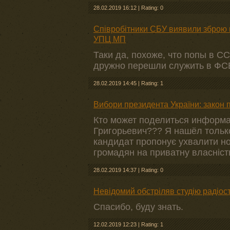
28.02.2019 16:12
|
Rating: 0
Співробітники СБУ виявили зброю 
УПЦ МП
Таки да, похоже, что попы в С
дружно перешли служить в ФС
28.02.2019 14:45
|
Rating: 1
Вибори президента України: закон 
Кто может поделиться информа
Григорьевич??? Я нашёл тольк
кандидат пропонує ухвалити но
громадян на приватну власність 
28.02.2019 14:37
|
Rating: 0
Невідомий обстріляв студію радіос
Спасибо, буду знать.
12.02.2019 12:23
|
Rating: 1