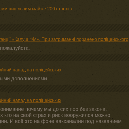
аним цивільним майже 200 стволів
танції «Калуш ФМ». При затриманні поранено поліцейського
 пожалуйста.
ойний напад на поліцейських
ными дополнениями.
ойний напад на поліцейських
понимание почему мы до сих пор без закона.
ех кто на свой страх и риск вооружился можно
ции. И всё это на фоне вакханалии под названием