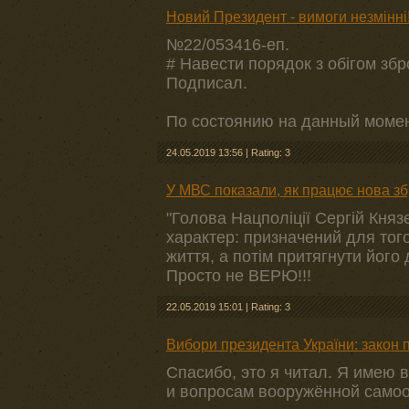
Новий Президент - вимоги незмінні!
№22/053416-еп.
# Навести порядок з обігом збро
Подписал.
По состоянию на данный момен
24.05.2019 13:56
|
Rating: 3
У МВС показали, як працює нова зб
"Голова Нацполіції Сергій Кня
характер: призначений для тог
життя, а потім притягнути його 
Просто не ВЕРЮ!!!
22.05.2019 15:01
|
Rating: 3
Вибори президента України: закон 
Спасибо, это я читал. Я имею 
и вопросам вооружённой само