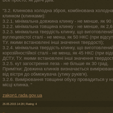
Все просто, як двічі два.
"3.2. Клинкова холодна зброя, комбінована холодна
клинком (клинками):
3.2.1. мінімальна довжина клинку - не менше, як 90
3.2.2. мінімальна товщина клинку - не менше, як 2,6
3.2.3. мінімальна твердість клинку, що виготовлений
вуглецевістої сталі - не менш, як 50 НКС (при відсу
ТУ, якими встановлені інші значення твердості);
3.2.4. мінімальна твердість клинку, що виготовлений
корозійностійкої сталі - не менш, як 45 НКС (при від
ДСТУ, ТУ, якими встановлені інші значення твердост
3.2.5. кут загострення леза - не більше як 30 град.
Примітки: Довжина клинків визначається вимірюван
від вістря до обмежувача (утику руків'я).
3.2.6. Вимірювання товщини обуху провадиться у 
місці клинка. "
zakon1.rada.gov.ua
26.05.2015 14:28
|
Rating: 4