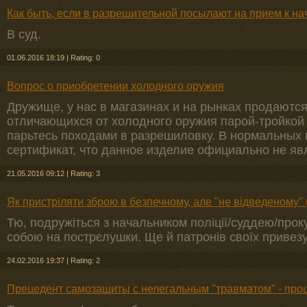
Как быть, если в разрешительной посылают на прием к на
В суд.
01.06.2016 18:19
|
Rating: 0
Вопрос о приобретении холодного оружия
Дружище, у нас в магазинах и на рынках продаютс
отличающихся от холодного оружия парой-тройкой 
парьтесь походами в разрешиловку. В нормальных
сертификат, что данное изделие официально не яв
21.05.2016 09:12
|
Rating: 3
Як пристріляти зброю в безпечному, але "не відведеному" (
Тю, подружіться з начальником поліції/суддею/проку
собою на пострєлушки. Ще й патронів своїх привезу
24.02.2016 19:37
|
Rating: 2
Прецедент самозащиты с нелегальным "травматом" - про