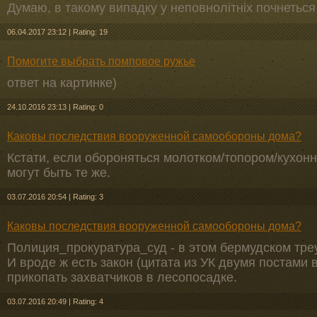
Думаю, в такому випадку у неповнолітніх почнеться 
06.04.2017 23:12
|
Rating: 19
Помогите выбрать помповое ружье
ответ на картинке)
24.10.2016 23:13
|
Rating: 0
Каковы последствия вооруженной самообороны дома?
Кстати, если обороняться молотком/топором/кухонн
могут быть те же.
03.07.2016 20:54
|
Rating: 3
Каковы последствия вооруженной самообороны дома?
Полиция_прокуратура_суд - в этом бермудском треу
И вроде ж есть закон (цитата из УК двумя постами 
прикопать захватчиков в лесопосадке.
03.07.2016 20:49
|
Rating: 4