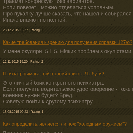
Травмат конфискуют без вариантов.
Если повезет - можно отделаться условным.
Про пукалку лучше сказать, что нашел и собиралс
Иначе впаяют по полной.
28.12.2015 15:27
|
Rating: 0
Какие требования к зрению для получения справки 127/о?
У мене окуляри -5 і -5. Ніяких проблем з окулістами.
12.11.2015 18:20
|
Rating: 2
Психіатр вимагає військовий квиток. Як бути?
Это личный бзик конкретного психиатра.
Если получать водительское удостоверение - тоже н
военник нужен будет? Бред.
Советую пойти к другому психиатру.
16.08.2015 09:23
|
Rating: 1
Как определить, является ли нож "холодным оружием"?