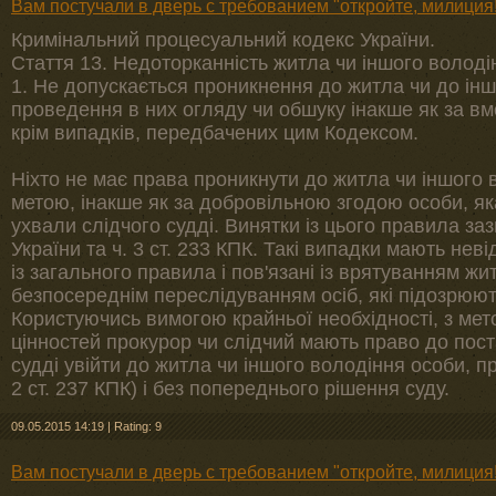
Вам постучали в дверь с требованием "откройте, милиция!
Кримінальний процесуальний кодекс України.
Стаття 13. Недоторканність житла чи іншого володі
1. Не допускається проникнення до житла чи до інш
проведення в них огляду чи обшуку інакше як за в
крім випадків, передбачених цим Кодексом.
Ніхто не має права проникнути до житла чи іншого 
метою, інакше як за добровільною згодою особи, яка
ухвали слідчого судді. Винятки із цього правила зазна
України та ч. 3 ст. 233 КПК. Такі випадки мають нев
із загального правила і пов'язані із врятуванням ж
безпосереднім переслідуванням осіб, які підозрюют
Користуючись вимогою крайньої необхідності, з ме
цінностей прокурор чи слідчий мають право до пос
судді увійти до житла чи іншого володіння особи, п
2 ст. 237 КПК) і без попереднього рішення суду.
09.05.2015 14:19
|
Rating: 9
Вам постучали в дверь с требованием "откройте, милиция!