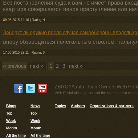
Без постановления суда к вам не имеет права входи
квартире совершается явное преступление или нач
09.05.2015 14:16
|
Rating: 4
Заберут ли оружие после случая самообороны владельца
впору обзаводиться нелегальным стволом: пальнул
17.03.2015 22:11
|
Rating: 8
‹‹ previous
next ››
1
2
3
next ››
ZBROYA.info - Gun Owners Web Porta
Web Portal about guns and the right to bear arms,
Blogs
News
Topics
Authors
Organizations & partners
Top
Top
Week
Week
Month
Month
All the time
All the time