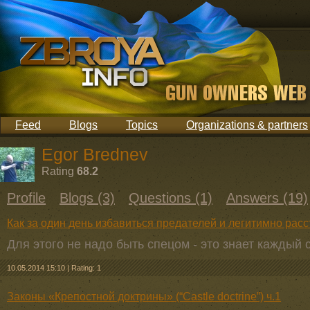
Feed
Blogs
Topics
Organizations & partners
Egor Brednev
Rating
68.2
Profile
Blogs (3)
Questions (1)
Answers (19)
Как за один день избавиться предателей и легитимно рас
Для этого не надо быть спецом - это знает каждый 
10.05.2014 15:10
|
Rating: 1
Законы «Крепостной доктрины» (“Сastle doctrine”) ч.1