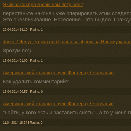
Який закон про зброю нам потрібен?
перестаньте наконец уже оперировать этим совдепо
Это обезличивание. Население - это быдло. Гражда
22.04.2014 18:10
|
Rating: 1
Jurko Zełenyj: гутірка про Право на зброю на Новому канал
Зрозуміло:)
13.04.2014 01:00
|
Rating: 1
Американский колпак (о пуле Фостера). Окончание
Как удалить комментарий?
13.04.2014 00:57
|
Rating: 0
Американский колпак (о пуле Фостера). Окончание
"найти, у кого есть и заставить снять" - а то у меня 
11.04.2014 18:24
|
Rating: 0