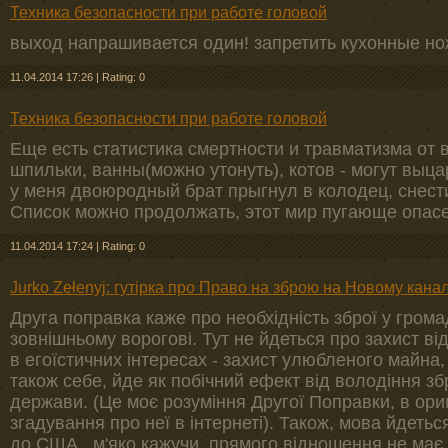
Техника безопасности при работе головой
выход напрашивается один! запретить кухонные нож
11.04.2014 17:26
|
Rating: 0
Техника безопасности при работе головой
Еще есть статистика смертности и травматизма от 
шпильки, ванны(можно утонуть), котов - могут выца
у меня двоюродный брат прыгнул в колодец, снест
Список можно продолжать, этот мир пугающе опасе
11.04.2014 17:24
|
Rating: 0
Jurko Zełenyj: гутірка про Право на зброю на Новому канал
Друга поправка каже про необхiднiсть зброї у грома
зовнiшньому вороговi. Тут не йдеться про захист вi
в егоїстичних iнтересах - захист улюбленого майна, 
також себе, йде як побiчний ефект вiд володiння зб
держави. (Це моє розумiння Другої Поправки, в оригiн
згадування про неї в iнтернетi). Також, мова йдеть
до США , м'яко кажучи, прямого вiдношення не має.