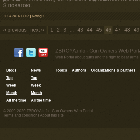
З повагою.
11.04.2014 17:02
|
Rating: 0
‹‹ previous
next ››
1
2
3
...
43
44
45
46
47
48
49
ZBROYA.info - Gun Owners Web Porta
Web Portal about guns and the right to bear arms,
Blogs
News
Topics
Authors
Organizations & partners
Top
Top
Week
Week
Month
Month
All the time
All the time
© 2009-2020 ZBROYA.info - Gun Owners Web Portal.
Terms and conditions
About this site