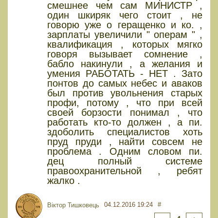
смешнее чем сам МИНИСТР ,
один шкиряк чего стоит , не
говорю уже о геращенко и ко. ,
зарплаты увеличили " операм " ,
квалификация , которых мягко
говоря вызывает сомнение ,
бабло накинули , а желания и
умения РАБОТАТЬ - НЕТ . Зато
понтов до самых небес и аваков
был против увольнения старых
профи, потому , что при всей
своей борзости понимал , что
работать кто-то должен , а пи.
здоболить специалистов хоть
пруд пруди , найти совсем не
проблема . Одним словом пи.
дец полный системе
правоохранительной , ребят
жалко .
04.12.2016 19:24
#
Віктор Тишковець