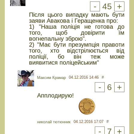
-
45
+
Після цього випадку мають бути
заяви Авакова і Геращенка про:
1) "Наша поліція не готова до
того, щоб довірити їм
вогнепальну зброю".
2) "Має бути презумпція правоти
того, хто відстрілюється від
поліції, бо він теж може
виявитися поліцейським"
04.12.2016 14:46
#
Максим Крамар
-
6
+
Апплодирую!
04.12.2016 17:07
#
николай тютюнник
-
7
+