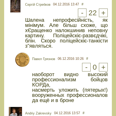
04.12.2016 13:47
#
Сергій Стребков
-
22
+
Шалена непрофесійність, як
мінімум. Але більш схоже, що
хЄращенко налокшинив неповну
картину. Поліцейскіє-развєдчікі,
блін. Скоро поліцейскіє-танкісти
з"являться.
06.12.2016 10:26
#
Павел Грязнов
-
0
+
наоборот видно высокий
профессионализм бойцов
КОРДа,
насмерть уложить (пятерых!)
вооруженных профессионалов
да ещё и в броне
04.12.2016 13:57
#
Andriy Zakrevsky