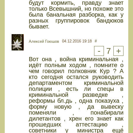
будут кормить, правду знает
только Всевышний, но похоже это
была банальная разборка, как у
разных группировок бандюков
бывает.
04.12.2016 19:18
#
Алексей Гоюшов
-
7
+
Вот она , война криминальная ,
идёт полным ходом , помните о
чем говорил полковник Кур ? А
кто сегодня остался руководить
департаментом криминальной
полиции , есть ли спецы в
криминальной разведке ,
реформы бл.дь , одна показуха ,
форму новую , да вывеску
поменяли , понабирали
дилетантов , хрен его знает как
прошедших аттестацию ,
советники у министра ещё