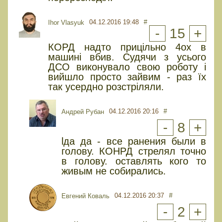
04.12.2016 19:48
#
Ihor Vlasyuk
-
15
+
КОРД надто прицільно 4ох в
машині вбив. Судячи з усього
ДСО виконувало свою роботу і
вийшло просто зайвим - раз їх
так усердно розстріляли.
04.12.2016 20:16
#
Андрей Рубан
-
8
+
lда да - все ранения были в
голову. КОНРД стрелял точно
в голову. оставлять кого то
живым не собирались.
04.12.2016 20:37
#
Евгений Коваль
-
2
+