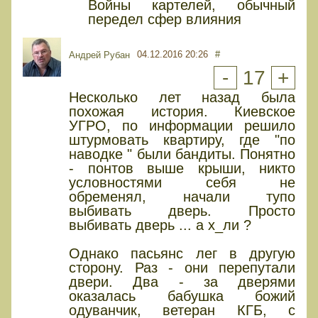
Войны картелей, обычный
передел сфер влияния
04.12.2016 20:26
#
Андрей Рубан
-
17
+
Несколько лет назад была
похожая история. Киевское
УГРО, по информации решило
штурмовать квартиру, где "по
наводке " были бандиты. Понятно
- понтов выше крыши, никто
условностями себя не
обременял, начали тупо
выбивать дверь. Просто
выбивать дверь ... а х_ли ?
Однако пасьянс лег в другую
сторону. Раз - они перепутали
двери. Два - за дверями
оказалась бабушка божий
одуванчик, ветеран КГБ, с