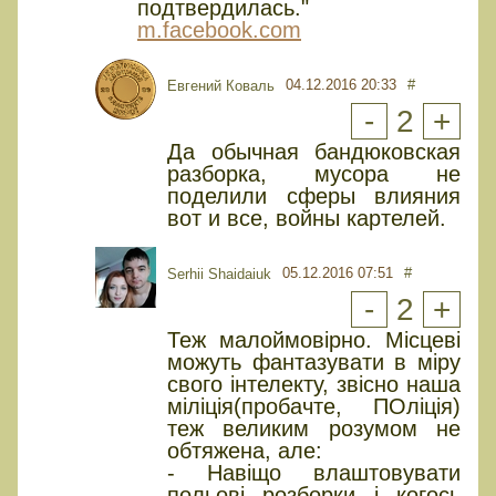
подтвердилась."
m.facebook.com
04.12.2016 20:33
#
Евгений Коваль
-
2
+
Да обычная бандюковская
разборка, мусора не
поделили сферы влияния
вот и все, войны картелей.
05.12.2016 07:51
#
Serhii Shaidaiuk
-
2
+
Теж малоймовірно. Місцеві
можуть фантазувати в міру
свого інтелекту, звісно наша
міліція(пробачте, ПОліція)
теж великим розумом не
обтяжена, але:
- Навіщо влаштовувати
польові розборки і когось