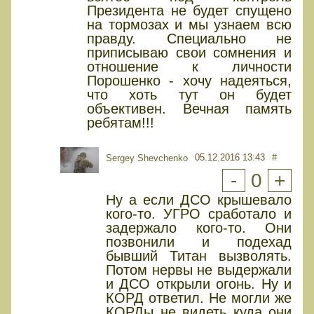
Президента не будет спущено
на тормозах и мы узнаем всю
правду. Специально не
приписываю свои сомнения и
отношение к личности
Порошенко - хочу надеяться,
что хоть тут он будет
объективен. Вечная память
ребятам!!!
05.12.2016 13:43
#
Sergey Shevchenko
-
0
+
Ну а если ДСО крышевало
кого-то. УГРО сработало и
задержало кого-то. Они
позвонили и подехад
бывший Титан вызволять.
Потом нервы не выдержали
и ДСО открыли огонь. Ну и
КОРД ответил. Не могли же
КОРДы не видеть куда они