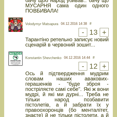
бачу щоб народ убивав.. бачу що
МУСАРНЯ сама один одного
ПОВБИВАЛА!
04.12.2016 14:38
#
Volodymyr Matsapura
-
13
+
Тарантіно ретельно записує новий
сценарій в червоний зошит...
04.12.2016 14:44
#
Konstantin Shevchenko
-
12
+
Ось й підтвердження мудрим
словам наших авакових-
герашенків - "буде зброя -
постріляєте самі себе". Які ж вони
мудрі, й які ми дурні... Треба не
тільки народ позбавити
пістолетів, а й забрати їх у
правоохоронців (бо менталітет,
знаєте) й не тільки пістолети, а й