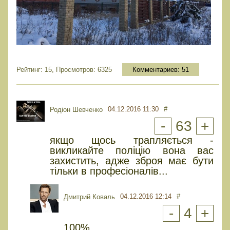
Рейтинг: 15, Просмотров: 6325
Комментариев:
51
04.12.2016 11:30
#
Родіон Шевченко
-
63
+
якщо щось трапляється -
викликайте поліцію вона вас
захистить, адже зброя має бути
тільки в професіоналів...
04.12.2016 12:14
#
Дмитрий Коваль
-
4
+
100%