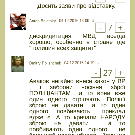
Досить заяви про відставку.
04.12.2016 14:09
#
Anton Beletsky
-
7
+
дискридитация МВД всегда
хорошо, особенно в стране где
"полиция всех защитит"
04.12.2016 14:19
#
Dmitry Polishchuk
-
27
+
Аваков негайно внеси закон у ВР
, і забоони носіння зброї
ПОЛІЦІАНТАМ.. а то вони вже
один одного стріляють. Поліції
зброю не давати.. а то один
одного повбивають.. приклад
вдже є. А то кричали НАРОДУ
зброю не давати .. а то
повбивають один одного... не