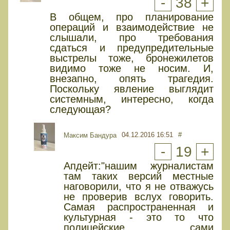
-
38
+
В общем, про планирование
операций и взаимодействие не
слышали, про требования
сдаться и предупредительные
выстрелы тоже, бронежилетов
видимо тоже не носим. И,
внезапно, опять трагедия.
Поскольку явление выглядит
системным, интересно, когда
следующая?
04.12.2016 16:51
#
Максим Бандура
-
19
+
Апдейт:"нашим журналистам
там таких версий местные
наговорили, что я не отважусь
не проверив вслух говорить.
Самая распространенная и
культурная - это то что
полицейские сами