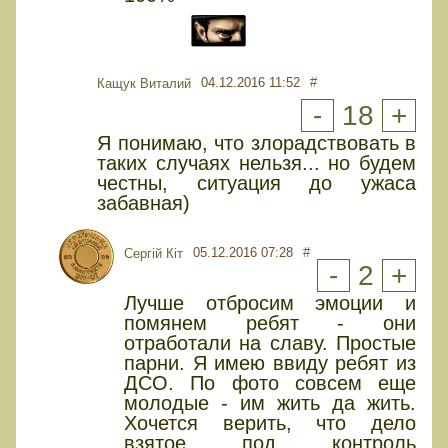
04.12.2016 11:52
#
Кащук Виталий
-
18
+
Я понимаю, что злорадствовать в
таких случаях нельзя... но будем
честны, ситуация до ужаса
забавная)
05.12.2016 07:28
#
Сергій Кіт
-
2
+
Лучше отбросим эмоции и
помянем ребят - они
отработали на славу. Простые
парни. Я имею ввиду ребят из
ДСО. По фото совсем еще
молодые - им жить да жить.
Хочется верить, что дело
взятое под контроль