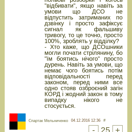
"відбивати", якщо навіть за
умови що ДСО не
відпустить затриманих по
дзвінку і просто зафіксує
сигнал як фальшиву
тривогу, то це точно, просто
100%, зроблять у відділку?
- Хто каже, що ДСОшники
могли почати стрілянину, бо
"їм боятись нічого" просто
дурень. Навіть за умови, що
немає чого боятись потім
відповідальності перед
законом, перед ними все
одно стояв озброєний загін
КОРД і жодний закон в тому
випадку нікого не
стосується.
04.12.2016 12:36
#
Спартак Мельниченко
-
25
+