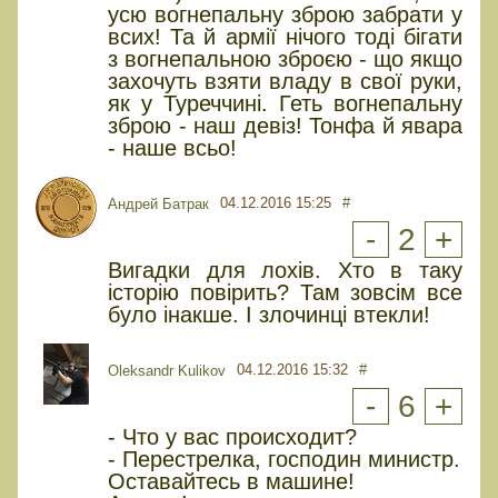
усю вогнепальну зброю забрати у
всих! Та й армії нічого тоді бігати
з вогнепальною зброєю - що якщо
захочуть взяти владу в свої руки,
як у Туреччині. Геть вогнепальну
зброю - наш девіз! Тонфа й явара
- наше всьо!
04.12.2016 15:25
#
Андрей Батрак
-
2
+
Вигадки для лохів. Хто в таку
історію повірить? Там зовсім все
було інакше. І злочинці втекли!
04.12.2016 15:32
#
Oleksandr Kulikov
-
6
+
- Что у вас происходит?
- Перестрелка, господин министр.
Оставайтесь в машине!