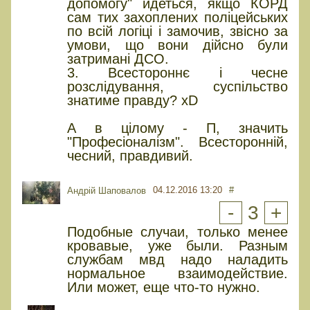
допомогу" йдеться, якщо КОРД
сам тих захоплених поліцейських
по всій логіці і замочив, звісно за
умови, що вони дійсно були
затримані ДСО.
3. Всестороннє і чесне
розслідування, суспільство
знатиме правду? xD
А в цілому - П, значить
"Професіоналізм". Всесторонній,
чесний, правдивий.
04.12.2016 13:20
#
Андрій Шаповалов
-
3
+
Подобные случаи, только менее
кровавые, уже были. Разным
службам мвд надо наладить
нормальное взаимодействие.
Или может, еще что-то нужно.