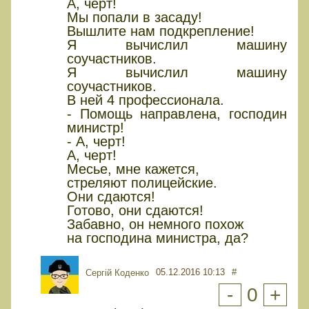
А, черт!
Мы попали в засаду!
Вышлите нам подкрепление!
Я вычислил машину
соучастников.
Я вычислил машину
соучастников.
В ней 4 профессионала.
- Помощь направлена, господин
министр!
- А, черт!
А, черт!
Месье, мне кажется,
стреляют полицейские.
Они сдаются!
Готово, они сдаются!
Забавно, он немного похож
на господина министра, да?
05.12.2016 10:13
#
Сергій Коденко
-
0
+