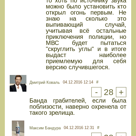
то хоть по источнику звука
можно было установить кто
открыл огонь первым. Не
знаю на сколько это
выпивающий случай,
учитывая всё остальные
приключения полиции, но
МВС будет пытаться
"скруглить углы" и в итоге
выдаст наиболее
приемлемую для себя
версию случившегося.
04.12.2016 12:14
#
Дмитрий Коваль
-
28
+
Банда грабителей, если была
поблизости, наверно охренела от
такого зрелища.
04.12.2016 12:31
#
Максим Бандура