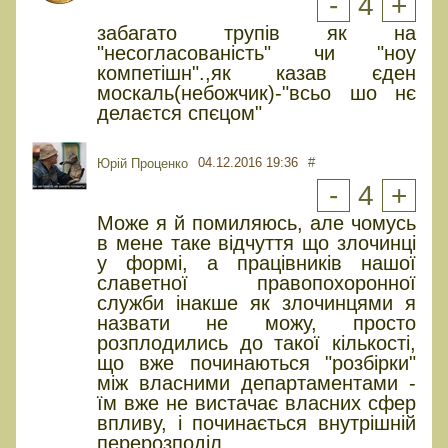
-
4
+
забагато трупів як на
"несогласованість" чи "ноу
компетішн".,як казав єден
москаль(небожчик)-"всьо шо нє
делаєтся спєцом"
04.12.2016 19:36
#
Юрiй Проценко
-
4
+
Може я й помиляюсь, але чомусь
в мене таке відчуття що злочинці
у формі, а працівників нашої
славетної правопохоронної
служби інакше як злочинцями я
назвати не можу, просто
розплодились до такої кількості,
що вже починаються "розбірки"
між власними департаментами -
їм вже не вистачає власних сфер
впливу, і починається внутрішній
перерозподіл.