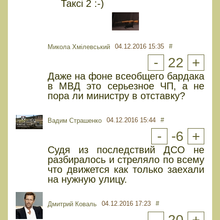
Таксі 2 :-)
04.12.2016 15:35
#
Микола Хмілевський
-
22
+
Даже на фоне всеобщего бардака
в МВД это серьезное ЧП, а не
пора ли министру в отставку?
04.12.2016 15:44
#
Вадим Страшенко
-
-6
+
Судя из последствий ДСО не
разбиралось и стреляло по всему
что движется как только заехали
на нужную улицу.
04.12.2016 17:23
#
Дмитрий Коваль
-
20
+