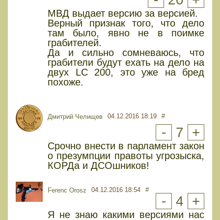
МВД выдает версию за версией.
Верный признак того, что дело
там было, явно не в поимке
грабителей.
Да и сильно сомневаюсь, что
грабители будут ехать на дело на
двух LC 200, это уже на бред
похоже.
04.12.2016 18:19
#
Дмитрий Челищев
-
7
+
Срочно внести в парламент закон
о презумпции правоты угрозыска,
КОРДа и ДСОшников!
04.12.2016 18:54
#
Ferenc Orosz
-
4
+
Я не знаю какими версиями нас