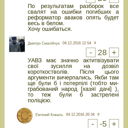
По результатам разборок все
свалят на ошибки погибших а
реформатор аваков опять будет
весь в белом.
Хочу ошибаться.
04.12.2016 12:54
#
Дмитро Смалійчук
-
28
+
УАВЗ має значно актитвізувати
свої зусилля на дозвіл
короткостволів. Після цього
аргументи вичерпались. Якби там
ще були б і потерпілі (тобто ми-
грабований народ [хазяї дачі] ),
то теж були б застрелені
поліцією.
04.12.2016 20:34
#
Евгений Коваль
-
-5
+