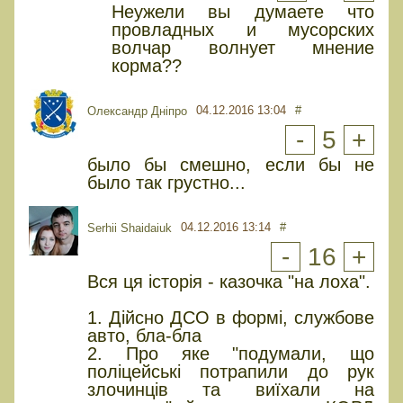
Неужели вы думаете что
провладных и мусорских
волчар волнует мнение
корма??
04.12.2016 13:04
#
Олександр Дніпро
-
5
+
было бы смешно, если бы не
было так грустно...
04.12.2016 13:14
#
Serhii Shaidaiuk
-
16
+
Вся ця історія - казочка "на лоха".
1. Дійсно ДСО в формі, службове
авто, бла-бла
2. Про яке "подумали, що
поліцейські потрапили до рук
злочинців та виїхали на