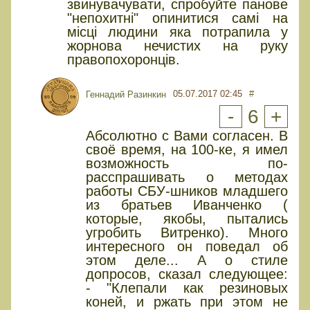
звинувачувати, спробуйте панове
"непохитні" опинитися самі на
місці людини яка потрапила у
жорнова нечистих на руку
правопохоронців.
05.07.2017 02:45
#
Геннадий Разинкин
-
6
+
Абсолютно с Вами согласен. В
своё время, на 100-ке, я имел
возможность по-
расспрашивать о методах
работы СБУ-шников младшего
из братьев Иванченко (
которые, якобы, пытались
угробить Витренко). Много
интересного он поведал об
этом деле... А о стиле
допросов, сказал следующее:
- "Клепали как резиновых
коней, и ржать при этом не