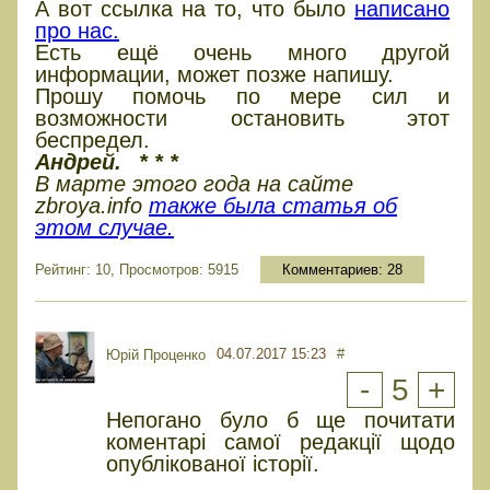
А вот ссылка на то, что было
написано
про нас.
Есть ещё очень много другой
информации, может позже напишу.
Прошу помочь по мере сил и
возможности остановить этот
беспредел.
Андрей.
* * *
В марте этого года на сайте
zbroya.info
также была статья об
этом случае.
Рейтинг: 10, Просмотров: 5915
Комментариев:
28
04.07.2017 15:23
#
Юрiй Проценко
-
5
+
Непогано було б ще почитати
коментарі самої редакції щодо
опублікованої історії.