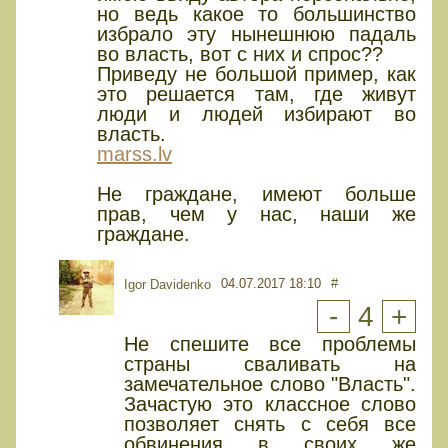
но ведь какое то большинство
избрало эту нынешнюю падаль
во власть, вот с них и спрос??
Приведу не большой пример, как
это решается там, где живут
люди и людей избирают во
власть.
marss.lv
Не граждане, имеют больше
прав, чем у нас, наши же
граждане.
04.07.2017 18:10
#
Igor Davidenko
-
4
+
Не спешите все проблемы
страны сваливать на
замечательное слово "Власть".
Зачастую это классное слово
позволяет снять с себя все
обвинения в своих же