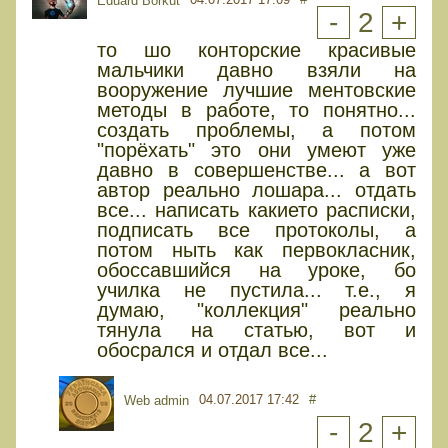
Eduard Borkut
-
2
+
то шо конторские красивые
мальчики давно взяли на
вооружение лучшие ментовские
методы в работе, то понятно...
создать проблемы, а потом
"порёхать" это они умеют уже
давно в совершенстве... а вот
автор реально лошара... отдать
все... написать какието расписки,
подписать все протоколы, а
потом ныть как первокласник,
обоссавшийся на уроке, бо
училка не пустила... т.е., я
думаю, "коллекция" реально
тянула на статью, вот и
обосрался и отдал все...
04.07.2017 17:42
#
Web admin
-
2
+