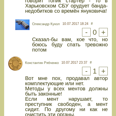
говорит топик стартер - то в
Харьковском СБУ орудует банда-
недобитков со времён януковича!
10.07.2017 18:24
#
Олександр Кукол
-
0
+
Сказал-бы вам, кое что, но
боюсь буду спать тревожно
потом
10.07.2017 23:37
#
Константин Рябченко
-
1
+
Вот мне пох, продавал автор
комплектующие или нет.
Методы у всех ментов должны
быть законные!
Если мент нарушает, то
преступник свободен, а мент
сидит. По другому ни как не
очистить эти органы.