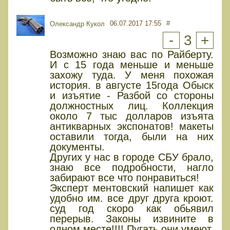
06.07.2017 17:55
#
Олександр Кукол
-
3
+
Возможно знаю вас по Райберту.
И с 15 года меньше и меньше
захожу туда. У меня похожая
история. в августе 15года Обыск
и изъятие - Разбой со стороны
должностных лиц. Коллекция
около 7 тыс долларов изъята
антикварных экспонатов! макеты
оставили тогда, были на них
документы.
Других у нас в городе СБУ брало,
знаю все подробности, нагло
забирают все что понравиться!
Эксперт ментовский напишет как
удобно им. все друг друга кроют.
суд год скоро как обьявил
перерыв. Законы извините в
одном месте!!!! Пугать они умеют.