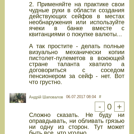
2. Применяйте на практике свои
чудные руки в области создания
действующих сейфов в местах
необнаружения или используйте
ячеки в банке вместе с
квитанциями о покупке валюты...
А так простите - делать полные
визуально механически копии
пистолет-пулеметов в воюющей
стране таланта хватило а
договориться с соседом
пенсионером за сейф - нет. Вот
что грустно.
06.07.2017 08:04
#
Андрій Шаповалов
-
0
+
Сложно сказать. Не буду ни
оправдывать, ни обливать грязью
ни одну из сторон. Тут может
быть все, что угодно.