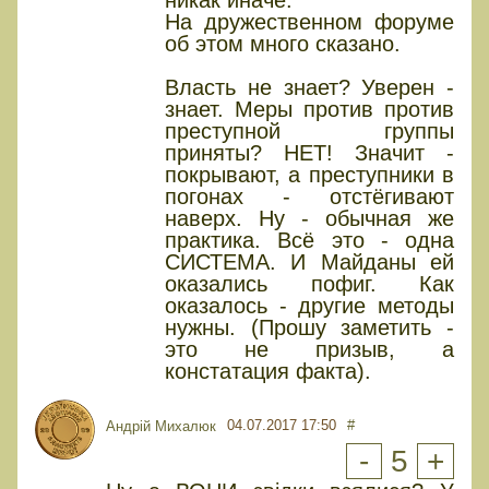
никак иначе.
На дружественном форуме
об этом много сказано.
Власть не знает? Уверен -
знает. Меры против против
преступной группы
приняты? НЕТ! Значит -
покрывают, а преступники в
погонах - отстёгивают
наверх. Ну - обычная же
практика. Всё это - одна
СИСТЕМА. И Майданы ей
оказались пофиг. Как
оказалось - другие методы
нужны. (Прошу заметить -
это не призыв, а
констатация факта).
04.07.2017 17:50
#
Андрій Михалюк
-
5
+