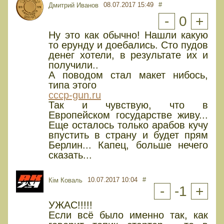
08.07.2017 15:49
#
Дмитрий Иванов
-
0
+
Ну это как обычно! Нашли какую
то ерунду и доебались. Сто пудов
денег хотели, в результате их и
получили..
А поводом стал макет нибось,
типа этого
cccp-gun.ru
Так и чувствую, что в
Европейском государстве живу...
Еще осталось только арабов кучу
впустить в страну и будет прям
Берлин... Капец, больше нечего
сказать...
10.07.2017 10:04
#
Кім Коваль
-
-1
+
УЖАС!!!!!
Если всё было именно так, как