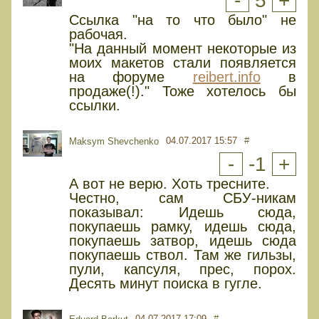
-
5
+
Ссылка "на то что было" не
рабочая.
"На данный момент некоторые из
моих макетов стали появляется
на форуме
reibert.info
в
продаже(!)." Тоже хотелось бы
ссылки.
04.07.2017 15:57
#
Maksym Shevchenko
-
-1
+
А вот не верю. Хоть тресните.
Честно, сам СБУ-никам
показывал: Идешь сюда,
покупаешь рамку, идешь сюда,
покупаешь затвор, идешь сюда
покупаешь ствол. Там же гильзы,
пули, капсуля, прес, порох.
Десять минут поиска в гугле.
04.07.2017 17:09
#