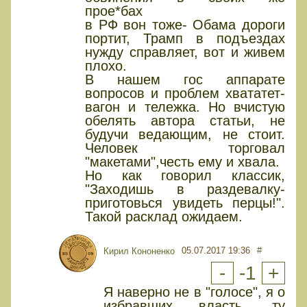
прое*бах
в РФ вон тоже- Обама дороги
портит, Трамп в подъездах
нужду справляет, вот и живем
плохо.
В нашем гос аппарате
вопросов и проблем хвататет-
вагон и тележка. Но вчистую
обелять автора статьи, не
будучи ведающим, не стоит.
Человек торговал
"макетами",честь ему и хвала.
Но как говорил классик,
"Заходишь в раздевалку-
приготовься увидеть перцы!".
Такой расклад ожидаем.
05.07.2017 19:36
#
Кирил Кононенко
-
-1
+
Я наверно не в "голосе", я о
избравших власть, ту