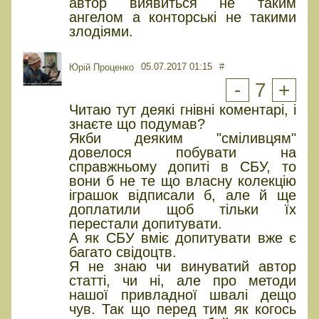
автор виявиться не таким
ангелом а конторські не такими
злодіями.
05.07.2017 01:15
#
Юрiй Проценко
-
7
+
Читаю тут деякі гнівні коментарі, і
знаєте що подумав?
Якби деяким "сміливцям"
довелося побувати на
справжньому допиті в СБУ, то
вони б не те що власну колекцію
іграшок відписали б, але й ще
доплатили щоб тільки їх
перестали допитувати.
А як СБУ вміє допитувати вже є
багато свідоцтв.
Я не знаю чи винуватий автор
статті, чи ні, але про методи
нашої привладної швалі дещо
чув. Так що перед тим як когось