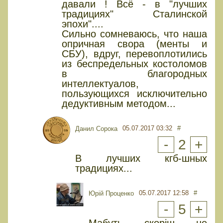
давали ! Всё - в "лучших
традициях" Сталинской
эпохи"....
Сильно сомневаюсь, что наша
опричная свора (менты и
СБУ), вдруг, перевоплотились
из беспредельных костоломов
в благородных
интеллектуалов,
пользующихся исключительно
дедуктивным методом...
05.07.2017 03:32
#
Данил Сорока
-
2
+
В лучших кгб-шных
традициях...
05.07.2017 12:58
#
Юрiй Проценко
-
5
+