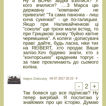
Ну а ВОНИ звідки взялися? У
кого вчилися? ....З Марса цю
державну "компанію" не
привезли! "Та сама панєнка - лиш
єнча сукенка!" - це по-галицьки.
Якщо при Наливайченкові ці
"соколи" ще трохи мали встид, то
при Грицакові знову "буйно квітне
черемшина". А колеги -дописувачі
праві: дайте, будь ласка, ніки тих
на REIBERT, хто продає Ваше
залізо.Хоч будемо знати, хто з
"конторських" краденим торгує -
за таке проклинають до сьомого
коліна.
04.07.2017 20:23
#
Vadym Zinkivskiy
-
2
+
Так боявся що все підписав? Ну
тепер вигрібай. Я поспитаю у
знайомих про цю історію. Думаю