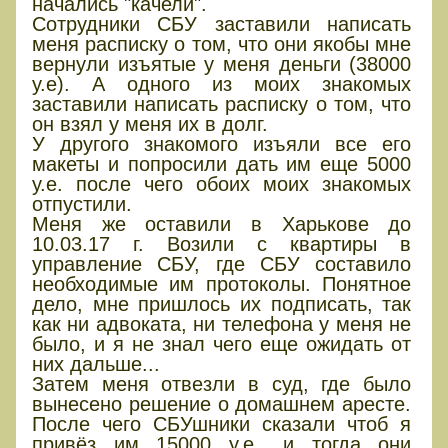
начались "качели".
Сотрудники СБУ заставили написать
меня расписку о том, что они якобы мне
вернули изъятые у меня деньги (38000
у.е). А одного из моих знакомых
заставили написать расписку о том, что
он взял у меня их в долг.
У другого знакомого изъяли все его
макеты и попросили дать им еще 5000
у.е. после чего обоих моих знакомых
отпустили.
Меня же оставили в Харькове до
10.03.17 г. Возили с квартиры в
управление СБУ, где СБУ составило
необходимые им протоколы. Понятное
дело, мне пришлось их подписать, так
как ни адвоката, ни телефона у меня не
было, и я не знал чего еще ожидать от
них дальше...
Затем меня отвезли в суд, где было
вынесено решение о домашнем аресте.
После чего СБУшники сказали чтоб я
привёз им 15000 у.е., и тогда они