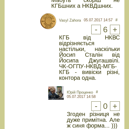
Мабуть скоріш не
КГБшних а НКВДшних.
05.07.2017 14:57
#
Vasyl Zahora
-
6
+
КГБ від НКВС
відрізняється
настільки, наскільки
Йосип Сталін від
Йосипа Джугашвілі.
ЧК-ОГПУ-НКВД-МГБ-
КГБ - вивіски різні,
контора одна.
#
Юрiй Проценко
05.07.2017 14:58
-
0
+
Згоден різниця не
дуже примітна. Але
ж синя форма... )))