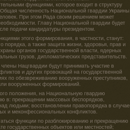
ельными функциями, которое входит в структуру
 Общая численность Национальной гвардии Украины
человек. При этом Рада своим решением может
необходимости. Главу Национальной гвардии будет
сле подачи кандидатуры президентом.
кциями этого формирования, в частности, станут:
о порядка, а также защита жизни, здоровья, прав и
охраны органов государственной власти, ядерных
альных грузов, дипломатических представительств.
, члены Нацгвардии будут принимать участие в
ликтов и других провокаций на государственной
циях по обезвреживанию вооруженных преступников,
или вооруженных формирований.
ного положения, на Национальную гвардию
ию в: прекращении массовых беспорядков,
ад людьми; восстановлении правопорядка в случае
ых и меконфессиональных конфликтов.
лагаться функции по разблокированию и прекращению
те государственных объектов или местностей;