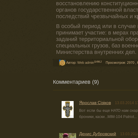
восстановлению конституционн
органов государственной влас
последствий чрезвычайных и к
В особый период или в случае
принимает участие: в мерах п
заданий территориальной обор
специальных грузов, баз военн
Министерства внутренних дел.
11498,2
Автор:
Web admin
Просмотров: 2970
,
Комментариев (9)
Ярослав Сізіков
13.03.2014 1
Вот если бы еще НАТО нам снар
броники, каски...MIM-104 Patriot...
Денис Дубровский
13.03.201