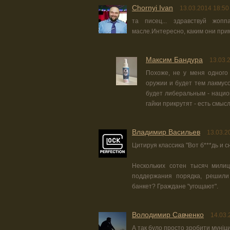
Chornyi Ivan
13.03.2014 18:50
та писец... здравствуй жоп
масле.Интересно, каким они прим
Максим Бандура
13.03.
Похоже, не у меня одного
оружии и будет тем лакмусо
будет либеральным - национ
гайки прикрутят - есть смы
Владимир Васильев
13.03.2
Цитируя классика "Вот б***дь и с
Нескольких сотен тысяч мили
поддержания порядка, решили
банкет? Граждане "угощают".
Володимир Савченко
14.03.
А так було просто зробити муніци