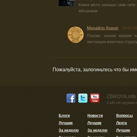
Кожне місто захищає саме себе 
військовим.
Михайло Короп
14.03.20
Похоже, нашим хероям п
люстрации властных структур
Пожалуйста, залогиньтесь что бы и
ZBROYA.info
Сайт об оружии 
Блоги
Новости
Вопросы
Лучшие
Лучшие
Лента
За неделю
За неделю
Лучшие