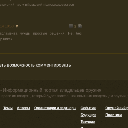
в мирний час у військовий підпорядковується
2
14 10:50
#
арламента чужды простые решения. Не, без
 никак...
меть возможность комментировать
 - Информационный портал владельцев оружия.
и праве им владеть, который будет полезен как опытным владельцам оружия,
Темы
Авторы
Организации и партнеры
События
Оружейный р
Будущие
Политики
Текущие