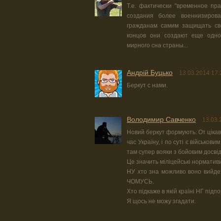
Т.е. фактически "временное пр
создания более военнизирова
гражданам самим защищать сво
концов они создают еще одно
мирного сна страны...
Андрій Буцько
13.03.2014 17:
Беркут с нами.
Володимир Савченко
13.03.
Новий беркут формують. От цікав
час Україну, і по суті є військо
там супер вояки з бойовим досві
Це значить міліцейські нормативи
НУ хто зна можливо воно вийде 
ЧОМУСЬ.
Хто підкаже в якій країні НГ під
Я щось не можу згадати.