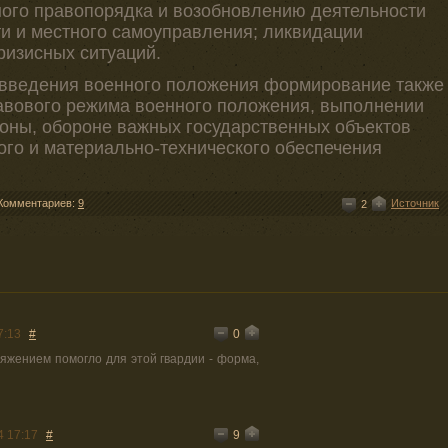
ого правопорядка и возобновлению деятельности
ти и местного самоуправления; ликвидации
ризисных ситуаций.
 введения военного положения формирование также
равового режима военного положения, выполнении
оны, обороне важных государственных объектов
ого и материально-технического обеспечения
Комментариев:
9
Источник
2
0
7:13
#
яжением помогло для этой гвардии - форма,
9
4 17:17
#