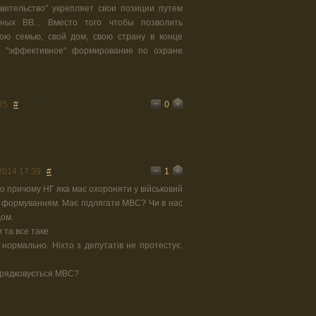
авительство" укрепляет свои позиции путем
ных ВВ... Вместо того чтобы позволить
ю семью, свой дом, свою страну в конце
 "эффективное" формирование по охране
0
25
#
1
2014 17:39
#
о причому НГ яка має охороняти у військовий
вим формуванням. Має підлягати МВС? Чи в нас
дом.
 та все таке.
нормально. Ніхто з депутатів не протестує.
порядковується МВС?