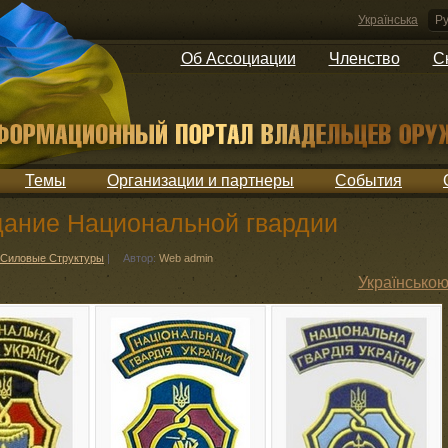
Українська
Ру
Об Ассоциации
Членство
С
Темы
Организации и партнеры
События
дание Национальной гвардии
Силовые Структуры
|
Автор:
Web admin
Українсько