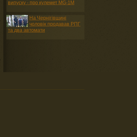
випуску - про кулемет MG-1М
На Чернігівщині
чоловік продавав РПГ
та два автомати