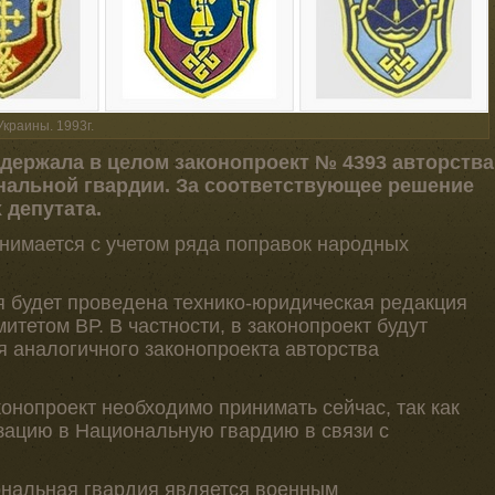
краины. 1993г.
держала в целом законопроект № 4393 авторства
нальной гвардии. За соответствующее решение
 депутата.
инимается с учетом ряда поправок народных
ия будет проведена технико-юридическая редакция
тетом ВР. В частности, в законопроект будут
 аналогичного законопроекта авторства
конопроект необходимо принимать сейчас, так как
зацию в Национальную гвардию в связи с
ональная гвардия является военным