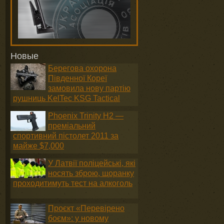
Новые
Берегова охорона
Південної Кореї
замовила нову партію
рушниць KelTec KSG Tactical
Phoenix Trinity H2 —
преміальний
спортивний пістолет 2011 за
майже $7,000
У Латвії поліцейські, які
носять зброю, щоранку
проходитимуть тест на алкоголь
Проєкт «Перевірено
боєм»: у новому