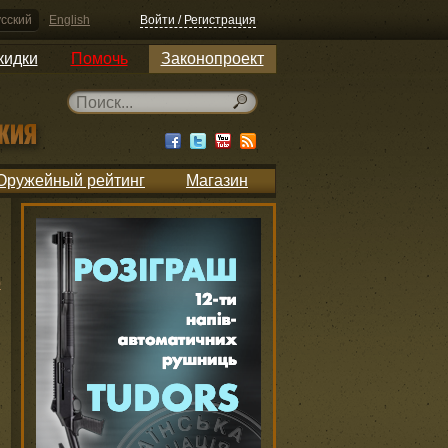
сский
English
Войти / Регистрация
кидки
Помочь
Законопроект
Оружейный рейтинг
Магазин
ю