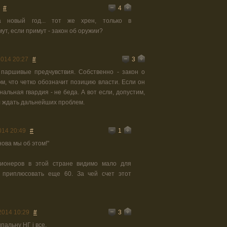
4
#
па новый год... тот же хрен, только в
ут, если примут - закон об оружии?
3
2014 20:27
#
 паршивые предчувствия. Собственно - закон о
м, что четко обозначит позицию власти. Если он
альная гвардия - не беда. А вот если, допустим,
сл ждать дальнейших проблем.
1
014 20:49
#
нова мы об этом!"
ционеров в этой стране видимо мало для
 приплюсовать еще 60. За чей счет этот
3
2014 10:29
#
пальну НГ і все.