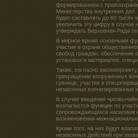
формированием с правоохранит
Министерства внутренних дел.
будет составлять до 60 тысяч 
увеличить эту цифру в случае 
утверждать Верховная Рада по
В мирное время основными фун
участие в охране общественног
свобод граждан; обеспечение 
установок и материалов, специ
Также, согласно законопроекту
прекращении вооруженных конф
границе; участие в спецопера
незаконных военизированных 
В случае введения чрезвычай
возлагаются функции по участ
сопровождающихся насилием н
возникновения межнациональн
Кроме того, на них будут воз
незаконных действий при захва