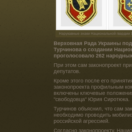
Нарукавные знаки Национальной гвардии У
Верховная Рада Украины под
Турчинова о создании Нацио
проголосовало 262 народных
При этом сам законопроект пр
депутатов.
Кроме этого после его принят
законопроекта профильным коми
включены ключевые положения
"свободовца" Юрия Сиротюка.
Турчинов объяснил, что сам за
необходимо проводить мобили
российской агрессией.
Согласно законопроекту, Наци