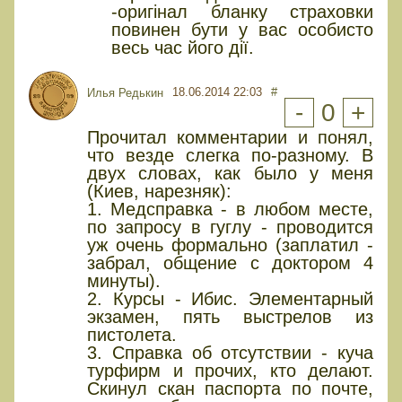
-оригінал бланку страховки
повинен бути у вас особисто
весь час його дії.
18.06.2014 22:03
#
Илья Редькин
-
0
+
Прочитал комментарии и понял,
что везде слегка по-разному. В
двух словах, как было у меня
(Киев, нарезняк):
1. Медсправка - в любом месте,
по запросу в гуглу - проводится
уж очень формально (заплатил -
забрал, общение с доктором 4
минуты).
2. Курсы - Ибис. Элементарный
экзамен, пять выстрелов из
пистолета.
3. Справка об отсутствии - куча
турфирм и прочих, кто делают.
Скинул скан паспорта по почте,