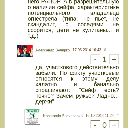
него РАПОРТА в разрешительную
о наличии сейфа, характеристике
потенциального владельца
огнестрела (типа: не пьет, не
скандалит, с соседями не
ссорится, дети не хулиганы... и
т.д.)
17.06.2014 16:43
#
Александр Вечирко
-
1
+
да, участкового действительно
забыли. По факту участковые
относятся к этому делу
халатно и банально
спрашивают: "Сейф есть?
Точно? Зачем ружье? Ладно...
держи"
16.10.2014 11:24
#
Konstantin Shevchenko
-
0
+