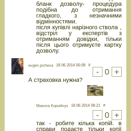
бланк дозволу- процедура
подібна до отримання
гладкого, з незначними
відмінностями.
після купівлі нарізного ствола ,
відстріл у експертів з
отриманням довідки, тільки
після цього отримуєте картку
дозволу.
18.06.2014 00:08
#
evgen przheva
-
0
+
А страховка нужна?
18.06.2014 08:21
#
Микола Корнійчук
-
0
+
так - робите кілька копій. в
справи подаєте тільки копії