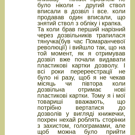
було ніколи - другий ствол
вписали в дозвіл і все. коли
продавав один вписали, що
знятий ствол з обліку і крапка.
Та коли брав перший нарізний
через дозвільників трапилася
тянучка(був час Помаранчевої
революції) і вийшло так, що на
той момент, як я отримував
дозвіл вже почали видавати
пластикові картки дозволу. І
всі роки перереестрації не
було ні разу, щоб я не чекав
місяць чи півтора коли
дозвільна отримає нові
пластикові картки. Тому я і мої
товариші вважають, що
потрібно вертатися до
дозволів у вигляді книжечки,
похрен нехай роблять сторінки
з захистом, голограмами, але
щоб можна було прийти