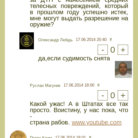
телесных повреждений, который
в прошлом году успешно истек,
мне могут выдать разрешение на
оружие?
17.06.2014 20:40
#
Олександр Лебідь
-
0
+
да,если судимость снята
17.06.2014 18:00
#
Руслан Магуник
-
0
+
Какой ужас! А в Штатах все так
просто. Воистину, у нас пока, что
-
страна рабов.
www.youtube.com
17.06.2014 18:01
#
Петро Клим