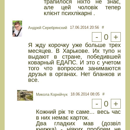
трапилося ніхто не знає,
але цей чоловік тепер
клієнт психлікарні .
17.06.2014 20:56
#
Андрей Серебрянский
-
0
+
Я жду корочку уже больше трех
месяцев. В Харькове. Их тупо н
выдают в стране, победившей
коварный ЕДАПС. И это с учетом
того что вопросом занимаются
друзья в органах. Нет бланков и
все.
18.06.2014 08:05
#
Микола Корнійчук
-
0
+
Кожний рік те саме... весь час
в них немає карток.
Два гладких мав (дозвіл
книжка) - ніяких проблем не