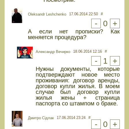
17.06.2014 22:50
#
Oleksandr Leshchenko
-
0
+
А если нет прописки? Как
меняется процедура?
18.06.2014 12:16
#
Александр Вечирко
-
1
+
Нужны документы, которые
подтверждают новое место
проживания: договор аренды,
договор купли жилья. В моем
случае был договор купли
жилья жены + страница
паспорта со штампом о браке.
17.06.2014 23:24
#
Дмитро Сідлак
-
0
+