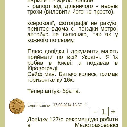
нарізне і гладкоствольне.
- рапорт від дільничого - нервів
трохи (виловити його не просто).
ксерокопії, фотографії не рахую,
принтер вдома є, поїздки метро,
автобус не включаю, так як у
кожного по свому.
Плюс довідки і документи мають
приймати по всій Україні. Я їх
робив в Києві, а подавав в
Кіровограді.
Сейф мав. Батько колись тримав
горизонталку 16к.
Тепер агітую братів.
17.06.2014 16:57
#
Сергій Співак
-
1
+
Довідку 127/о рекомендую робити
в Медстрахсервісі