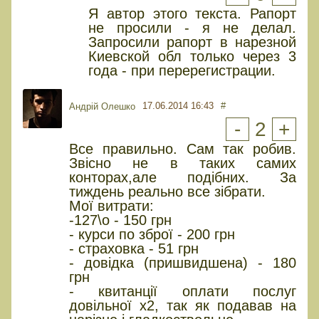
Я автор этого текста. Рапорт
не просили - я не делал.
Запросили рапорт в нарезной
Киевской обл только через 3
года - при перерегистрации.
17.06.2014 16:43
#
Андрій Олешко
-
2
+
Все правильно. Сам так робив.
Звісно не в таких самих
конторах,але подібних. За
тиждень реально все зібрати.
Мої витрати:
-127\о - 150 грн
- курси по зброї - 200 грн
- страховка - 51 грн
- довідка (пришвидшена) - 180
грн
- квитанції оплати послуг
довільної х2, так як подавав на