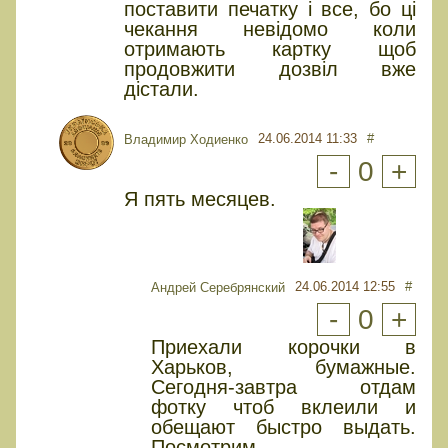
поставити печатку і все, бо ці
чекання невідомо коли
отримають картку щоб
продовжити дозвіл вже
дістали.
24.06.2014 11:33
#
Владимир Ходиенко
-
0
+
Я пять месяцев.
24.06.2014 12:55
#
Андрей Серебрянский
-
0
+
Приехали корочки в
Харьков, бумажные.
Сегодня-завтра отдам
фотку чтоб вклеили и
обещают быстро выдать.
Посмотрим.