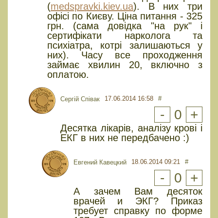
(
medspravki.kiev.ua
). В них три
офісі по Києву. Ціна питання - 325
грн. (сама довідка "на рук" і
сертифікати нарколога та
психіатра, котрі залишаються у
них). Часу все проходження
займає хвилин 20, включно з
оплатою.
17.06.2014 16:58
#
Сергій Співак
-
0
+
Десятка лікарів, аналізу крові і
ЕКГ в них не передбачено :)
18.06.2014 09:21
#
Евгений Кавецкий
-
0
+
А зачем Вам десяток
врачей и ЭКГ? Приказ
требует справку по форме