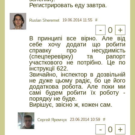
Регистрировать еду завтра.
19.06.2014 11:55
#
Ruslan Sheremet
-
0
+
В принципі все вірно. Але від
себе хочу додати що робити
справку про несудимість
(спецперевірку) та рапорт
участкового не потрібно. Це по
інструкції 622.
Звичайно, інспектор в дозвільній
не дуже цьому радіє, бо це його
додаткова робота. Але поки ми
самі будем робити їх роботу -
порядку не буде.
Вирішує, звісно ж, кожен сам.
23.06.2014 10:59
#
Сергей Яремчук
-
0
+