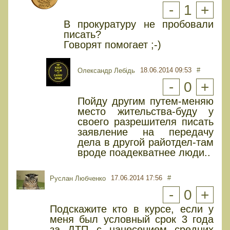
-
1
+
В прокуратуру не пробовали
писать?
Говорят помогает ;-)
18.06.2014 09:53
#
Олександр Лебідь
-
0
+
Пойду другим путем-меняю
место жительства-буду у
своего разрешителя писать
заявление на передачу
дела в другой райотдел-там
вроде поадекватнее люди..
17.06.2014 17:56
#
Руслан Любченко
-
0
+
Подскажите кто в курсе, если у
меня был условный срок 3 года
за ДТП с нанесением средних