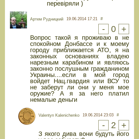
перевіряли )
19.06.2014 17:21
#
Артем Рудницкий
-
0
+
Вопрос такой я проживаю в не
спокойном Донбассе и к моему
городу приближается АТО, я на
законных основаниях владею
нарезным карабином и являюсь
законно послушным гражданином
Украины....если в мой город
войдет Нац.гвардия или ВСУ то
не заберут ли они у меня мое
оружие? А я за него платил
немалые деньги
19.06.2014 23:03
#
Valentyn Kalenichenko
-
2
+
З якого дива вони будуть його