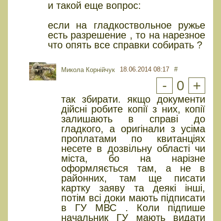
и такой еще вопрос:
если на гладкоствольное ружье
есть разрешение , то на нарезное
что опять все справки собирать ?
18.06.2014 08:17
#
Микола Корнійчук
-
0
+
так збирати. якщо документи
дійсні робите копії з них, копії
залишають в справі до
гладкого, а оригінали з усіма
проплатами по квитанціях
несете в дозвільну області чи
міста, бо на нарізне
оформляється там, а не в
районних, там ще писати
картку заяву та деякі інші,
потім всі доки мають підписати
в ГУ МВС . Коли підпише
начальник ГУ мають видати