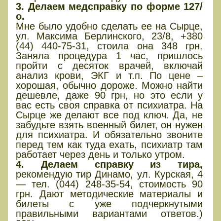
3. Делаем медсправку по форме 127/
о.
Мне было удобно сделать ее на Сырце,
ул. Максима Берлинского, 23/8, +380
(44) 440-75-31, стоила она 348 грн.
Заняла процедура 1 час, пришлось
пройти с десяток врачей, включай
анализ крови, ЭКГ и т.п. По цене –
хорошая, обычно дороже. Можно найти
дешевле, даже 90 грн, но это если у
вас есть своя справка от психиатра. На
Сырце же делают все под ключ. Да, не
забудьте взять военный билет, он нужен
для психиатра. И обязательно звоните
перед тем как туда ехать, психиатр там
работает через день и только утром.
4. Делаем справку из тира,
рекомендую тир Динамо, ул. Курская, 4
— тел. (044) 248-35-54, стоимость 90
грн. Дают методические материалы и
билеты с уже подчеркнутыми
правильными вариантами ответов.)