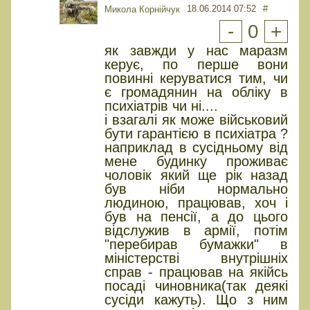
18.06.2014 07:52
#
Микола Корнійчук
-
0
+
як завжди у нас маразм
керує, по перше вони
повинні керуватися тим, чи
є громадянин на обліку в
психіатрів чи ні....
і взагалі як може військовий
бути гарантією в психіатра ?
наприклад в сусідньому від
мене будинку проживає
чоловік який ще рік назад
був ніби нормально
людиною, працював, хоч і
був на пенсії, а до цього
відслужив в армії, потім
"перебирав бумажки" в
міністерстві внутрішніх
справ - працював на якійсь
посаді чиновника(так деякі
сусіди кажуть). Що з ним