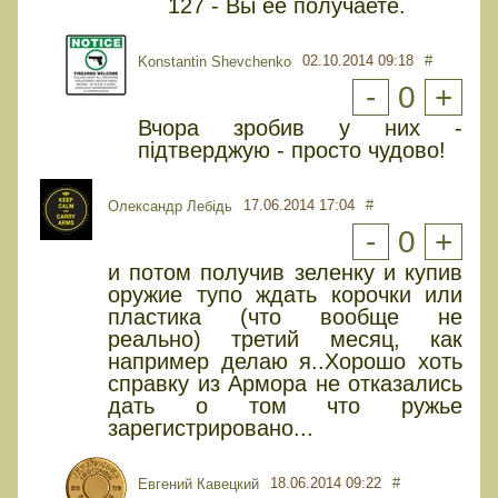
127 - Вы ее получаете.
02.10.2014 09:18
#
Konstantin Shevchenko
-
0
+
Вчора зробив у них -
підтверджую - просто чудово!
17.06.2014 17:04
#
Олександр Лебідь
-
0
+
и потом получив зеленку и купив
оружие тупо ждать корочки или
пластика (что вообще не
реально) третий месяц, как
например делаю я..Хорошо хоть
справку из Армора не отказались
дать о том что ружье
зарегистрировано...
18.06.2014 09:22
#
Евгений Кавецкий