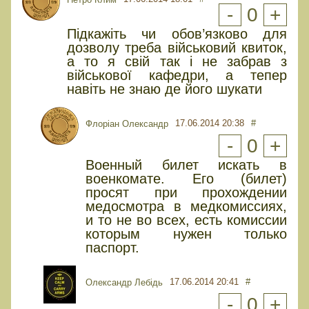
-
0
+
Підкажіть чи обов’язково для
дозволу треба військовий квиток,
а то я свій так і не забрав з
військової кафедри, а тепер
навіть не знаю де його шукати
17.06.2014 20:38
#
Флоріан Олександр
-
0
+
Военный билет искать в
военкомате. Его (билет)
просят при прохождении
медосмотра в медкомиссиях,
и то не во всех, есть комиссии
которым нужен только
паспорт.
17.06.2014 20:41
#
Олександр Лебідь
-
0
+