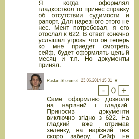
Я когда оформлял
гладкоствол то принес справку
об отсутствии судимости и
рапорт. Для нарезного этого не
нес. Мент потребовал, я его
отослал к 622. В ответ конечно
услышал угрозы что он теперь
ко мне приедет смотреть
сейф, будет оформлять целый
месяц и т.п. Но документы
принял.
23.06.2014 15:31
#
Ruslan Sheremet
-
0
+
Саме оформляю дозволи
на нарізний і гладкий.
Приносив документи
виключно згідно з 622. На
гладкий вже отримав
зеленку, на нарізний теж
скоро заберу. Сейф не