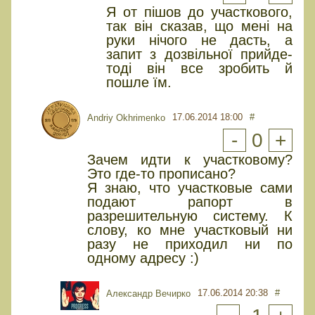
Я от пішов до участкового,
так він сказав, що мені на
руки нічого не дасть, а
запит з дозвільної прийде-
тоді він все зробить й
пошле їм.
17.06.2014 18:00
#
Andriy Okhrimenko
-
0
+
Зачем идти к участковому?
Это где-то прописано?
Я знаю, что участковые сами
подают рапорт в
разрешительную систему. К
слову, ко мне участковый ни
разу не приходил ни по
одному адресу :)
17.06.2014 20:38
#
Александр Вечирко