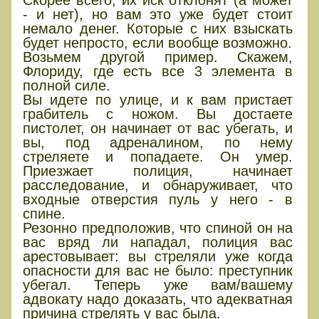
Скорее всего, их иск отклонят (а может
- и нет), но вам это уже будет стоит
немало денег. Которые с них взыскать
будет непросто, если вообще возможно.
Возьмем другой пример. Скажем,
Флориду, где есть все 3 элемента в
полной силе.
Вы идете по улице, и к вам пристает
грабитель с ножом. Вы достаете
пистолет, он начинает от вас убегать, и
вы, под адреналином, по нему
стреляете и попадаете. Он умер.
Приезжает полиция, начинает
расследование, и обнаруживает, что
входные отверстия пуль у него - в
спине.
Резонно предположив, что спиной он на
вас вряд ли нападал, полиция вас
арестовывает: вы стреляли уже когда
опасности для вас не было: преступник
убегал. Теперь уже вам/вашему
адвокату надо доказать, что адекватная
причина стрелять у вас была.