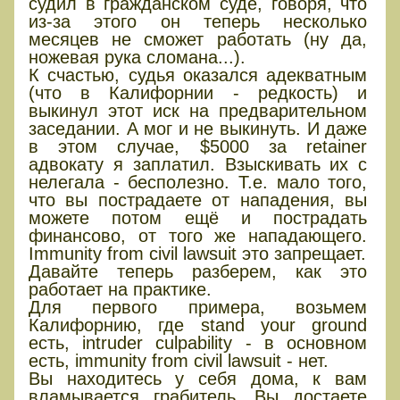
судил в гражданском суде, говоря, что
из-за этого он теперь несколько
месяцев не сможет работать (ну да,
ножевая рука сломана...).
К счастью, судья оказался адекватным
(что в Калифорнии - редкость) и
выкинул этот иск на предварительном
заседании. А мог и не выкинуть. И даже
в этом случае, $5000 за retainer
адвокату я заплатил. Взыскивать их с
нелегала - бесполезно. Т.е. мало того,
что вы пострадаете от нападения, вы
можете потом ещё и пострадать
финансово, от того же нападающего.
Immunity from civil lawsuit это запрещает.
Давайте теперь разберем, как это
работает на практике.
Для первого примера, возьмем
Калифорнию, где stand your ground
есть, intruder culpability - в основном
есть, immunity from civil lawsuit - нет.
Вы находитесь у себя дома, к вам
вламывается грабитель. Вы достаете