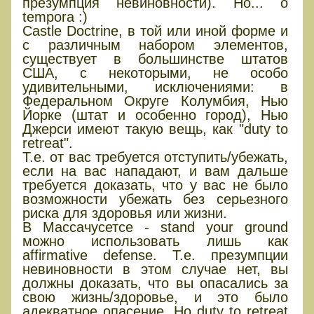
презумпция невиновности). Но... о
tempora :)
Castle Doctrine, в той или иной форме и
с различным набором элементов,
существует в большинстве штатов
США, с некоторыми, не особо
удивительными, исключениями: в
Федеральном Округе Колумбия, Нью
Йорке (штат и особенно город), Нью
Джерси имеют такую вещь, как "duty to
retreat".
Т.е. от вас требуется отступить/убежать,
если на вас нападают, и вам дальше
требуется доказать, что у вас не было
возможности убежать без серьезного
риска для здоровья или жизни.
В Массачусетсе - stand your ground
можно использовать лишь как
affirmative defense. Т.е. презумпции
невиновности в этом случае нет, вы
должны доказать, что вы опасались за
свою жизнь/здоровье, и это было
адекватное опасение. Но duty to retreat