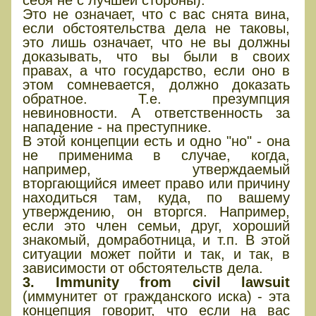
себя не с лучшей стороны).
Это не означает, что с вас снята вина,
если обстоятельства дела не таковы,
это лишь означает, что не вы должны
доказывать, что вы были в своих
правах, а что государство, если оно в
этом сомневается, должно доказать
обратное. Т.е. презумпция
невиновности. А ответственность за
нападение - на преступнике.
В этой концепции есть и одно "но" - она
не применима в случае, когда,
например, утверждаемый
вторгающийся имеет право или причину
находиться там, куда, по вашему
утверждению, он вторгся. Например,
если это член семьи, друг, хороший
знакомый, домработница, и т.п. В этой
ситуации может пойти и так, и так, в
зависимости от обстоятельств дела.
3. Immunity from civil lawsuit
(иммунитет от гражданского иска) - эта
концепция говорит, что если на вас