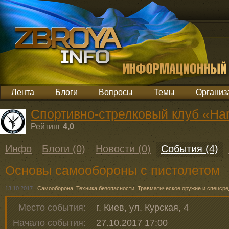
Лента
Блоги
Вопросы
Темы
Организ
Спортивно-стрелковый клуб «Hart
Рейтинг
4,0
Инфо
Блоги (0)
Новости (0)
События (4)
Основы самообороны с пистолетом
13.10.2017
|
Самооборона
,
Техника безопасности
,
Травматическое оружие и спецсре
Место события:
г. Киев, ул. Курская, 4
Начало события:
27.10.2017 17:00