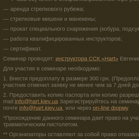
— аренда стрелкового рубежа;
— стрелковые мишени и манекены;
— прокат специального снаряжения (кобура, подсум
— работа квалифицированных инструкторов;
— сертификат.
Семинар проводят:
инструктора ССК «Hart»
Евгений
Для участия в семинаре необходимо:
1. Внести предоплату в размере 300 грн. (Предоп
участник отменил заявку не менее чем за 7 дней д
2. Предоставить копию паспорта или копию разреш
mail:
info@hart.kiev.ua
Зарегистрируйтесь на семинар
почте
info@hart.kiev.ua
или через
on-line форму
*Прохождение данного семинара дает право на уча
травматическим пистолетом.
** Организаторы оставляют за собой право отказат