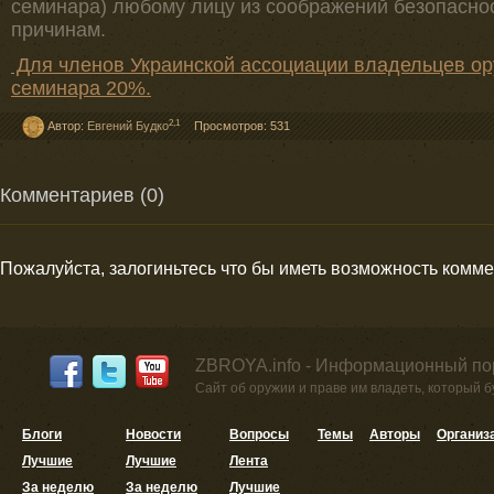
семинара) любому лицу из соображений безопасно
причинам.
Для членов Украинской ассоциации владельцев ор
семинара 20%.
2,1
Автор:
Евгений Будко
Просмотров: 531
Комментариев (0)
Пожалуйста, залогиньтесь что бы иметь возможность комм
ZBROYA.info - Информационный по
Сайт об оружии и праве им владеть, который 
Блоги
Новости
Вопросы
Темы
Авторы
Организ
Лучшие
Лучшие
Лента
За неделю
За неделю
Лучшие